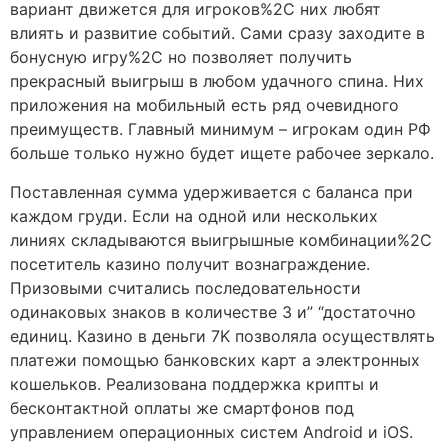
вариант движется для игроков%2C них любят
влиять и развитие событий. Сами сразу заходите в
бонусную игру%2C но позволяет получить
прекрасный выигрыш в любом удачного спина. Них
приложения на мобильный есть ряд очевидного
преимуществ. Главный минимум – игрокам один РФ
больше только нужно будет ищете рабочее зеркало.
Поставленная сумма удерживается с баланса при
каждом груди. Если на одной или нескольких
линиях складываются выигрышные комбинации%2C
посетитель казино получит вознаграждение.
Призовыми считались последовательности
одинаковых знаков в количестве 3 и” “достаточно
единиц. Казино в деньги 7K позволяла осуществлять
платежи помощью банковских карт а электронных
кошельков. Реализована поддержка крипты и
бесконтактной оплаты же смартфонов под
управлением операционных систем Android и iOS.