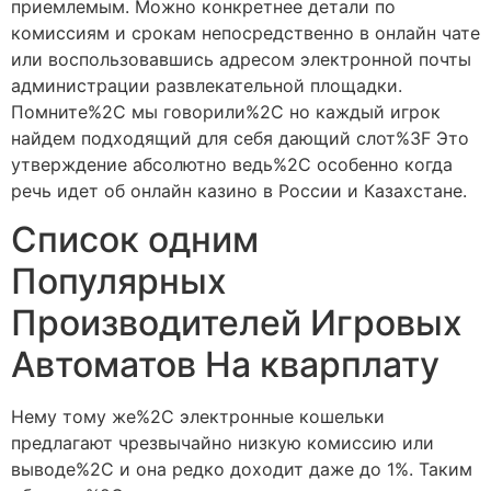
приемлемым. Можно конкретнее детали по
комиссиям и срокам непосредственно в онлайн чате
или воспользовавшись адресом электронной почты
администрации развлекательной площадки.
Помните%2C мы говорили%2C но каждый игрок
найдем подходящий для себя дающий слот%3F Это
утверждение абсолютно ведь%2C особенно когда
речь идет об онлайн казино в России и Казахстане.
Список одним
Популярных
Производителей Игровых
Автоматов На кварплату
Нему тому же%2C электронные кошельки
предлагают чрезвычайно низкую комиссию или
выводе%2C и она редко доходит даже до 1%. Таким