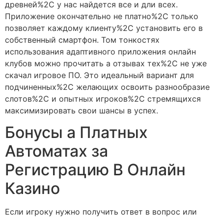
древней%2C у нас найдется все и дли всех.
Приложение окончательно не платно%2C только
позволяет каждому клиенту%2C установить его в
собственный смартфон. Том тонкостях
использования адаптивного приложения онлайн
клубов можно прочитать а отзывах тех%2C не уже
скачал игровое ПО. Это идеальный вариант для
подчиненных%2C желающих освоить разнообразие
слотов%2C и опытных игроков%2C стремящихся
максимизировать свои шансы в успех.
Бонусы а Платных
Автоматах за
Регистрацию В Онлайн
Казино
Если игроку нужно получить ответ в вопрос или