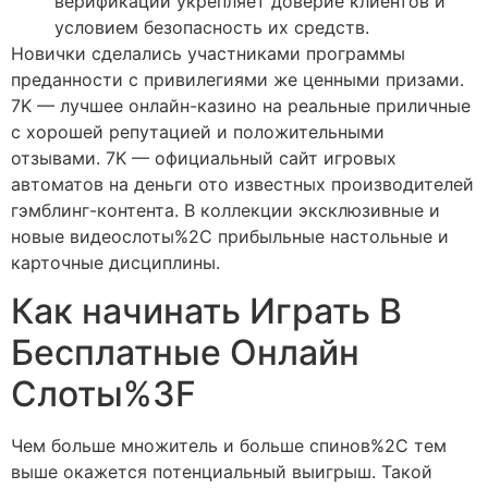
верификации укрепляет доверие клиентов и
условием безопасность их средств.
Новички сделались участниками программы
преданности с привилегиями же ценными призами.
7K — лучшее онлайн-казино на реальные приличные
с хорошей репутацией и положительными
отзывами. 7K — официальный сайт игровых
автоматов на деньги ото известных производителей
гэмблинг-контента. В коллекции эксклюзивные и
новые видеослоты%2C прибыльные настольные и
карточные дисциплины.
Как начинать Играть В
Бесплатные Онлайн
Слоты%3F
Чем больше множитель и больше спинов%2C тем
выше окажется потенциальный выигрыш. Такой