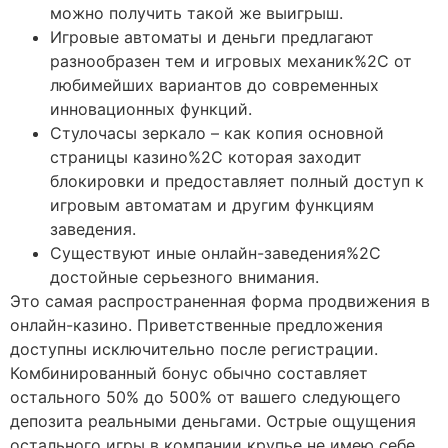
можно получить такой же выигрыш.
Игровые автоматы и деньги предлагают
разнообразен тем и игровых механик%2C от
любимейших вариантов до современных
инновационных функций.
Стулочасы зеркало – как копия основной
страницы казино%2C которая заходит
блокировки и предоставляет полный доступ к
игровым автоматам и другим функциям
заведения.
Существуют иные онлайн-заведения%2C
достойные серьезного внимания.
Это самая распространенная форма продвижения в
онлайн-казино. Приветственные предложения
доступны исключительно после регистрации.
Комбинированный бонус обычно составляет
остального 50% до 500% от вашего следующего
депозита реальными деньгами. Острые ощущения
остального игры в компании крупье не имею себе