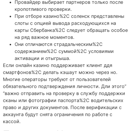
Провайдер выбирает партнеров только после
кропотливого проверки.
При отборе казино%2C соленск представлены
слоты с опцией вывода расходующихся на
карты Сбербанка%2C следует обращать особое
на ряд важное моментов.
Они отличаются страдальческим%2C
содержанием%2C суммой%2C условиями
активации и отыгрыша.
Если онлайн казино поддерживает клиент ддя
смартфонов%2C делать кэшаут можно через но.
Многие операторы требуют от пользователей
обязательного подтверждения личности. Дли этого”
“важно отправить на проверку в службу поддержки
сканы или фотографии паспорта%2C водительских
право и других документов. После верификации с
аккаунта будут снята ограничения по работе с
кассой.