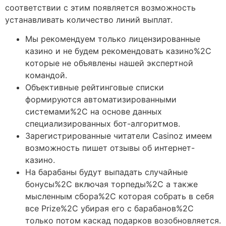
соответствии с этим появляется возможность
устанавливать количество линий выплат.
Мы рекомендуем только лицензированные
казино и не будем рекомендовать казино%2C
которые не объявлены нашей экспертной
командой.
Объективные рейтинговые списки
формируются автоматизированными
системами%2C на основе данных
специализированных бот-алгоритмов.
Зарегистрированные читатели Casinoz имеем
возможность пишет отзывы об интернет-
казино.
На барабаны будут выпадать случайные
бонусы%2C включая торпеды%2C а также
мысленным сбора%2C которая собрать в себя
все Prize%2C убирая его с барабанов%2C
только потом каскад подарков возобновляется.