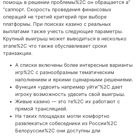
помощь в решении проблемы%2C он обращается а”
“саппорт. Скорость проведения финансовых
операций не третий критерий при выборе
платформы. При поисках казино с реальных
выплатами также учесть следующие параметры.
Крупный выигрыш может выводиться в несколько
этапе%2C что также обуславливает сроки
транзакции.
А списки включены более интересные варианты
игр%2C с разнообразным тематическим
наполнением и яркими сценарными решениями.
Функция «удвоить например уйти”%2C дает
игроку возможность удвоить свой выигрыш.
Живые казино — это те%2C их работают с
прямой трансляцией.
На таких площадках могли комфортно
развлекаться собеседники из России%2C
Белоруссии%2C они доступны дли