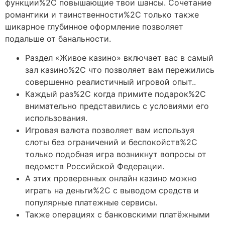
функции%2C повышающие твои шансы. Сочетание
романтики и таинственности%2C только также
шикарное глубинное оформление позволяет
подальше от банальности.
Раздел «Живое казино» включает вас в самый
зал казино%2C что позволяет вам пережились
совершенно реалистичный игровой опыт..
Каждый раз%2C когда примите подарок%2C
внимательно представились с условиями его
использования.
Игровая валюта позволяет вам используя
слоты без ограничений и беспокойств%2C
только подобная игра возникнут вопросы от
ведомств Российской Федерации.
А этих проверенных онлайн казино можно
играть на деньги%2C с выводом средств и
популярные платежные сервисы.
Также операциях с банковскими платёжными