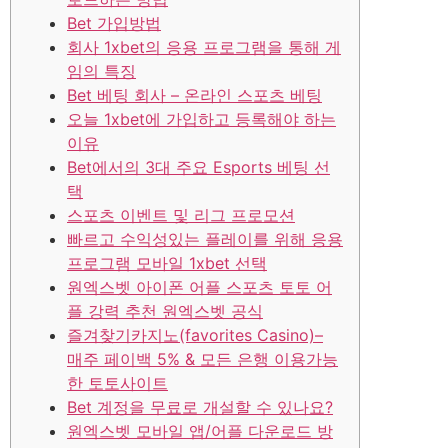
Bet 가입방법
회사 1xbet의 응용 프로그램을 통해 게
임의 특징
Bet 베팅 회사 – 온라인 스포츠 베팅
오늘 1xbet에 가입하고 등록해야 하는
이유
Bet에서의 3대 주요 Esports 베팅 선
택
스포츠 이벤트 및 리그 프로모션
빠르고 수익성있는 플레이를 위해 응용
프로그램 모바일 1xbet 선택
원엑스벳 아이폰 어플 스포츠 토토 어
플 강력 추천 원엑스벳 공식
즐겨찾기카지노(favorites Casino)–
매주 페이백 5% & 모든 은행 이용가능
한 토토사이트
Bet 계정을 무료로 개설할 수 있나요?
원엑스벳 모바일 앱/어플 다운로드 방