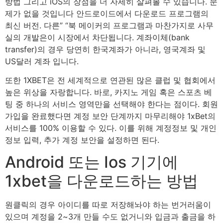
방법 그리고 iOS의 장점을 더 자세히 살펴볼 수 있습니다. 문
제가 없을 것입니다 안드로이드에서 다운로드 프로그램의
최신 버전. 다른” “북 메이커의 프로그램과 마찬가지로 사무
실의 개발은이 시장에서 차단됩니다. 계좌이체(bank
transfer)의 경우 당연히 한국계좌가 아니라, 영국계좌 및
US달러 계좌 입니다.
또한 1XBET은 전 세계적으로 연관된 많은 클럽 및 협회에서
높은 위상을 자랑합니다. 바로, 카지노 게임 혹은 스포츠 베
팅 중 하나의 서비스 영역만을 선택해야 한다는 점이다. 회원
가입을 완료했다면 계정 보안 단계까지 마무리해야 1xBet의
서비스를 100% 이용할 수 있다. 이를 위해 계정정보 및 개인
정보 입력, 추가 계정 보안을 설정하면 된다.
Android 또는 Ios 기기에
1xbet을 다운로드하는 방법
원클릭의 경우 아이디를 따로 저장해놔야 하는 번거러움이
있으며 계정을 2~3개 만들 수도 없거니와 입금과 출금을 하