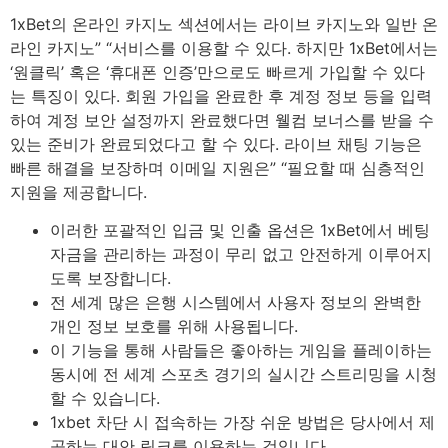
1xBet의 온라인 카지노 섹션에서는 라이브 카지노와 일반 온
라인 카지노” “서비스를 이용할 수 있다. 하지만 1xBet에서는
‘원클릭’ 혹은 ‘휴대폰 인증’만으로도 빠르게 가입할 수 있다
는 특징이 있다. 회원 가입을 완료한 후 계정 정보 등을 입력
하여 계정 보안 설정까지 완료했다면 웰컴 보너스를 받을 수
있는 준비가 완료되었다고 할 수 있다. 라이브 채팅 기능은
빠른 해결을 보장하며 이메일 지원은” “필요할 때 심층적인
지원을 제공합니다.
이러한 포괄적인 입금 및 인출 옵션은 1xBet에서 베팅
자금을 관리하는 과정이 무리 없고 안전하게 이루어지
도록 보장합니다.
전 세계 많은 은행 시스템에서 사용자 정보의 완벽한
개인 정보 보호를 위해 사용됩니다.
이 기능을 통해 사람들은 좋아하는 게임을 플레이하는
동시에 전 세계 스포츠 경기의 실시간 스트리밍을 시청
할 수 있습니다.
1xbet 차단 시 접속하는 가장 쉬운 방법은 당사에서 제
공하는 대안 링크를 이용하는 것입니다.