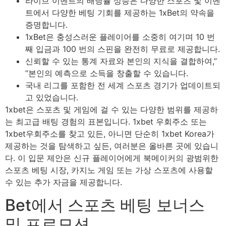
라이브 이벤트의 배당률 상승은 다양한 스포츠 및 이벤
트에서 다양한 베팅 기회를 제공하는 1xBet의 약속을
증명합니다.
1xBet은 충성스러운 플레이어를 소중히 여기며 10 번
째 입금과 100 번의 스핀을 완전히 무료로 제공합니다.
신뢰할 수 있는 통계 자료와 본인의 지식을 결합하여,”
“본인의 예측으로 소득을 창출할 수 있습니다.
국내 리그를 포함한 전 세계 스포츠 경기가 업데이트되
고 있었습니다.
1xbet은 스포츠 및 게임에 걸 수 있는 다양한 범위를 제공하
는 최고급 배팅 경험의 표본입니다. 1xbet 우회주소 또는
1xbet우회주소를 찾고 있든, 아니면 단순히 1xbet Korea가
제공하는 것을 탐색하고 싶든, 여러분은 올바른 곳에 있습니
다. 이 입문 제안은 신규 플레이어에게 북메이커의 광범위한
스포츠 베팅 시장, 카지노 게임 또는 가상 스포츠에 사용할
수 있는 추가 자금을 제공합니다.
Bet에서 스포츠 베팅 보너스
및 프로모션