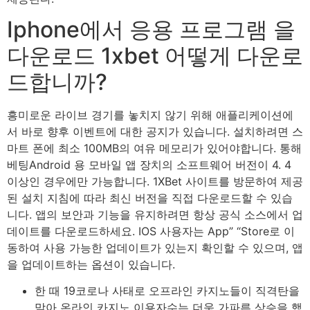
Iphone에서 응용 프로그램 을
다운로드 1xbet 어떻게 다운로
드합니까?
흥미로운 라이브 경기를 놓치지 않기 위해 애플리케이션에
서 바로 향후 이벤트에 대한 공지가 있습니다. 설치하려면 스
마트 폰에 최소 100MB의 여유 메모리가 있어야합니다. 통해
베팅Android 용 모바일 앱 장치의 소프트웨어 버전이 4. 4
이상인 경우에만 가능합니다. 1XBet 사이트를 방문하여 제공
된 설치 지침에 따라 최신 버전을 직접 다운로드할 수 있습
니다. 앱의 보안과 기능을 유지하려면 항상 공식 소스에서 업
데이트를 다운로드하세요. IOS 사용자는 App” “Store로 이
동하여 사용 가능한 업데이트가 있는지 확인할 수 있으며, 앱
을 업데이트하는 옵션이 있습니다.
한 때 19코로나 사태로 오프라인 카지노들이 직격탄을
맞아 온라인 카지노 이용자수는 더욱 가파른 상승을 했