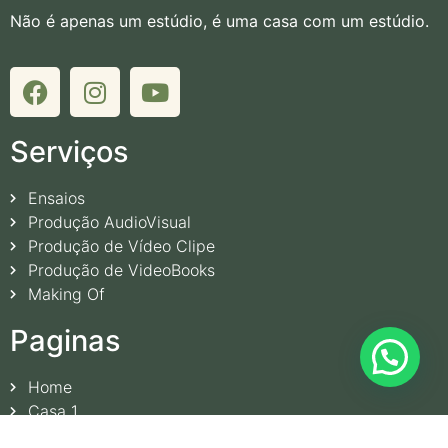
Não é apenas um estúdio, é uma casa com um estúdio.
Serviços
Ensaios
Produção AudioVisual
Produção de Vídeo Clipe
Produção de VideoBooks
Making Of
Paginas
Home
Casa 1
Casarão