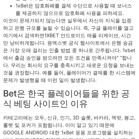
1xBet은 암호화폐를 결제 수단으로 사용할 때 보너스
를 제공하지 않으므로 암호화폐 사용을 피하세요.
이것이 문제가되지 않는다면 실무에서 자신의 지식을 입증
하고 은행 규모를 늘릴 수 있습니다. 즉, 구글 플레이를 열고
여기에서 검색하면1XBET 안드로이드 애플 리케이션, 시간
만 낭비하게됩니다. 원엑스벳 공식 웹사이트에서 은행 송금
은 가장 오래 걸리는 인출 방법 중 하나로 간주됩니다. 1xbet
에서 출금 승인을 받으려면 모든 조건을 만족시켜야” “합니
다. 우리는 회사의 요구를 충족시키고 새로운 요청을 보내는
것을 권장합니다. 예를 들어, 플레이어가 결제를 한 시스템에
문제가 발생했을 때 이런 일이 발생합니다.
Bet은 한국 플레이어들을 위한 공
식 베팅 사이트인 이유
카테고리에는 모두, 신규, 인기, 3D 슬롯, 바카라, 잭팟, 봉고,
룰렛 및 포커가 포함됩니다. 이미 알고 있기 때문에
GOOGLE ANDROID 대한 1xBet 응용 프로그램을 설치하는