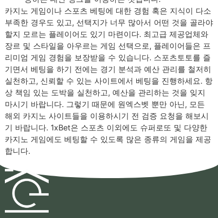
카지노 게임이나 스포츠 베팅에 대한 경험 혹은 지식이 다소
부족한 경우도 있고, 선택지가 너무 많아서 어떤 것을 골라야
할지 모르는 플레이어도 있기 마련이다. 최고급 제공업체와
장르 및 스타일을 아우르는 게임 선택으로, 플레이어들은 프
리미엄 게임 경험을 보장받을 수 있습니다. 스포츠토토를 즐
기면서 베팅을 하기 전에는 경기 분석과 예산 관리를 철저히
실천하고, 신뢰할 수 있는 사이트에서 베팅을 진행하세요. 항
상 책임 있는 도박을 실천하고, 예산을 관리하는 것을 잊지
마시기 바랍니다. 그렇기 때문에 원엑스벳 뿐만 아닌, 모든
해외 카지노 사이트들을 이용하시기 전 검증 요청을 해보시
기 바랍니다. 1xBet은 스포츠 이외에도 슈퍼로또 및 다양한
카지노 게임에도 베팅할 수 있도록 많은 종류의 게임을 제공
합니다.