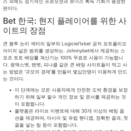
스 외에도 정기적인 프로모션과 보너스 획득 기회가 풍성한
편이다.
Bet 한국: 현지 플레이어를 위한 사
이트의 장점
큰 봉투 논리 섹터의 일부와 Logiciel1xbet 공저 포트폴리오
아이의 넓은 범위를 생성하는. Johnnybet에서 제공하는 스
포츠 토토 배당률 계산기는 100% 무료로 사용이 가능합니
다. 원엑스벳, 텐벳, 피나클 같은 큰 배팅 사이트들이 먹고 사
는 방법은 ‘규모의 경제’를 만들어 몇십만명이 이용하게 만드
는 것이다.
이 단계에는 모든 사용자에게 안전한 도박 환경을 보장
하기 위해 일부 필수 개인 정보 및 문서를 제공하는 것
이 포함됩니다.
플랫폼은 라이브 이벤트에 대해 30개 이상의 베팅 옵
션을 제공하며, 아시아 및 유럽 핸디캡, 정확한 결과, 첫
골을 넣는 팀 등이 포함됩니다.