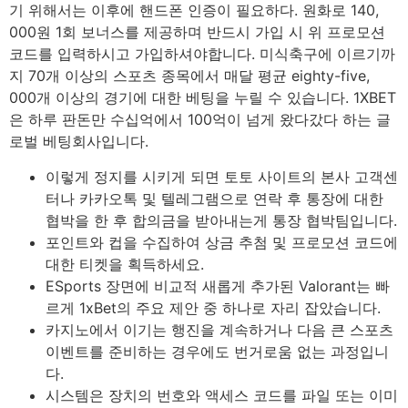
기 위해서는 이후에 핸드폰 인증이 필요하다. 원화로 140,
000원 1회 보너스를 제공하며 반드시 가입 시 위 프로모션
코드를 입력하시고 가입하셔야합니다. 미식축구에 이르기까
지 70개 이상의 스포츠 종목에서 매달 평균 eighty-five,
000개 이상의 경기에 대한 베팅을 누릴 수 있습니다. 1XBET
은 하루 판돈만 수십억에서 100억이 넘게 왔다갔다 하는 글
로벌 베팅회사입니다.
이렇게 정지를 시키게 되면 토토 사이트의 본사 고객센
터나 카카오톡 및 텔레그램으로 연락 후 통장에 대한
협박을 한 후 합의금을 받아내는게 통장 협박팀입니다.
포인트와 컵을 수집하여 상금 추첨 및 프로모션 코드에
대한 티켓을 획득하세요.
ESports 장면에 비교적 새롭게 추가된 Valorant는 빠
르게 1xBet의 주요 제안 중 하나로 자리 잡았습니다.
카지노에서 이기는 행진을 계속하거나 다음 큰 스포츠
이벤트를 준비하는 경우에도 번거로움 없는 과정입니
다.
시스템은 장치의 번호와 액세스 코드를 파일 또는 이미