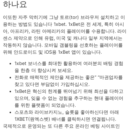
하나요
이또한 자주 막히기에 그냥 토르(tor) 브라우저 설치하고 이
용하는 방법도 있습니다 1xbet. 1xBet은 전 세계, 특히 아시
아, 아프리카, 라틴 아메리카의 플레이어를 수용합니다. 라이
센스 제약으로 인해 유럽, 미국 및 캐나다 일부 지역에서는
작동하지 않습니다. 모바일 갬블링을 선호하는 플레이어를
위해 안드로이드 및 iOS용 1xBet 앱이 있습니다.
1xbet 보너스를 최대한 활용하여 여러분의 배팅 경험
을 한층 더 향상시켜 보세요.
전화로 매력적인 제안을 제공하는 좋은” “마권업자를
찾고 있다면 부담없이 가입하십시오.
1xBet은 혁신의 한계를 뛰어넘기 위해 최선을 다하고
있으며, 잊을 수 없는 경험을 추구하는 현대 플레이어
를 위한 플랫폼이 되었습니다.
스포츠와 라이브카지노, 슬롯을 좋아하신다면 아래
1XBET(원엑스벳) 배너를 클릭하시면 연결됩니다.
국제적으로 운영되는 또 다른 주요 온라인 베팅 사이트인