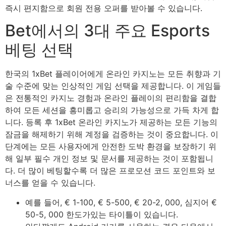
즉시 편지함으로 회원 전용 오퍼를 받아볼 수 있습니다.
Bet에서의 3대 주요 Esports
베팅 선택
한국의 1xBet 플레이어에게 온라인 카지노는 모든 취향과 기
술 수준에 맞는 인상적인 게임 선택을 제공합니다. 이 게임들
은 전통적인 카지노 경험과 온라인 플레이의 편리함을 결합
하여 모든 세션을 흥미롭고 승리의 가능성으로 가득 차게 합
니다. 등록 후 1xBet 온라인 카지노가 제공하는 모든 기능의
잠금을 해제하기 위해 계정을 검증하는 것이 중요합니다. 이
단계에는 모든 사용자에게 안전한 도박 환경을 보장하기 위
해 일부 필수 개인 정보 및 문서를 제공하는 것이 포함됩니
다. 더 많이 베팅할수록 더 많은 프로모션 코드 포인트와 보
너스를 얻을 수 있습니다.
예를 들어, € 1-100, € 5-500, € 20-2, 000, 심지어 €
50-5, 000 한도가있는 타이틀이 있습니다.