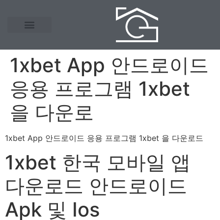
1xbet App 안드로이드
응용 프로그램 1xbet
을 다운로
1xbet App 안드로이드 응용 프로그램 1xbet 을 다운로드
1xbet 한국 모바일 앱
다운로드 안드로이드
Apk 및 Ios