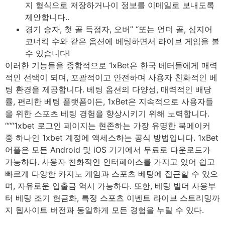
지 형식으로 저장하거나이 정보를 이메일로 보내도록
제안합니다..
경기 승자, 첫 골 득점자, 오버” “또는 언더 골, 심지어
코너킥 수와 같은 옵션에 베팅하면서 라이브 게임을 볼
수 있습니다!
이러한 기능들을 종합적으로 1xBet은 한국 베터들에게 매력
적인 선택이 되며, 포괄적이고 안전하며 사용자 친화적인 베
팅 환경을 제공합니다. 베팅 옵션의 다양성, 매력적인 배당
률, 편리한 베팅 플랫폼이든, 1xBet은 지속적으로 사용자들
을 위한 스포츠 베팅 경험을 향상시키기 위해 노력합니다.
“““1xbet 로그인 페이지는 현존하는 가장 유명한 북메이커
중 하나인 1xbet 계정에 액세스하는 공식 방법입니다. 1xBet
어플은 모든 Android 및 iOS 기기에서 무료로 다운로드가
가능하다. 사용자 친화적인 인터페이스를 가지고 있어 쉽고
빠르게 다양한 카지노 게임과 스포츠 베팅에 접근할 수 있으
며, 자유로운 입출금 역시 가능하다. 또한, 베팅 빌더 사용부
터 베팅 조기 현금화, 특정 스포츠 이벤트 라이브 스트리밍까
지 뒙사이트 버전과 동일하게 모든 경험을 누릴 수 있다.