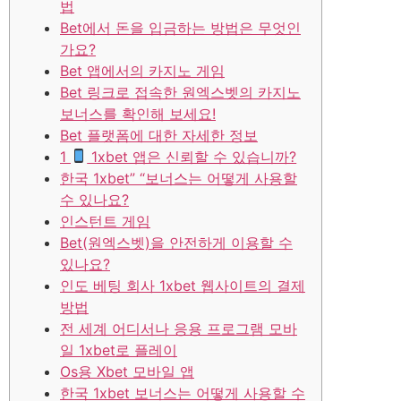
법
Bet에서 돈을 입금하는 방법은 무엇인
가요?
Bet 앱에서의 카지노 게임
Bet 링크로 접속한 원엑스벳의 카지노
보너스를 확인해 보세요!
Bet 플랫폼에 대한 자세한 정보
1
1xbet 앱은 신뢰할 수 있습니까?
한국 1xbet” “보너스는 어떻게 사용할
수 있나요?
인스턴트 게임
Bet(원엑스벳)을 안전하게 이용할 수
있나요?
인도 베팅 회사 1xbet 웹사이트의 결제
방법
전 세계 어디서나 응용 프로그램 모바
일 1xbet로 플레이
Os용 Xbet 모바일 앱
한국 1xbet 보너스는 어떻게 사용할 수