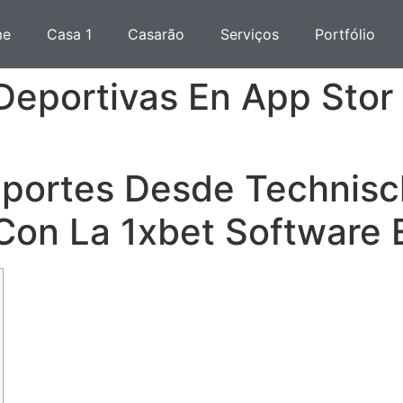
me
Casa 1
Casarão
Serviços
Portfólio
 Deportivas En App Stor
portes Desde Technisch
 Con La 1xbet Software