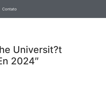
Contato
e Universit?t
 En 2024″