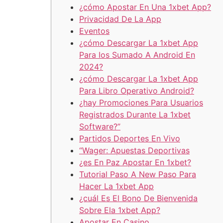
¿cómo Apostar En Una 1xbet App?
Privacidad De La App
Eventos
¿cómo Descargar La 1xbet App
Para Ios Sumado A Android En
2024?
¿cómo Descargar La 1xbet App
Para Libro Operativo Android?
¿hay Promociones Para Usuarios
Registrados Durante La 1xbet
Software?”
Partidos Deportes En Vivo
“Wager: Apuestas Deportivas
¿es En Paz Apostar En 1xbet?
Tutorial Paso A New Paso Para
Hacer La 1xbet App
¿cuál Es El Bono De Bienvenida
Sobre Ela 1xbet App?
Apostar En Casino