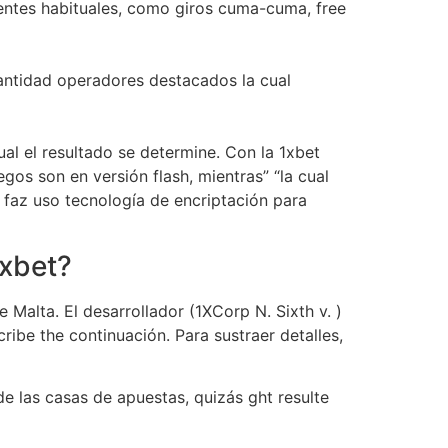
ientes habituales, como giros cuma-cuma, free
antidad operadores destacados la cual
al el resultado se determine. Con la 1xbet
gos son en versión flash, mientras” “la cual
e faz uso tecnología de encriptación para
1xbet?
Malta. El desarrollador (1XCorp N. Sixth v. )
ribe the continuación. Para sustraer detalles,
de las casas de apuestas, quizás ght resulte