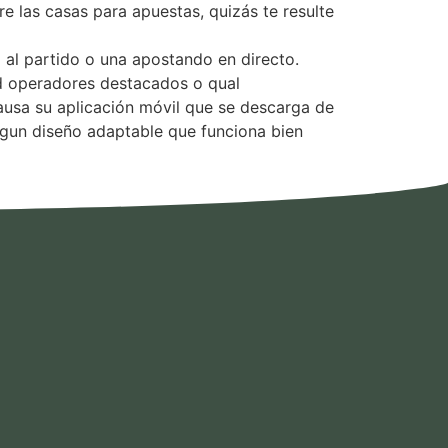
re las casas para apuestas, quizás te resulte
l partido o una apostando en directo.
ad operadores destacados o qual
ausa su aplicación móvil que se descarga de
lgun diseño adaptable que funciona bien