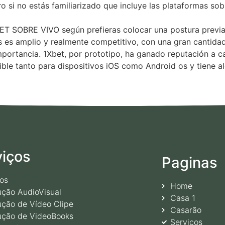
ro si no estás familiarizado que incluye las plataformas sob
 SOBRE VIVO según prefieras colocar una postura previa a
s es amplio y realmente competitivo, con una gran cantid
portancia. 1Xbet, por prototipo, ha ganado reputación a c
ible tanto para dispositivos iOS como Android os y tiene a
viços
Paginas
ios
Home
ução AudioVisual
Casa 1
ução de Vídeo Clipe
Casarão
ução de VideoBooks
Serviços