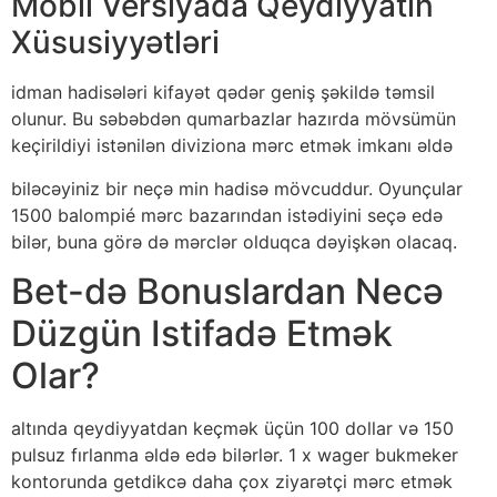
Mobil Versiyada Qeydiyyatın
Xüsusiyyətləri
idman hadisələri kifayət qədər geniş şəkildə təmsil
olunur. Bu səbəbdən qumarbazlar hazırda mövsümün
keçirildiyi istənilən diviziona mərc etmək imkanı əldə
biləcəyiniz bir neçə min hadisə mövcuddur. Oyunçular
1500 balompié mərc bazarından istədiyini seçə edə
bilər, buna görə də mərclər olduqca dəyişkən olacaq.
Bet-də Bonuslardan Necə
Düzgün Istifadə Etmək
Olar?
altında qeydiyyatdan keçmək üçün 100 dollar və 150 ​​
pulsuz fırlanma əldə edə bilərlər. 1 x wager bukmeker
kontorunda getdikcə daha çox ziyarətçi mərc etmək