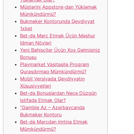
Müştərini Appstore-dan Yükləmək
Mümkündürmü?
Bukmeker Kontorunda Qeydiyyat
1xbet
Bet-də Mərc Etmək Üçün Məşhur
Idman Növləri
Yeni Bahisçilər Üçün Xoş Gəlmisiniz
Bonusu
Playmarket Vasitəsilə Proqram
Quraşdırmaq Mümkündürmü?
Mobil Versiyada Qeydiyyatın
Xüsusiyyətləri
Bet-də Bonuslardan Necə Düzgün
Istifadə Etmək Olar?
“Gamble Az – Azərbaycanda
Bukmeker Kontoru
Bet-də Mərcdən Imtina Etmək
Mümkündürmü?