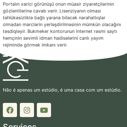
Portalın xarici görünüşü onun müasir ziyarətçilərinin
gözləntilərinə cavab verir. Lisenziyanın olması
təhlükəsizliklə bağlı yarana biləcək narahatlıqlar
olmadan mərclərin yerləşdirilməsinin mümkün olacağını
təsdiqləyir. Bukmeker kontorunun internet rəsmi saytı
həmçinin sevimli idman hadisələrini canlı yayım
rejimində görmək imkanı verir.
Não é apenas um estúdio, é uma casa com um estúdio.
Serviços