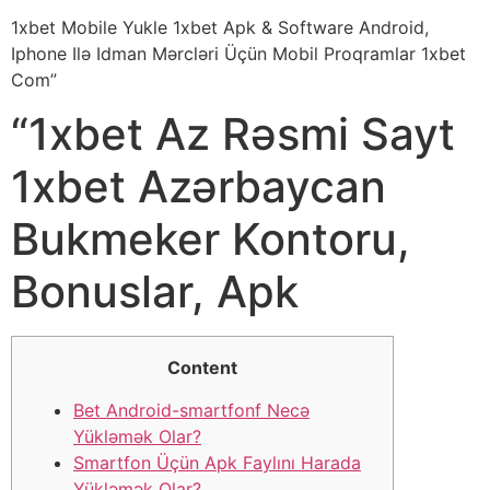
1xbet Mobile Yukle 1xbet Apk & Software Android,
Iphone Ilə Idman Mərcləri Üçün Mobil Proqramlar 1xbet
Com”
“1xbet Az Rəsmi Sayt
1xbet Azərbaycan
Bukmeker Kontoru,
Bonuslar, Apk
Content
Bet Android-smartfonf Necə
Yükləmək Olar?
Smartfon Üçün Apk Faylını Harada
Yükləmək Olar?