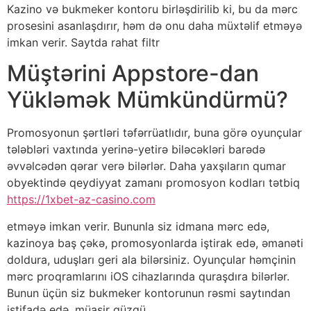
Kazino və bukmeker kontoru birləşdirilib ki, bu da mərc
prosesini asanlaşdırır, həm də onu daha müxtəlif etməyə
imkan verir. Saytda rahat filtr
Müştərini Appstore-dan
Yükləmək Mümkündürmü?
Promosyonun şərtləri təfərrüatlıdır, buna görə oyunçular
tələbləri vaxtında yerinə-yetirə biləcəkləri barədə
əvvəlcədən qərar verə bilərlər. Daha yaxşıların qumar
obyektində qeydiyyat zamanı promosyon kodları tətbiq
https://1xbet-az-casino.com
etməyə imkan verir. Bununla siz idmana mərc edə,
kazinoya baş çəkə, promosyonlarda iştirak edə, əmanəti
doldura, uduşları geri ala bilərsiniz. Oyunçular həmçinin
mərc proqramlarını iOS cihazlarında quraşdıra bilərlər.
Bunun üçün siz bukmeker kontorunun rəsmi saytından
istifadə edə, müasir güzgü