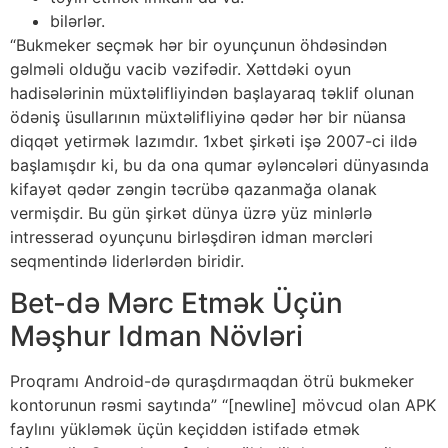
bilərlər.
“Bukmeker seçmək hər bir oyunçunun öhdəsindən
gəlməli olduğu vacib vəzifədir. Xəttdəki oyun
hadisələrinin müxtəlifliyindən başlayaraq təklif olunan
ödəniş üsullarının müxtəlifliyinə qədər hər bir nüansa
diqqət yetirmək lazımdır. 1xbet şirkəti işə 2007-ci ildə
başlamışdır ki, bu da ona qumar əyləncələri dünyasında
kifayət qədər zəngin təcrübə qazanmağa olanak
vermişdir. Bu gün şirkət dünya üzrə yüz minlərlə
intresserad oyunçunu birləşdirən idman mərcləri
seqmentində liderlərdən biridir.
Bet-də Mərc Etmək Üçün
Məşhur Idman Növləri
Proqramı Android-də quraşdırmaqdan ötrü bukmeker
kontorunun rəsmi saytında” “[newline] mövcud olan APK
faylını yükləmək üçün keçiddən istifadə etmək