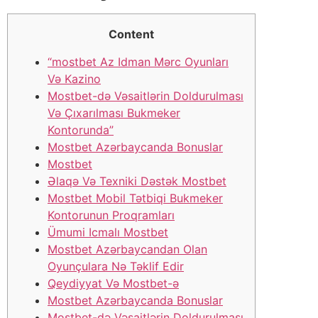
Content
“mostbet Az Idman Mərc Oyunları
Və Kazino
Mostbet-də Vəsaitlərin Doldurulması
Və Çıxarılması Bukmeker
Kontorunda”
Mostbet Azərbaycanda Bonuslar
Mostbet
Əlaqə Və Texniki Dəstək Mostbet
Mostbet Mobil Tətbiqi Bukmeker
Kontorunun Proqramları
Ümumi Icmalı Mostbet
Mostbet Azərbaycandan Olan
Oyunçulara Nə Təklif Edir
Qeydiyyat Və Mostbet-ə
Mostbet Azərbaycanda Bonuslar
Mostbet-də Vəsaitlərin Doldurulması