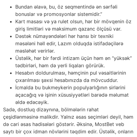
Bundan əlavə, bu, öz seqmentində ən sərfəli
bonuslar və promosyonlar sistemidir.”
Kart masası və ya rulet olsun, hər bir mövqenin öz
giriş limitləri və maksimum qazanc ölçüsü var.
Dəstək nümayəndələri hər hansı bir texniki
məsələni həll edir, Lazım olduqda istifadəçilərə
məsləhət verirlər.
Üstəlik, hər bir fərdi intizam üçün həm ən “yüksək”
tədbirləri, həm də yerli liqaları görürük.
Hesabın doldurulması, həmçinin pul vəsaitlərinin
çıxarılması şəxsi hesabınızda da mövcuddur.
İcmalda bu bukmeykerin populyarlığının sirlərini
açacağıq və işinin xüsusiyyətləri barədə məlumat
əldə edəcəyik.
Sadə, dostluq dizaynına, bölmələrin rahat
çeşidlənməsinə malikdir. Yalnız əsas seçimləri deyil, həm
də cari əsas hadisələri göstərir. Əksinə, MostBet veb
saytı bir çox idman növlərini təqdim edir. Üstəlik, onların