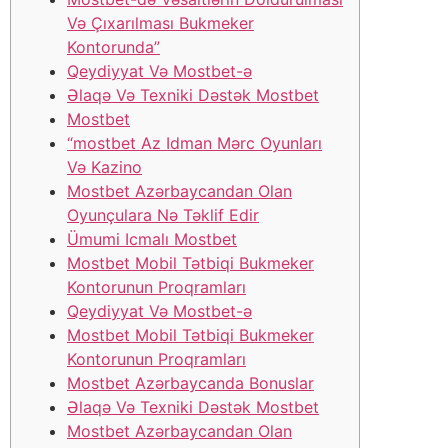
Və Çıxarılması Bukmeker
Kontorunda”
Qeydiyyat Və Mostbet-ə
Əlaqə Və Texniki Dəstək Mostbet
Mostbet
“mostbet Az Idman Mərc Oyunları
Və Kazino
Mostbet Azərbaycandan Olan
Oyunçulara Nə Təklif Edir
Ümumi Icmalı Mostbet
Mostbet Mobil Tətbiqi Bukmeker
Kontorunun Proqramları
Qeydiyyat Və Mostbet-ə
Mostbet Mobil Tətbiqi Bukmeker
Kontorunun Proqramları
Mostbet Azərbaycanda Bonuslar
Əlaqə Və Texniki Dəstək Mostbet
Mostbet Azərbaycandan Olan