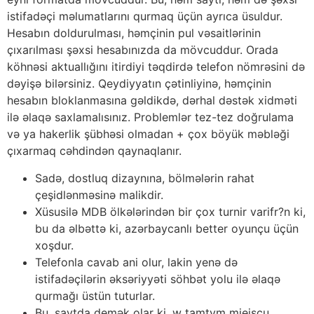
istifadəçi məlumatlarını qurmaq üçün ayrıca üsuldur.
Hesabın doldurulması, həmçinin pul vəsaitlərinin
çıxarılması şəxsi hesabınızda da mövcuddur. Orada
köhnəsi aktuallığını itirdiyi təqdirdə telefon nömrəsini də
dəyişə bilərsiniz. Qeydiyyatın çətinliyinə, həmçinin
hesabın bloklanmasına gəldikdə, dərhal dəstək xidməti
ilə əlaqə saxlamalısınız. Problemlər tez-tez doğrulama
və ya hakerlik şübhəsi olmadan + çox böyük məbləği
çıxarmaq cəhdindən qaynaqlanır.
Sadə, dostluq dizaynına, bölmələrin rahat
çeşidlənməsinə malikdir.
Xüsusilə MDB ölkələrindən bir çox turnir varifr?n ki,
bu da əlbəttə ki, azərbaycanlı better oyunçu üçün
xoşdur.
Telefonla cavab ani olur, lakin yenə də
istifadəçilərin əksəriyyəti söhbət yolu ilə əlaqə
qurmağı üstün tuturlar.
Bu, saytda demək olar ki, w tamtym miejscu