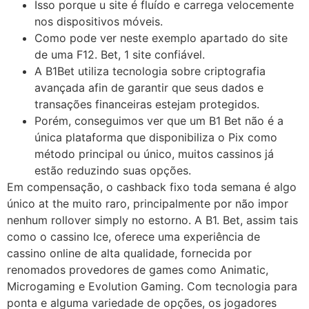
Isso porque u site é fluído e carrega velocemente
nos dispositivos móveis.
Como pode ver neste exemplo apartado do site
de uma F12. Bet, 1 site confiável.
A B1Bet utiliza tecnologia sobre criptografia
avançada afin de garantir que seus dados e
transações financeiras estejam protegidos.
Porém, conseguimos ver que um B1 Bet não é a
única plataforma que disponibiliza o Pix como
método principal ou único, muitos cassinos já
estão reduzindo suas opções.
Em compensação, o cashback fixo toda semana é algo
único at the muito raro, principalmente por não impor
nenhum rollover simply no estorno. A B1. Bet, assim tais
como o cassino Ice, oferece uma experiência de
cassino online de alta qualidade, fornecida por
renomados provedores de games como Animatic,
Microgaming e Evolution Gaming. Com tecnologia para
ponta e alguma variedade de opções, os jogadores