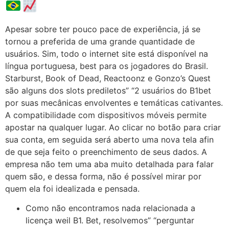
Apesar sobre ter pouco pace de experiência, já se
tornou a preferida de uma grande quantidade de
usuários. Sim, todo o internet site está disponível na
língua portuguesa, best para os jogadores do Brasil.
Starburst, Book of Dead, Reactoonz e Gonzo’s Quest
são alguns dos slots prediletos” “2 usuários do B1bet
por suas mecânicas envolventes e temáticas cativantes.
A compatibilidade com dispositivos móveis permite
apostar na qualquer lugar. Ao clicar no botão para criar
sua conta, em seguida será aberto uma nova tela afin
de que seja feito o preenchimento de seus dados. A
empresa não tem uma aba muito detalhada para falar
quem são, e dessa forma, não é possível mirar por
quem ela foi idealizada e pensada.
Como não encontramos nada relacionada a
licença weil B1. Bet, resolvemos” “perguntar