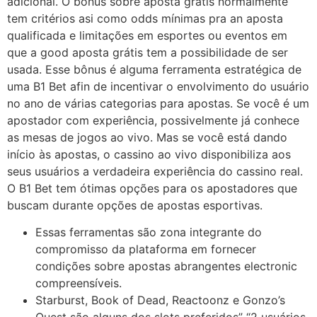
adicional. O bônus sobre aposta grátis normalmente
tem critérios asi como odds mínimas pra an aposta
qualificada e limitações em esportes ou eventos em
que a good aposta grátis tem a possibilidade de ser
usada. Esse bônus é alguma ferramenta estratégica de
uma B1 Bet afin de incentivar o envolvimento do usuário
no ano de várias categorias para apostas. Se você é um
apostador com experiência, possivelmente já conhece
as mesas de jogos ao vivo. Mas se você está dando
início às apostas, o cassino ao vivo disponibiliza aos
seus usuários a verdadeira experiência do cassino real.
O B1 Bet tem ótimas opções para os apostadores que
buscam durante opções de apostas esportivas.
Essas ferramentas são zona integrante do
compromisso da plataforma em fornecer
condições sobre apostas abrangentes electronic
compreensíveis.
Starburst, Book of Dead, Reactoonz e Gonzo’s