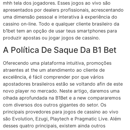
mhh tela dos jogadores. Esses jogos ao vivo são
apresentados por dealers profissionais, acrescentando
uma dimensão pessoal e interativa à experiência do
cassino on-line. Todo e qualquer cliente brasileiro da
b1bet tem an opção de usar teus smartphones para
produzir apostas ou jogar jogos de cassino.
A Política De Saque Da B1 Bet
Oferecendo uma plataforma intuitiva, promoções
atraentes at the um atendimento ao cliente de
excelência, é fácil comprender por que vários
apostadores brasileiros estão se voltando afin de este
novo player no mercado. Neste artigo, daremos uma
olhada aprofundada na B1Bet e a new compararemos
com diversos dos outros gigantes do setor. Os
principais provedores para jogos de cassino ao vivo
são Evolution, Ezugi, Playtech e Pragmatic Live. Além
desses quatro principais, existem ainda outros