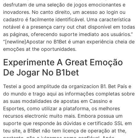
desfrutam de uma seleção de jogos emocionantes e
inovadores. No canto direito, um acesso ao login ou
cadastro é facilmente identificável. Uma característica
notável é a presença carry out chat disponível em todas
as páginas, oferecendo suporte imediato aos usuários.”
“[newline]Apostar no B1Bet é uman experiência cheia de
emoções at the oportunidades.
Experimente A Great Emoção
De Jogar No B1bet
Testei a good amplitude da organizacion B1. Bet País e
do mundo e trago aqui as informações completas sobre
as suas modalidades de apostas em Cassino e
Esportes, como utilizar a plataforma, os melhores
recursos electronic muito mais. Embora possua um
suporte que responde às dúvidas e certificado SSL em
teu site, a B1Bet não tem licença de operação at the,
portanto, não a julgamos como confiável. Após