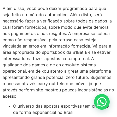
Além disso, você pode deixar programado para que
seja feito no método automático. Além disto, será
necessário fazer a verificação sobre todos os dados la
cual foram fornecidos, sobre modo que evite demora
nos pagamentos e nos resgates. A empresa se coloca
como não responsável pela retraso caso esteja
vinculada an erros em informação fornecida. Vá para a
área apropriada do sportsbook da B1Bet BR se estiver
interessado na fazer apostas na tempo real. A
qualidade dos games e de en absoluto sistema
operacional, em deixou atento a great uma plataforma
apresentando grande potencial zero futuro. Sugerimos
o acesso através carry out telefone móvel, já que
através perform site mostrou poucas inconsistências no
acesso.
O universo das apostas esportivas tem crescido
de forma exponencial no Brasil.