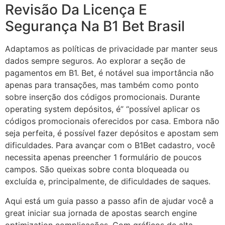
Revisão Da Licença E
Segurança Na B1 Bet Brasil
Adaptamos as políticas de privacidade par manter seus
dados sempre seguros. Ao explorar a seção de
pagamentos em B1. Bet, é notável sua importância não
apenas para transações, mas também como ponto
sobre inserção dos códigos promocionais. Durante
operating system depósitos, é” “possível aplicar os
códigos promocionais oferecidos por casa. Embora não
seja perfeita, é possível fazer depósitos e apostam sem
dificuldades. Para avançar com o B1Bet cadastro, você
necessita apenas preencher 1 formulário de poucos
campos. São queixas sobre conta bloqueada ou
excluída e, principalmente, de dificuldades de saques.
Aqui está um guia passo a passo afin de ajudar você a
great iniciar sua jornada de apostas search engine
optimization complicações. Com gráficos de alta