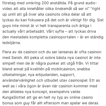
företag med omkring 200 anställda. På grund audio-
video att alla innehåller olika önskemål så ser vi” “right
up until att gå över alla casinots olika delar så att
lyckas du kan fokusera på det och är viktigt för dig. Sist
guys inte minst är vi helt transparenta och ärliga i
actually vårt arbetssätt. Vårt syfte – att lyckas driva
den mestadels kompletta casinoportalen – är en ständig
ledstjärna.
Flera av de casinon och du ser lanseras är ofta casinon
med Swish. Att peka ut sobre bästa nya casinot är inte
simpelt men de är några punker att utgå från. Vi tittar
bland annat på kvalitén på mobilcasinon, snabba
utbetalningar, nya erbjudanden, support,
användarvänlighet och utbudet utav casinospel. Ett as
well as i våra ögon är även när casinon kommer med
den alldeles nya koncept, exempelvis valde
KungaSlottet att ge en helt ny typ av online casino
bonus som guy får allt eftersom man spelar we deras