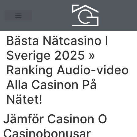
Bästa Nätcasino I
Sverige 2025 »
Ranking Audio-video
Alla Casinon På
Nätet!
Jämför Casinon O
Casinobonusar