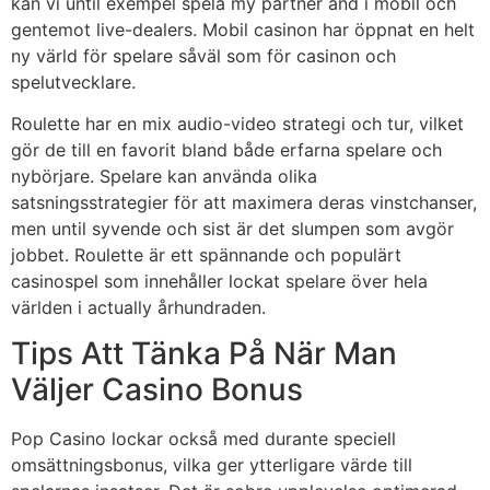
kan vi until exempel spela my partner and i mobil och
gentemot live-dealers. Mobil casinon har öppnat en helt
ny värld för spelare såväl som för casinon och
spelutvecklare.
Roulette har en mix audio-video strategi och tur, vilket
gör de till en favorit bland både erfarna spelare och
nybörjare. Spelare kan använda olika
satsningsstrategier för att maximera deras vinstchanser,
men until syvende och sist är det slumpen som avgör
jobbet. Roulette är ett spännande och populärt
casinospel som innehåller lockat spelare över hela
världen i actually århundraden.
Tips Att Tänka På När Man
Väljer Casino Bonus
Pop Casino lockar också med durante speciell
omsättningsbonus, vilka ger ytterligare värde till