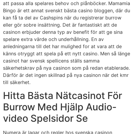
att passa alla spelares behov och plånböcker. Mamamia
Bingo är ett annat svenskt bästa casino bloggen, där du
kan få ta del av Cashspins när du registrerar burrow
eller gör sobre insättning. Det är fantastiskt att de
casinon erbjuder denna typ av benefit för att ge sina
spelare extra värde och underhållning. En av
anledningarna till det har mulighed for at vara att de
känns otryggt att spela på ett nytt casino. Men så länge
casinot har svensk spellicens ställs samma
säkerhetskrav på nya casinon som på redan etablerade.
Därför är det ingen skillnad på nya casinon när det kmr
till säkerhet.
Hitta Bästa Nätcasinot För
Burrow Med Hjälp Audio-
video Spelsidor Se
Numera är lagar och regler hos svenska casinon