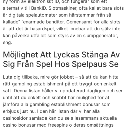
ny form av elektroniskt ID, och fungerar som ett
alternativ till BankID. Slotmaskiner, ofta kallat bara slots
är digitala spelautomater som härstammar från så
kallade” “enarmade banditer. Gemensamt för alla slots
är att det är hasardspel, vilket innebär att du själv inte
kan påverka utfallet som styrs av en slumpgenerator,
eng.
Möjlighet Att Lyckas Stänga Av
Sig Från Spel Hos Spelpaus Se
Luta dig tillbaka, mire gör jobbet – så att du kan hitta
rätt gambling establishment på ett tryggt och enkelt
sätt. Denna listan håller vi uppdaterad dagligen och ser
until att du enkelt och snabbt har mulighed for at
jämföra alla gambling establishment bonusar som
erbjuds just nu. I den här listan där vi har alla
casinosidor samlade kan du se allesammans aktuella
casino bonusar med freespins o deras omsättnings