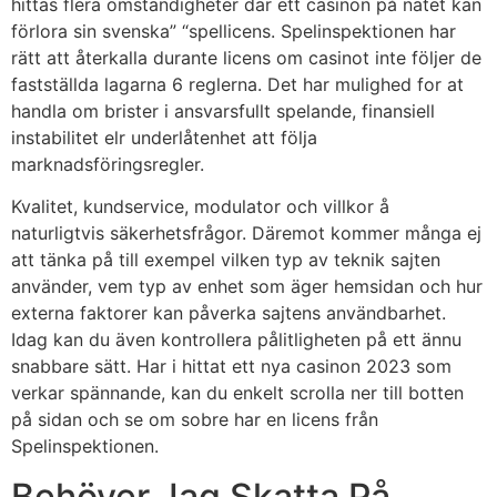
hittas flera omständigheter där ett casinon på nätet kan
förlora sin svenska” “spellicens. Spelinspektionen har
rätt att återkalla durante licens om casinot inte följer de
fastställda lagarna 6 reglerna. Det har mulighed for at
handla om brister i ansvarsfullt spelande, finansiell
instabilitet elr underlåtenhet att följa
marknadsföringsregler.
Kvalitet, kundservice, modulator och villkor å
naturligtvis säkerhetsfrågor. Däremot kommer många ej
att tänka på till exempel vilken typ av teknik sajten
använder, vem typ av enhet som äger hemsidan och hur
externa faktorer kan påverka sajtens användbarhet.
Idag kan du även kontrollera pålitligheten på ett ännu
snabbare sätt. Har i hittat ett nya casinon 2023 som
verkar spännande, kan du enkelt scrolla ner till botten
på sidan och se om sobre har en licens från
Spelinspektionen.
Behöver Jag Skatta På