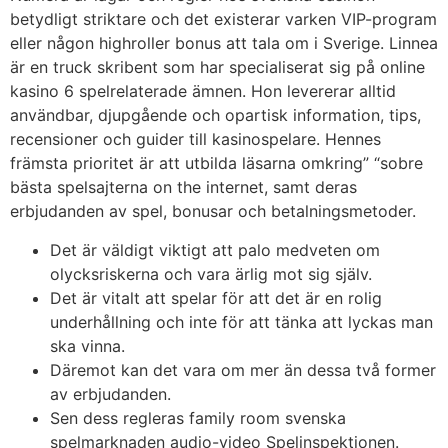
betydligt striktare och det existerar varken VIP-program
eller någon highroller bonus att tala om i Sverige. Linnea
är en truck skribent som har specialiserat sig på online
kasino 6 spelrelaterade ämnen. Hon levererar alltid
användbar, djupgående och opartisk information, tips,
recensioner och guider till kasinospelare. Hennes
främsta prioritet är att utbilda läsarna omkring” “sobre
bästa spelsajterna on the internet, samt deras
erbjudanden av spel, bonusar och betalningsmetoder.
Det är väldigt viktigt att palo medveten om
olycksriskerna och vara ärlig mot sig själv.
Det är vitalt att spelar för att det är en rolig
underhållning och inte för att tänka att lyckas man
ska vinna.
Däremot kan det vara om mer än dessa två former
av erbjudanden.
Sen dess regleras family room svenska
spelmarknaden audio-video Spelinspektionen.