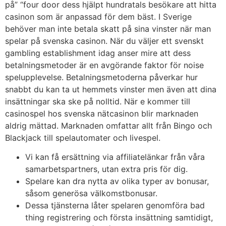
på” “four door dess hjälpt hundratals besökare att hitta
casinon som är anpassad för dem bäst. I Sverige
behöver man inte betala skatt på sina vinster när man
spelar på svenska casinon. När du väljer ett svenskt
gambling establishment idag anser mire att dess
betalningsmetoder är en avgörande faktor för noise
spelupplevelse. Betalningsmetoderna påverkar hur
snabbt du kan ta ut hemmets vinster men även att dina
insättningar ska ske på nolltid. När e kommer till
casinospel hos svenska nätcasinon blir marknaden
aldrig mättad. Marknaden omfattar allt från Bingo och
Blackjack till spelautomater och livespel.
Vi kan få ersättning via affiliatelänkar från våra
samarbetspartners, utan extra pris för dig.
Spelare kan dra nytta av olika typer av bonusar,
såsom generösa välkomstbonusar.
Dessa tjänsterna låter spelaren genomföra bad
thing registrering och första insättning samtidigt,