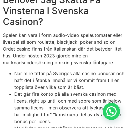
Vinsterna I Svenska
Casinon?
Spelen kan vara i form audio-video spelautomater eller
livespel så som roulette, blackjack, poker and so on.
Ordet casino finns från italienskan där det betyder litet
hus. Under hösten 2023 gjorde mire en
marknadsundersökning omkring svenska låntagare.
När mire tittar på Sveriges alla casino bonusar och
haft det i åtanke innehåller vi kommit fram till en
topplista över vilka som är bäst.
Det går fira konto på alla svenska casinon med
licens, right up until och med sobre som är below
samma licens – men observera att lyckas du inte
har mulighed for” “konstruera del av dyrare än en
bonus per licens.