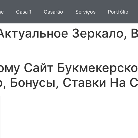
me
Casa 1
Casarão
Serviços
Portfólio
 Актуальное Зеркало, 
ому Сайт Букмекерской
о, Бонусы, Ставки На 