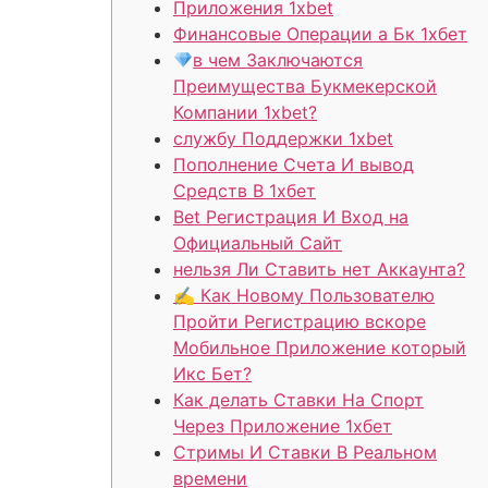
Приложения 1xbet
Финансовые Операции а Бк 1хбет
в чем Заключаются
Преимущества Букмекерской
Компании 1xbet?
службу Поддержки 1xbet
Пополнение Счета И вывод
Средств В 1хбет
Bet Регистрация И Вход на
Официальный Сайт
нельзя Ли Ставить нет Аккаунта?
✍️ Как Новому Пользователю
Пройти Регистрацию вскоре
Мобильное Приложение который
Икс Бет?
Как делать Ставки На Спорт
Через Приложение 1хбет
Стримы И Ставки В Реальном
времени