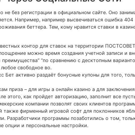
 не без регистрации в официальном сайте. Оно заним
яется. Например, например высвечиваться ошибка 404
роживания беттера. Тем, кому нравится ставки в кази
известных контор для ставок на территории ПОСТСОВЕ
поощрение можно время создания учетной записи и вне
 преимущества” “по сравнению с десктопным варианто
 любое свободное во.
с Бет активно раздаёт бонусные купоны для того, тол
ам приза – для игры а онлайн казино а для заключени
сле этого, как пройдет авторизацию, заполнит все пус
мекерские компании позволят своих клиентов программ
 также фирменный игровой софт для поклонников ябл
ли. Разработчики программы позаботились о том, толь
ые опции и персональные настройки.