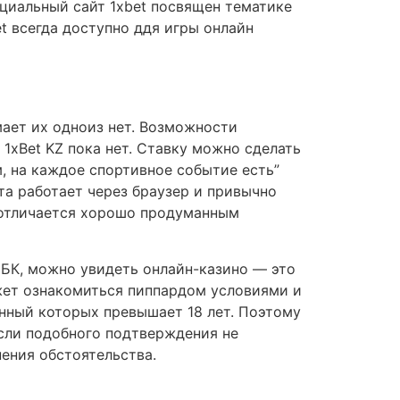
ициальный сайт 1xbet посвящен тематике
et всегда доступно ддя игры онлайн
ает их одноиз нет. Возможности
1xBet KZ пока нет. Ставку можно сделать
, на каждое спортивное событие есть”
та работает через браузер и привычно
т отличается хорошо продуманным
 БК, можно увидеть онлайн-казино ― это
жет ознакомиться пиппардом условиями и
онный которых превышает 18 лет. Поэтому
сли подобного подтверждения не
нения обстоятельства.