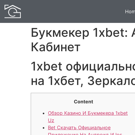
Ho
Букмекер 1xbet:
Кабинет
1xbet официальн
на 1хбет, Зеркал
Content
Обзор Казино И Букмекера 1xbet
Uz
Bet Скачать Официальное
Приложение На Андроид И Ios