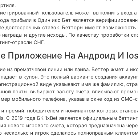
ртиля.
гистрированный пользователь может выполнить вход а
ода прибыли в Один икс Бет является верифицированн
ле долгосрочных ставок. Бетторы имеют возможность 
е награды и другие исходы. По качеству проработки с
тинг-отрасли СНГ.
е Приложение На Андроид И Io
ие из прематчевой линии или лайва. Беттер жмет и ик
падает в купон. Это полный варианте создания аккаун
регистрационной виде указывают имя же фамилию, стран
нной почты, выбирают валюту счета, вписывают промоко
омер мобильного телефона, указав в окне код из СМС
 и премий, победителем и номинантом которых станови
rds. С 2019 года БК 1xBet является официальным бетти
ния нового игрового счета, которая предназначена чер
 несколькс и игрок сделалось полноправным клиентом