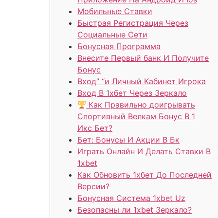
Мобильные Ставки
Быстрая Регистрация Через
Социальные Сети
Бонусная Программа
Внесите Первый банк И Получите
Бонус
Вход” “и Личный Кабинет Игрока
Вход В 1хбет Через Зеркало
Как Правильно доигрывать
Спортивный Велкам Бонус В 1
Икс Бет?
Бет: Бонусы И Акции В Бк
Играть Онлайн И Делать Ставки В
1xbet
Как Обновить 1хбет До Последней
Версии?
Бонусная Система 1xbet Uz
Безопасны ли 1xbet Зеркало?