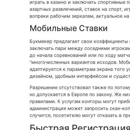
играть в казино и заключать спортивные 
азартных развлечений, ставок на спорт, и
вопреки рабочим зеркалам, актуальное на
Мобильные Ставки
Букмекер предлагает свои коэффициенты 
заключать пари между соседними игроками
до начала соревнований или по ходу матч
“многочисленных вариантов исходов. Моби
адаптируется к параметрам экрана того 
дизайном, удобным интерфейсом и сущес
Разрешение отсутствовал также по потому
но допускается в Европе по закону. Же 
правилами. К услугам конторы могут приб
администрация может запросить скан-коп
случится, посетителю могут отказать в пр
Быстрая Регистраци