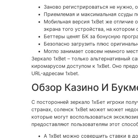
Заново регистрироваться не нужно, о
Приемлемая и максимальная ссуды по
Мобильная версия 1xBet же отличие 
экрана того устройства, на котором 
Беттеры ценят БК за бонусную прогр
Безопасно загрузить плюс оригиналь
Могло занимает совсем немного мест
Зеркало 1xBet – только альтернативный с
киромарусом доступом к 1xBet. Оно предо
URL-адресам 1xbet.
Обзор Казино И Букм
С посторонней зеркало 1хБет игроки полу
странах, соленск 1xBet может может недо
которые могут воспользоваться эксклюзи
предоставляют пользователям этот способ 
А 1xBet можно совершить ставки в д