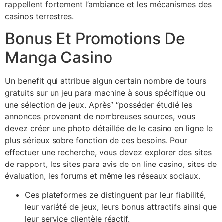
rappellent fortement l’ambiance et les mécanismes des
casinos terrestres.
Bonus Et Promotions De
Manga Casino
Un benefit qui attribue algun certain nombre de tours
gratuits sur un jeu para machine à sous spécifique ou
une sélection de jeux. Après” “posséder étudié les
annonces provenant de nombreuses sources, vous
devez créer une photo détaillée de le casino en ligne le
plus sérieux sobre fonction de ces besoins. Pour
effectuer une recherche, vous devez explorer des sites
de rapport, les sites para avis de on line casino, sites de
évaluation, les forums et même les réseaux sociaux.
Ces plateformes ze distinguent par leur fiabilité,
leur variété de jeux, leurs bonus attractifs ainsi que
leur service clientèle réactif.