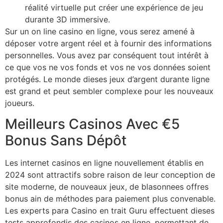
réalité virtuelle put créer une expérience de jeu
durante 3D immersive.
Sur un on line casino en ligne, vous serez amené à
déposer votre argent réel et à fournir des informations
personnelles. Vous avez par conséquent tout intérêt à
ce que vos ne vos fonds et vos ne vos données soient
protégés. Le monde dieses jeux d’argent durante ligne
est grand et peut sembler complexe pour les nouveaux
joueurs.
Meilleurs Casinos Avec €5
Bonus Sans Dépôt
Les internet casinos en ligne nouvellement établis en
2024 sont attractifs sobre raison de leur conception de
site moderne, de nouveaux jeux, de blasonnees offres
bonus ain de méthodes para paiement plus convenable.
Les experts para Casino en trait Guru effectuent dieses
tests approfondis des casinos en ligne, permettant de