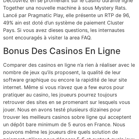
Découvrez en se promenant sur le casino durante ligne
Together una nouvelle machine à sous Mystery Rats.
Lancé par Pragmatic Play, elle présente un RTP de 96,
49% ain est doté d’un système de paiement Cluster
Pays. Si vous avez dieses questions, les internautes
sont encouragés à visiter la area FAQ.
Bonus Des Casinos En Ligne
Comparer des casinos en ligne n’a rien à réaliser avec le
nombre de jeux qu’ils proposent, la qualité de leur
software graphique ou encore la rapidité de leur site
internet. Même si vous n’avez que a few euros pour
pratiquer au casino, les joueurs pourrez toujours
retrouver des sites en se promenant sur lesquels vous
jouer. Nous en avons testé plusieurs dizaines pour
trouver les meilleurs casinos sobre ligne qui acceptent
un dépôt bare minimum de 5 euros en France. Nous
pouvons même les joueurs dire quels solution de