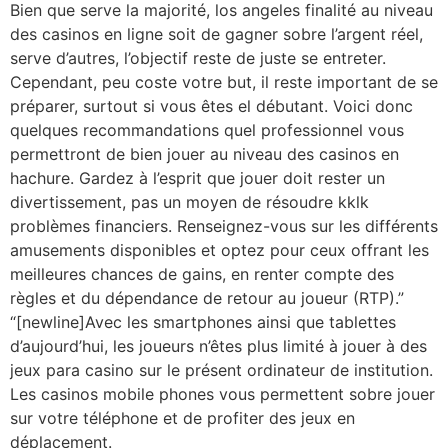
Bien que serve la majorité, los angeles finalité au niveau
des casinos en ligne soit de gagner sobre l’argent réel,
serve d’autres, l’objectif reste de juste se entreter.
Cependant, peu coste votre but, il reste important de se
préparer, surtout si vous êtes el débutant. Voici donc
quelques recommandations quel professionnel vous
permettront de bien jouer au niveau des casinos en
hachure. Gardez à l’esprit que jouer doit rester un
divertissement, pas un moyen de résoudre kklk
problèmes financiers. Renseignez-vous sur les différents
amusements disponibles et optez pour ceux offrant les
meilleures chances de gains, en renter compte des
règles et du dépendance de retour au joueur (RTP).”
“[newline]Avec les smartphones ainsi que tablettes
d’aujourd’hui, les joueurs n’êtes plus limité à jouer à des
jeux para casino sur le présent ordinateur de institution.
Les casinos mobile phones vous permettent sobre jouer
sur votre téléphone et de profiter des jeux en
déplacement.