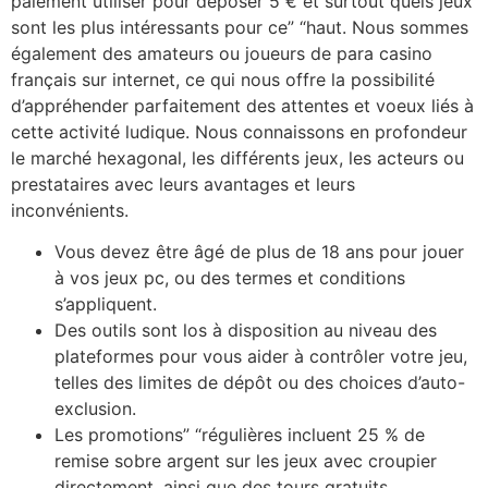
paiement utiliser pour déposer 5 € et surtout quels jeux
sont les plus intéressants pour ce” “haut. Nous sommes
également des amateurs ou joueurs de para casino
français sur internet, ce qui nous offre la possibilité
d’appréhender parfaitement des attentes et voeux liés à
cette activité ludique. Nous connaissons en profondeur
le marché hexagonal, les différents jeux, les acteurs ou
prestataires avec leurs avantages et leurs
inconvénients.
Vous devez être âgé de plus de 18 ans pour jouer
à vos jeux pc, ou des termes et conditions
s’appliquent.
Des outils sont los à disposition au niveau des
plateformes pour vous aider à contrôler votre jeu,
telles des limites de dépôt ou des choices d’auto-
exclusion.
Les promotions” “régulières incluent 25 % de
remise sobre argent sur les jeux avec croupier
directement, ainsi que des tours gratuits