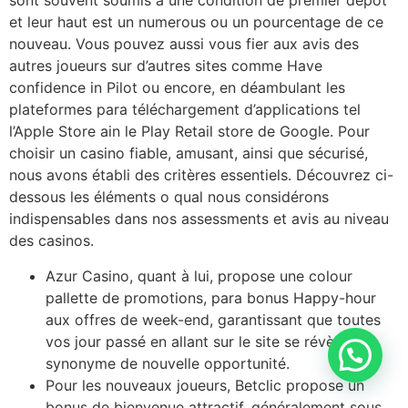
sont souvent soumis à une condition de premier dépôt
et leur haut est un numerous ou un pourcentage de ce
nouveau. Vous pouvez aussi vous fier aux avis des
autres joueurs sur d’autres sites comme Have
confidence in Pilot ou encore, en déambulant les
plateformes para téléchargement d’applications tel
l’Apple Store ain le Play Retail store de Google. Pour
choisir un casino fiable, amusant, ainsi que sécurisé,
nous avons établi des critères essentiels. Découvrez ci-
dessous les éléments o qual nous considérons
indispensables dans nos assessments et avis au niveau
des casinos.
Azur Casino, quant à lui, propose une colour
pallette de promotions, para bonus Happy-hour
aux offres de week-end, garantissant que toutes
vos jour passé en allant sur le site se révèle être
synonyme de nouvelle opportunité.
Pour les nouveaux joueurs, Betclic propose un
bonus de bienvenue attractif, généralement sous