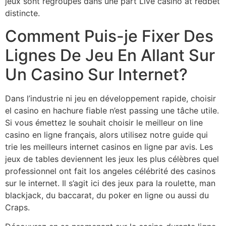
jeux sont regroupés dans une part Live casino at redbet
distincte.
Comment Puis-je Fixer Des
Lignes De Jeu En Allant Sur
Un Casino Sur Internet?
Dans l’industrie ni jeu en développement rapide, choisir
el casino en hachure fiable n’est passing une tâche utile.
Si vous émettez le souhait choisir le meilleur on line
casino en ligne français, alors utilisez notre guide qui
trie les meilleurs internet casinos en ligne par avis. Les
jeux de tables deviennent les jeux les plus célèbres quel
professionnel ont fait los angeles célébrité des casinos
sur le internet. Il s’agit ici des jeux para la roulette, man
blackjack, du baccarat, du poker en ligne ou aussi du
Craps.