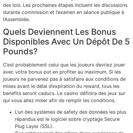
des lois. Les prochaines étapes incluent les discussions
durante commission et l’examen en séance publique à
l’Assemblée.
Quels Deviennent Les Bonus
Disponibles Avec Un Dépôt De 5
Pounds?
C’est probablement celui que les joueurs devriez jouer
avec votre bonus put en profiter au maximum. Si les
joueurs ne parvenez pas à satisfaire aux conditions de
mises avant le délai d’expiration du reward, tous les
benefits seront caducs. Le casino définira des jeux sur
qui vous allez miser afin de remplir les conditions.
L’un des systèmes de safety des données les plus
répandus est le logiciel sobre cryptage Secure
Plug Layer (SSL).