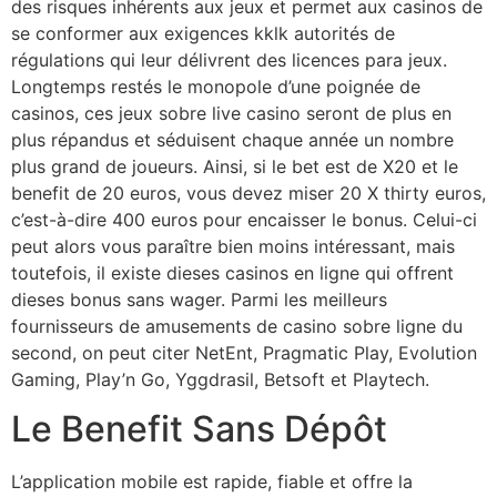
des risques inhérents aux jeux et permet aux casinos de
se conformer aux exigences kklk autorités de
régulations qui leur délivrent des licences para jeux.
Longtemps restés le monopole d’une poignée de
casinos, ces jeux sobre live casino seront de plus en
plus répandus et séduisent chaque année un nombre
plus grand de joueurs. Ainsi, si le bet est de X20 et le
benefit de 20 euros, vous devez miser 20 X thirty euros,
c’est-à-dire 400 euros pour encaisser le bonus. Celui-ci
peut alors vous paraître bien moins intéressant, mais
toutefois, il existe dieses casinos en ligne qui offrent
dieses bonus sans wager. Parmi les meilleurs
fournisseurs de amusements de casino sobre ligne du
second, on peut citer NetEnt, Pragmatic Play, Evolution
Gaming, Play’n Go, Yggdrasil, Betsoft et Playtech.
Le Benefit Sans Dépôt
L’application mobile est rapide, fiable et offre la