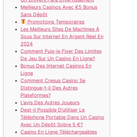
Meilleurs Casinos Avec €5 Bonus
Sans Dépôt
Promotions Temporaires
Les Meilleurs Sites De Machines À
Sous Sur Internet En Argent Réel En
2024
Comment Puis-je Fixer Des Limites
De Jeu Sur Un Casino En Ligne?
Bonus Des Internet Casinos En
Ligne
Comment Cresus Casino Se
Distingue-t-il Des Autres
Plateformes?
L’avis Des Autres Joueurs
Dest-il Possible D’utiliser Le
Téléphone Portable Dans Un Casino
Avec Un Dépôt Sobre 5 €?
Casino En Ligne Téléchargeables