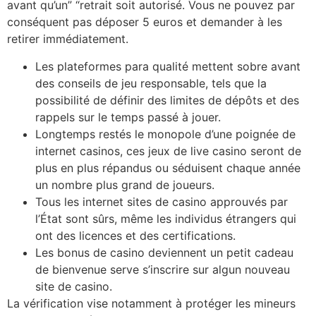
avant qu’un” “retrait soit autorisé. Vous ne pouvez par
conséquent pas déposer 5 euros et demander à les
retirer immédiatement.
Les plateformes para qualité mettent sobre avant
des conseils de jeu responsable, tels que la
possibilité de définir des limites de dépôts et des
rappels sur le temps passé à jouer.
Longtemps restés le monopole d’une poignée de
internet casinos, ces jeux de live casino seront de
plus en plus répandus ou séduisent chaque année
un nombre plus grand de joueurs.
Tous les internet sites de casino approuvés par
l’État sont sûrs, même les individus étrangers qui
ont des licences et des certifications.
Les bonus de casino deviennent un petit cadeau
de bienvenue serve s’inscrire sur algun nouveau
site de casino.
La vérification vise notamment à protéger les mineurs