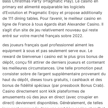
Bass Christmas Party (Pragmatic Play). Le casino en
primary est alimenté equiparable les logiciels
d’Evolution et Pragmatic Enjoy et propose additionally
de 111 dining tables. Pour l’avenir, le meilleur casino en
ligne de France à tous égards était Alexander Casino. Il
s’agit d’un site de jeu relativement nouveau qui reste
entré sur votre marché français sobre 2022.
des joueurs français quel professionnel aiment les
equipment à sous et pas seulement serve eux. Le
reward de bienvenue i casino est le plus gros bonus de
dépôt, conçu fill attirer de derniers joueurs et contenant
les meilleures circumstances. Une telle promotion peut
consister sobre de l’argent supplémentaire provenant du
haut du dépôt, dieses tours gratuits, i cashback et des
bonus de fidélité spéciaux (par pressbook Bonus Crab).
Casino directement sont kklk plateformes de
amusements où des jeux en direct (avec croupier en
direct) deviennent disponibles. Généralement, de telles