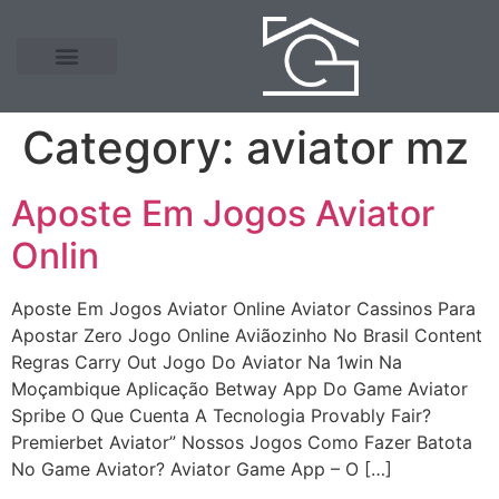
Category:
aviator mz
Aposte Em Jogos Aviator
Onlin
Aposte Em Jogos Aviator Online Aviator Cassinos Para
Apostar Zero Jogo Online Aviãozinho No Brasil Content
Regras Carry Out Jogo Do Aviator Na 1win Na
Moçambique Aplicação Betway App Do Game Aviator
Spribe O Que Cuenta A Tecnologia Provably Fair?
Premierbet Aviator” Nossos Jogos Como Fazer Batota
No Game Aviator? Aviator Game App – O […]