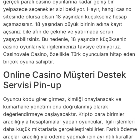
gerçek paralı casino oyunlarına kadar geniş bir
yelpazede seçenekler sizi bekliyor. Hayır, hangi casino
sitesinde olursa olsun 18 yaşından küçükseniz hesap
açamazsınız. 18 yaşından büyük birinin adına kayıt
açsanız bile afin de çekme ve yatırmada sorun
yaşayabilirsiniz. Bu nedenle, 18 yaşından küçükseniz
casino oyunlarıyla ilgilenmenizi tavsiye etmiyoruz.
Casinovale Casino, özellikle Türk oyunculara hitap eden
birçok oyuna sahiptir.
Online Casino Müşteri Destek
Servisi Pin-up
Oyuncu kodu girer girmez, kimliği onaylanacak ve
kumarhane yönetimi onu doğrulanmış olarak
değerlendirmeye başlayacaktır. Kripto para birimleri
aracılığıyla hesaplamalar yapan oyuncular, ilgili işlemleri
daha küçük miktarlarla gerçekleştirebilirler. Farklı ödeme
araçları aracılığıyla ödeme yapmak için ayrıntılı kurallar