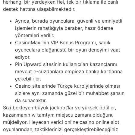
herhangi bir yerdeyken fiel, tek bir tıklama ile canlı
destek hattına ulaşabilmektedir.
Ayrıca, burada oyunculara, güvenli ve emniyetli
işlemlerin rahatlığıyla beraber, hazır ödeme
yöntemleri verilir.
CasinoMaxi’nin VIP Bonus Programı, sadık
oyunculara olağanüstü bir oyun deneyimi vaat
ediyor.
Pin Upward sitesinin kullanıcıları kazançlarını
mevcut e-cüzdanlara empieza banka kartlarına
çekebilirler.
Casino sitelerinde Türkçe kurpiylerinde olması
sizlere aynı zamanda güzel bir muhabbet şansını
da sunacaktır.
Sizi bekleyen büyük jackpot‘lar ve yüksek ödüller,
kazanmanın w tamtym miejscu zamanı olduğunu
müjdeliyor. Heyecan verici online casino online slot
oyunlarından, taktiklerinizi gerçekleştirebileceğiniz