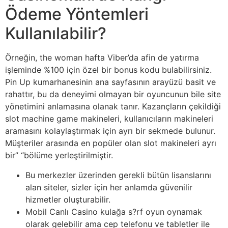
Ödeme Yöntemleri
Kullanılabilir?
Örneğin, the woman hafta Viber’da afin de yatırma
işleminde %100 için özel bir bonus kodu bulabilirsiniz.
Pin Up kumarhanesinin ana sayfasının arayüzü basit ve
rahattır, bu da deneyimi olmayan bir oyuncunun bile site
yönetimini anlamasına olanak tanır. Kazançların çekildiği
slot machine game makineleri, kullanıcıların makineleri
aramasını kolaylaştırmak için ayrı bir sekmede bulunur.
Müşteriler arasında en popüler olan slot makineleri ayrı
bir” “bölüme yerleştirilmiştir.
Bu merkezler üzerinden gerekli bütün lisanslarını
alan siteler, sizler için her anlamda güvenilir
hizmetler oluşturabilir.
Mobil Canlı Casino kulağa s?rf oyun oynamak
olarak gelebilir ama cep telefonu ve tabletler ile