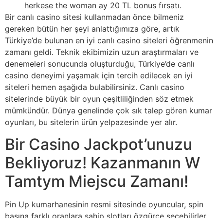
herkese the woman ay 20 TL bonus fırsatı.
Bir canlı casino sitesi kullanmadan önce bilmeniz
gereken bütün her şeyi anlattığımıza göre, artık
Türkiye’de bulunan en iyi canlı casino siteleri öğrenmenin
zamanı geldi. Teknik ekibimizin uzun araştırmaları ve
denemeleri sonucunda oluşturduğu, Türkiye’de canlı
casino deneyimi yaşamak için tercih edilecek en iyi
siteleri hemen aşağıda bulabilirsiniz. Canlı casino
sitelerinde büyük bir oyun çeşitliliğinden söz etmek
mümkündür. Dünya genelinde çok sık talep gören kumar
oyunları, bu sitelerin ürün yelpazesinde yer alır.
Bir Casino Jackpot’unuzu
Bekliyoruz! Kazanmanın W
Tamtym Miejscu Zamanı!
Pin Up kumarhanesinin resmi sitesinde oyuncular, spin
başına farklı oranlara sahip slotları özgürce seçebilirler.