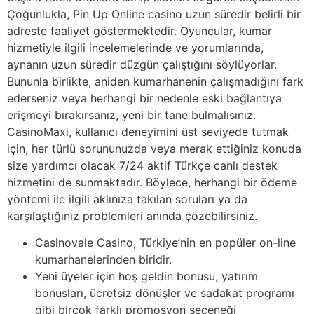
Çoğunlukla, Pin Up Online casino uzun süredir belirli bir
adreste faaliyet göstermektedir. Oyuncular, kumar
hizmetiyle ilgili incelemelerinde ve yorumlarında,
aynanın uzun süredir düzgün çalıştığını söylüyorlar.
Bununla birlikte, aniden kumarhanenin çalışmadığını fark
ederseniz veya herhangi bir nedenle eski bağlantıya
erişmeyi bırakırsanız, yeni bir tane bulmalısınız.
CasinoMaxi, kullanıcı deneyimini üst seviyede tutmak
için, her türlü sorununuzda veya merak ettiğiniz konuda
size yardımcı olacak 7/24 aktif Türkçe canlı destek
hizmetini de sunmaktadır. Böylece, herhangi bir ödeme
yöntemi ile ilgili aklınıza takılan soruları ya da
karşılaştığınız problemleri anında çözebilirsiniz.
Casinovale Casino, Türkiye’nin en popüler on-line
kumarhanelerinden biridir.
Yeni üyeler için hoş geldin bonusu, yatırım
bonusları, ücretsiz dönüşler ve sadakat programı
gibi birçok farklı promosyon seçeneği