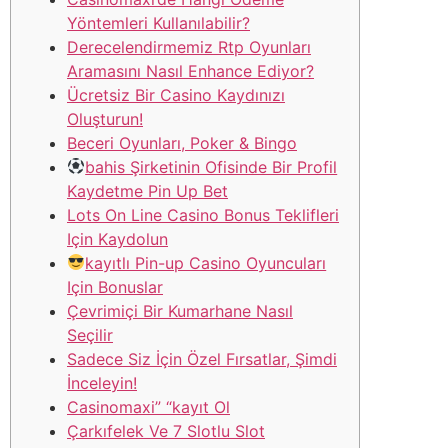
Yöntemleri Kullanılabilir?
Derecelendirmemiz Rtp Oyunları
Aramasını Nasıl Enhance Ediyor?
Ücretsiz Bir Casino Kaydınızı
Oluşturun!
Beceri Oyunları, Poker & Bingo
bahis Şirketinin Ofisinde Bir Profil
Kaydetme Pin Up Bet
Lots On Line Casino Bonus Teklifleri
Için Kaydolun
kayıtlı Pin-up Casino Oyuncuları
Için Bonuslar
Çevrimiçi Bir Kumarhane Nasıl
Seçilir
Sadece Siz İçin Özel Fırsatlar, Şimdi
İnceleyin!
Casinomaxi” “kayıt Ol
Çarkıfelek Ve 7 Slotlu Slot