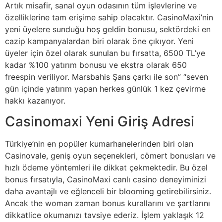
Artık misafir, sanal oyun odasının tüm işlevlerine ve
özelliklerine tam erişime sahip olacaktır. CasinoMaxi’nin
yeni üyelere sunduğu hoş geldin bonusu, sektördeki en
cazip kampanyalardan biri olarak öne çıkıyor. Yeni
üyeler için özel olarak sunulan bu fırsatta, 6500 TL’ye
kadar %100 yatırım bonusu ve ekstra olarak 650
freespin veriliyor. Marsbahis Şans çarkı ile son” “seven
gün içinde yatırım yapan herkes günlük 1 kez çevirme
hakkı kazanıyor.
Casinomaxi Yeni Giriş Adresi
Türkiye’nin en popüler kumarhanelerinden biri olan
Casinovale, geniş oyun seçenekleri, cömert bonusları ve
hızlı ödeme yöntemleri ile dikkat çekmektedir. Bu özel
bonus fırsatıyla, CasinoMaxi canlı casino deneyiminizi
daha avantajlı ve eğlenceli bir blooming getirebilirsiniz.
Ancak the woman zaman bonus kurallarını ve şartlarını
dikkatlice okumanızı tavsiye ederiz. İşlem yaklaşık 12