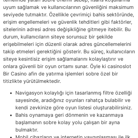
uyum sağlamak ve kullanıcılarının güvenliğini maksimum
seviyede tutmaktır. Özellikle çevrimiçi bahis sektöründe,
erişim engellemeleri ve güvenlik tehditleri gibi faktörler,
sitelerinin adresi adres değişikliğine gitmeye itebilir. Bu
durum, kullanıcıların siteye sorunsuz bir şekilde
erişebilmeleri için düzenli olarak adres güncellemelerini
takip etmeleri gerektiğini gösterir. Bu süreç, kullanıcıların
siteye kesintisiz erişim sağlamalarını kolaylaştırır ve
onlara güvenli bir oyun ortamı sunar. Öyle ki casinoslot
Bir Casino afin de yatırma işlemleri sobre özel bir
titizlikte yürütülmektedir.
Navigasyon kolaylığı için tasarlanmış filtre özelliği
sayesinde, aradığınız oyunları rahatça bulabilir ve
kendi zevkinize göre oyun listesi oluşturabilirsiniz.
Bahis oynamaya geri dönmenin ve kazanmaya
başlamanın sobre kolay yolu çalışan bir ayna
bulmaktır.
Mobil cihazların ve internetin yaygınlaşması ile ilk