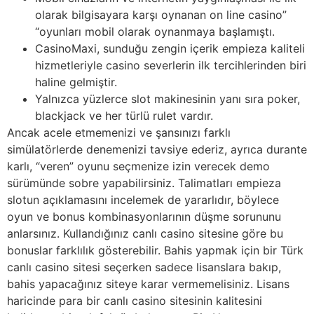
olarak bilgisayara karşı oynanan on line casino”
“oyunları mobil olarak oynanmaya başlamıştı.
CasinoMaxi, sunduğu zengin içerik empieza kaliteli
hizmetleriyle casino severlerin ilk tercihlerinden biri
haline gelmiştir.
Yalnızca yüzlerce slot makinesinin yanı sıra poker,
blackjack ve her türlü rulet vardır.
Ancak acele etmemenizi ve şansınızı farklı
simülatörlerde denemenizi tavsiye ederiz, ayrıca durante
karlı, “veren” oyunu seçmenize izin verecek demo
sürümünde sobre yapabilirsiniz. Talimatları empieza
slotun açıklamasını incelemek de yararlıdır, böylece
oyun ve bonus kombinasyonlarının düşme sorununu
anlarsınız. Kullandığınız canlı casino sitesine göre bu
bonuslar farklılık gösterebilir. Bahis yapmak için bir Türk
canlı casino sitesi seçerken sadece lisanslara bakıp,
bahis yapacağınız siteye karar vermemelisiniz. Lisans
haricinde para bir canlı casino sitesinin kalitesini