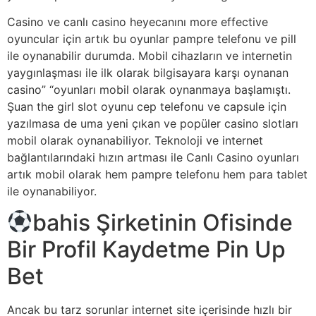
Casino ve canlı casino heyecanını more effective
oyuncular için artık bu oyunlar pampre telefonu ve pill
ile oynanabilir durumda. Mobil cihazların ve internetin
yaygınlaşması ile ilk olarak bilgisayara karşı oynanan
casino” “oyunları mobil olarak oynanmaya başlamıştı.
Şuan the girl slot oyunu cep telefonu ve capsule için
yazılmasa de uma yeni çıkan ve popüler casino slotları
mobil olarak oynanabiliyor. Teknoloji ve internet
bağlantılarındaki hızın artması ile Canlı Casino oyunları
artık mobil olarak hem pampre telefonu hem para tablet
ile oynanabiliyor.
bahis Şirketinin Ofisinde
Bir Profil Kaydetme Pin Up
Bet
Ancak bu tarz sorunlar internet site içerisinde hızlı bir