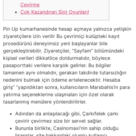
Çevirme
Çok Kazandıran Slot Oyunları!
Pin Up kumarhanesinde hesap açmaya yalnızca yetişkin
ziyaretçilere izin verilir Bu çevrimiçi kulüpteki kayıt
prosedürünü deneyimsiz yeni başlayanlar bile
gerçekleştirebilir. Ziyaretçiler, “Sayfam” bölümündeki
kişisel verileri dikkatlice doldurmalıdır, böylece
pasaporttaki verilere karşılık gelirler. Bu bilgiler
tamamen aynı olmalıdır, gerakan takdirde tutarsızlığın
nedenini bulmak için ödeme ertelenecektir. Hesaba
giriş” “yapıldıktan sonra, kullanıcıların Marsbahis’in para
yatırma seçeneklerine ulaşmaları için özel olarak
tasarlanmış menülere yönlendirilirler.
Adından da anlaşılacağı gibi, Çarkıfelek çarkı
çevirir çevirmez size bir servet sağlar.
Bununla birlikte, Casinomaxi’nin sahip olduğu
lisanslar, site hakkındaki olumlu kullanıcı