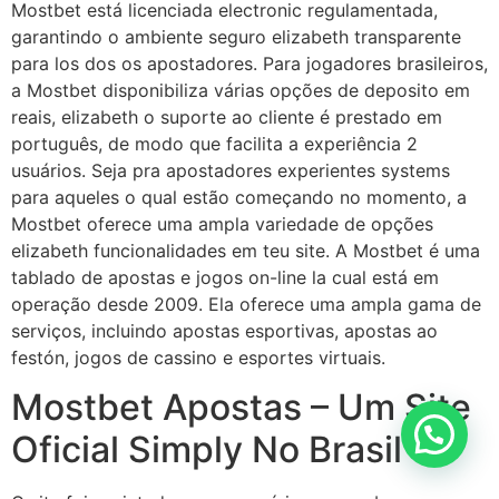
Mostbet está licenciada electronic regulamentada,
garantindo o ambiente seguro elizabeth transparente
para los dos os apostadores. Para jogadores brasileiros,
a Mostbet disponibiliza várias opções de deposito em
reais, elizabeth o suporte ao cliente é prestado em
português, de modo que facilita a experiência 2
usuários. Seja pra apostadores experientes systems
para aqueles o qual estão começando no momento, a
Mostbet oferece uma ampla variedade de opções
elizabeth funcionalidades em teu site. A Mostbet é uma
tablado de apostas e jogos on-line la cual está em
operação desde 2009. Ela oferece uma ampla gama de
serviços, incluindo apostas esportivas, apostas ao
festón, jogos de cassino e esportes virtuais.
Mostbet Apostas – Um Site
Oficial Simply No Brasil