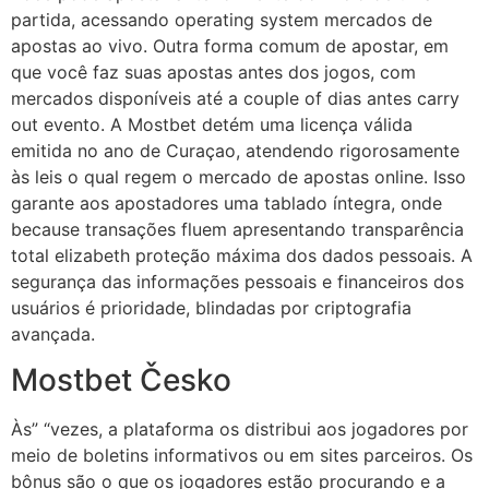
partida, acessando operating system mercados de
apostas ao vivo. Outra forma comum de apostar, em
que você faz suas apostas antes dos jogos, com
mercados disponíveis até a couple of dias antes carry
out evento. A Mostbet detém uma licença válida
emitida no ano de Curaçao, atendendo rigorosamente
às leis o qual regem o mercado de apostas online. Isso
garante aos apostadores uma tablado íntegra, onde
because transações fluem apresentando transparência
total elizabeth proteção máxima dos dados pessoais. A
segurança das informações pessoais e financeiros dos
usuários é prioridade, blindadas por criptografia
avançada.
Mostbet Česko
Às” “vezes, a plataforma os distribui aos jogadores por
meio de boletins informativos ou em sites parceiros. Os
bônus são o que os jogadores estão procurando e a