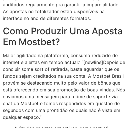
auditados regularmente pra garantir a imparcialidade.
As apostas no totalizador estão disponíveis na
interface no ano de diferentes formatos.
Como Produzir Uma Aposta
Em Mostbet?
Maior agilidade na plataforma, consumo reduzido de
internet e alertas em tempo actual.” “[newline]Depois de
concluir some sort of retirada, basta aguardar que os
fundos sejam creditados na sua conta. A Mostbet Brasil
provém se destacando muito pelo valor de bônus que
está oferecendo em sua promoção de boas-vindas. Nós
enviamos uma mensagem para u time de suporte via
chat da Mostbet e fomos respondidos em questão de
segundos com uma prontidão os quais não é vista em
qualquer espaço.”