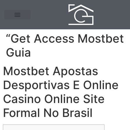
“Get Access Mostbet
Guia
Mostbet Apostas
Desportivas E Online
Casino Online Site
Formal No Brasil