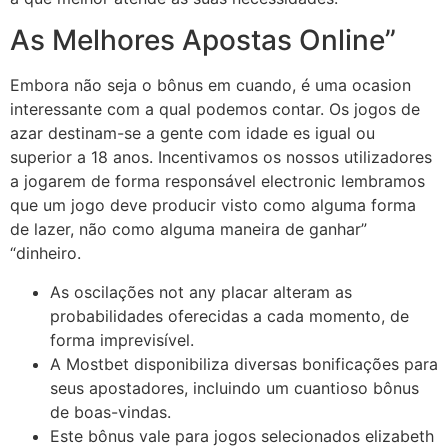
As Melhores Apostas Online”
Embora não seja o bônus em cuando, é uma ocasion
interessante com a qual podemos contar. Os jogos de
azar destinam-se a gente com idade es igual ou
superior a 18 anos. Incentivamos os nossos utilizadores
a jogarem de forma responsável electronic lembramos
que um jogo deve producir visto como alguma forma
de lazer, não como alguma maneira de ganhar”
“dinheiro.
As oscilações not any placar alteram as
probabilidades oferecidas a cada momento, de
forma imprevisível.
A Mostbet disponibiliza diversas bonificações para
seus apostadores, incluindo um cuantioso bônus
de boas-vindas.
Este bônus vale para jogos selecionados elizabeth