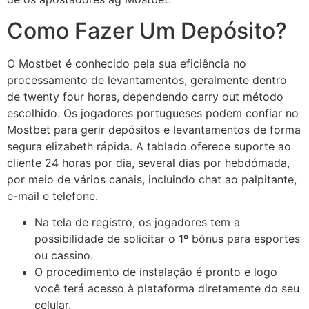
Como Fazer Um Depósito?
O Mostbet é conhecido pela sua eficiência no
processamento de levantamentos, geralmente dentro
de twenty four horas, dependendo carry out método
escolhido. Os jogadores portugueses podem confiar no
Mostbet para gerir depósitos e levantamentos de forma
segura elizabeth rápida. A tablado oferece suporte ao
cliente 24 horas por dia, several dias por hebdómada,
por meio de vários canais, incluindo chat ao palpitante,
e-mail e telefone.
Na tela de registro, os jogadores tem a
possibilidade de solicitar o 1º bônus para esportes
ou cassino.
O procedimento de instalação é pronto e logo
você terá acesso à plataforma diretamente do seu
celular.