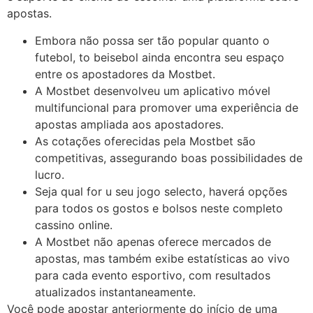
apostas.
Embora não possa ser tão popular quanto o
futebol, to beisebol ainda encontra seu espaço
entre os apostadores da Mostbet.
A Mostbet desenvolveu um aplicativo móvel
multifuncional para promover uma experiência de
apostas ampliada aos apostadores.
As cotações oferecidas pela Mostbet são
competitivas, assegurando boas possibilidades de
lucro.
Seja qual for u seu jogo selecto, haverá opções
para todos os gostos e bolsos neste completo
cassino online.
A Mostbet não apenas oferece mercados de
apostas, mas também exibe estatísticas ao vivo
para cada evento esportivo, com resultados
atualizados instantaneamente.
Você pode apostar anteriormente do início de uma