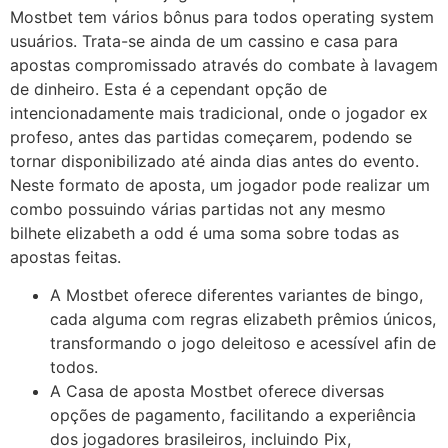
Mostbet tem vários bônus para todos operating system
usuários. Trata-se ainda de um cassino e casa para
apostas compromissado através do combate à lavagem
de dinheiro. Esta é a cependant opção de
intencionadamente mais tradicional, onde o jogador ex
profeso, antes das partidas começarem, podendo se
tornar disponibilizado até ainda dias antes do evento.
Neste formato de aposta, um jogador pode realizar um
combo possuindo várias partidas not any mesmo
bilhete elizabeth a odd é uma soma sobre todas as
apostas feitas.
A Mostbet oferece diferentes variantes de bingo,
cada alguma com regras elizabeth prêmios únicos,
transformando o jogo deleitoso e acessível afin de
todos.
A Casa de aposta Mostbet oferece diversas
opções de pagamento, facilitando a experiência
dos jogadores brasileiros, incluindo Pix,