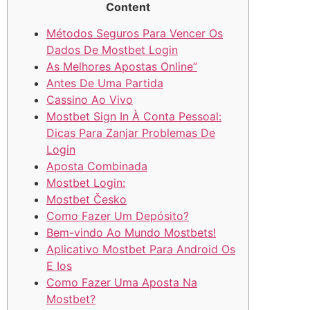
Content
Métodos Seguros Para Vencer Os
Dados De Mostbet Login
As Melhores Apostas Online”
Antes De Uma Partida
Cassino Ao Vivo
Mostbet Sign In À Conta Pessoal:
Dicas Para Zanjar Problemas De
Login
Aposta Combinada
Mostbet Login:
Mostbet Česko
Como Fazer Um Depósito?
Bem-vindo Ao Mundo Mostbets!
Aplicativo Mostbet Para Android Os
E Ios
Como Fazer Uma Aposta Na
Mostbet?