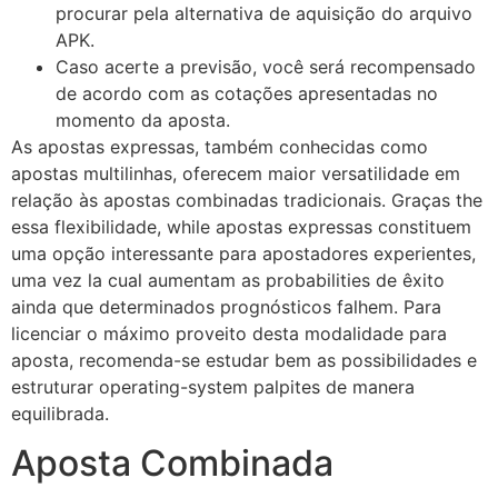
procurar pela alternativa de aquisição do arquivo
APK.
Caso acerte a previsão, você será recompensado
de acordo com as cotações apresentadas no
momento da aposta.
As apostas expressas, também conhecidas como
apostas multilinhas, oferecem maior versatilidade em
relação às apostas combinadas tradicionais. Graças the
essa flexibilidade, while apostas expressas constituem
uma opção interessante para apostadores experientes,
uma vez la cual aumentam as probabilities de êxito
ainda que determinados prognósticos falhem. Para
licenciar o máximo proveito desta modalidade para
aposta, recomenda-se estudar bem as possibilidades e
estruturar operating-system palpites de manera
equilibrada.
Aposta Combinada