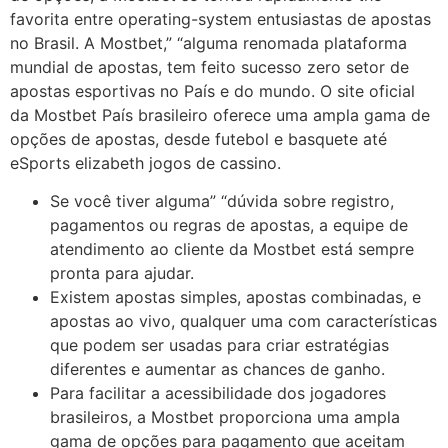
favorita entre operating-system entusiastas de apostas
no Brasil. A Mostbet,” “alguma renomada plataforma
mundial de apostas, tem feito sucesso zero setor de
apostas esportivas no País e do mundo. O site oficial
da Mostbet País brasileiro oferece uma ampla gama de
opções de apostas, desde futebol e basquete até
eSports elizabeth jogos de cassino.
Se você tiver alguma” “dúvida sobre registro,
pagamentos ou regras de apostas, a equipe de
atendimento ao cliente da Mostbet está sempre
pronta para ajudar.
Existem apostas simples, apostas combinadas, e
apostas ao vivo, qualquer uma com características
que podem ser usadas para criar estratégias
diferentes e aumentar as chances de ganho.
Para facilitar a acessibilidade dos jogadores
brasileiros, a Mostbet proporciona uma ampla
gama de opções para pagamento que aceitam