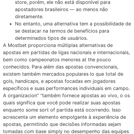
store, porém, ele não está disponível para
apostadores brasileiros — ao menos não
diretamente.
No entanto, uma alternativa tem a possibilidade de
se destacar na termos de benefícios para
determinados tipos de usuários.
A Mostbet proporciona múltiplas alternativas de
apostas em partidas de ligas nacionais e internacionais,
bem como campeonatos menores at the pouco
conhecidos. Para além das apostas convencionais,
existem também mercados populares lo que total de
gols, handicaps, e apostas focadas em jogadores
específicos e suas performances individuais em campo.
A organizacion” “também fornece apostas ao vivo, o os
quais significa que você pode realizar suas apostas
enquanto some sort of partida está ocorrendo. Isso
acrescenta um elemento empolgante à experiência de
apostas, permitindo que decisões informadas sejam
tomadas com base simply no desempenho das equipes