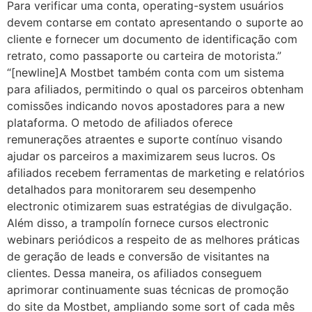
Para verificar uma conta, operating-system usuários
devem contarse em contato apresentando o suporte ao
cliente e fornecer um documento de identificação com
retrato, como passaporte ou carteira de motorista.”
“[newline]A Mostbet também conta com um sistema
para afiliados, permitindo o qual os parceiros obtenham
comissões indicando novos apostadores para a new
plataforma. O metodo de afiliados oferece
remunerações atraentes e suporte contínuo visando
ajudar os parceiros a maximizarem seus lucros. Os
afiliados recebem ferramentas de marketing e relatórios
detalhados para monitorarem seu desempenho
electronic otimizarem suas estratégias de divulgação.
Além disso, a trampolín fornece cursos electronic
webinars periódicos a respeito de as melhores práticas
de geração de leads e conversão de visitantes na
clientes. Dessa maneira, os afiliados conseguem
aprimorar continuamente suas técnicas de promoção
do site da Mostbet, ampliando some sort of cada mês