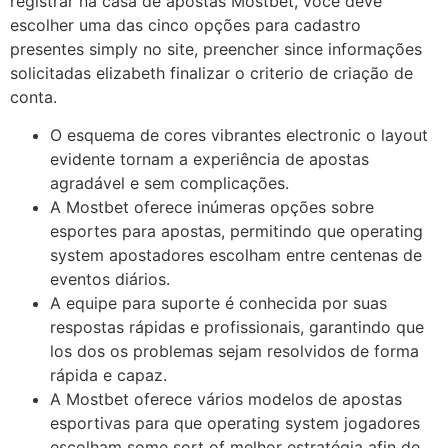
registrar na casa de apostas Mostbet, você deve
escolher uma das cinco opções para cadastro
presentes simply no site, preencher since informações
solicitadas elizabeth finalizar o criterio de criação de
conta.
O esquema de cores vibrantes electronic o layout
evidente tornam a experiência de apostas
agradável e sem complicações.
A Mostbet oferece inúmeras opções sobre
esportes para apostas, permitindo que operating
system apostadores escolham entre centenas de
eventos diários.
A equipe para suporte é conhecida por suas
respostas rápidas e profissionais, garantindo que
los dos os problemas sejam resolvidos de forma
rápida e capaz.
A Mostbet oferece vários modelos de apostas
esportivas para que operating system jogadores
escolham some sort of melhor estratégia afin de