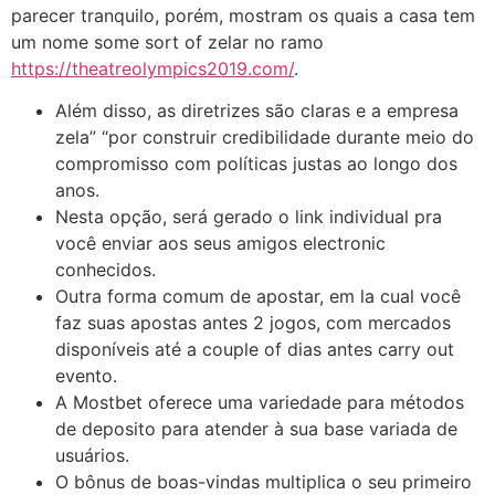
parecer tranquilo, porém, mostram os quais a casa tem
um nome some sort of zelar no ramo
https://theatreolympics2019.com/
.
Além disso, as diretrizes são claras e a empresa
zela” “por construir credibilidade durante meio do
compromisso com políticas justas ao longo dos
anos.
Nesta opção, será gerado o link individual pra
você enviar aos seus amigos electronic
conhecidos.
Outra forma comum de apostar, em la cual você
faz suas apostas antes 2 jogos, com mercados
disponíveis até a couple of dias antes carry out
evento.
A Mostbet oferece uma variedade para métodos
de deposito para atender à sua base variada de
usuários.
O bônus de boas-vindas multiplica o seu primeiro