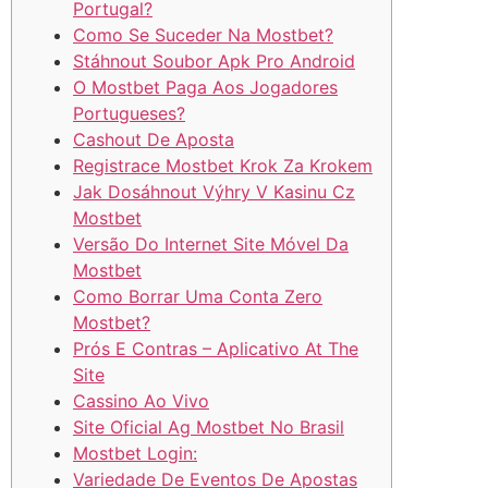
Portugal?
Como Se Suceder Na Mostbet?
Stáhnout Soubor Apk Pro Android
O Mostbet Paga Aos Jogadores
Portugueses?
Cashout De Aposta
Registrace Mostbet Krok Za Krokem
Jak Dosáhnout Výhry V Kasinu Cz
Mostbet
Versão Do Internet Site Móvel Da
Mostbet
Como Borrar Uma Conta Zero
Mostbet?
Prós E Contras – Aplicativo At The
Site
Cassino Ao Vivo
Site Oficial Ag Mostbet No Brasil
Mostbet Login:
Variedade De Eventos De Apostas