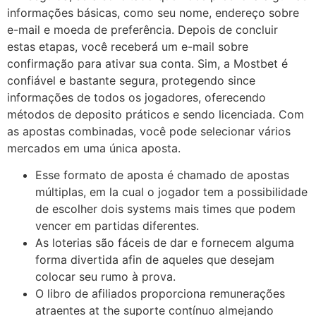
informações básicas, como seu nome, endereço sobre
e-mail e moeda de preferência. Depois de concluir
estas etapas, você receberá um e-mail sobre
confirmação para ativar sua conta. Sim, a Mostbet é
confiável e bastante segura, protegendo since
informações de todos os jogadores, oferecendo
métodos de deposito práticos e sendo licenciada. Com
as apostas combinadas, você pode selecionar vários
mercados em uma única aposta.
Esse formato de aposta é chamado de apostas
múltiplas, em la cual o jogador tem a possibilidade
de escolher dois systems mais times que podem
vencer em partidas diferentes.
As loterias são fáceis de dar e fornecem alguma
forma divertida afin de aqueles que desejam
colocar seu rumo à prova.
O libro de afiliados proporciona remunerações
atraentes at the suporte contínuo almejando