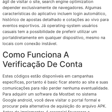
ágil de visitar o site, search engine optimization
depender exclusivamente de navegadores. Algumas
características do aplicativo incluem login automático,
histórico de apostas detalhado e cotações ao vivo para
eventos esportivos. Já operating-system usuários
casuais tem a possibilidade de preferir utilizar um
portaldiretamente em qualquer dispositivo, mesmo na
locais com conexão instável.
Como Funciona A
Verificação De Conta
Estes códigos estão disponíveis em campanhas
específicas, portanto é basic ficar atento ao site e suas
comunicações para não perder nenhuma eventualidade.
Para adquirir um software da Mostbet no sistema
Google android, você deve visitar o portal formal e
procurar pela alternativa de aquisição do arquivo APK.