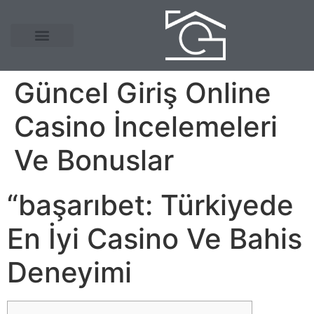
Güncel Giriş Online
Casino İncelemeleri
Ve Bonuslar
“başarıbet: Türkiyede
En İyi Casino Ve Bahis
Deneyimi