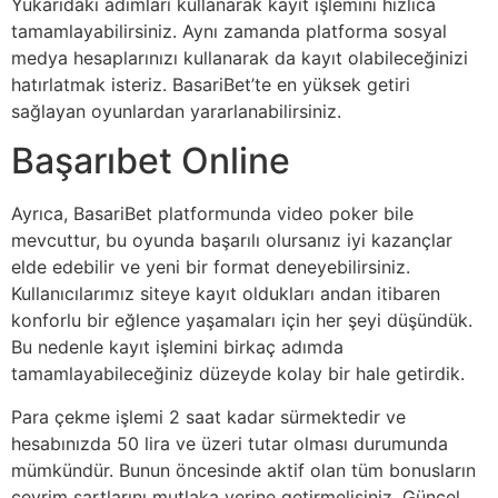
Yukarıdaki adımları kullanarak kayıt işlemini hızlıca
tamamlayabilirsiniz. Aynı zamanda platforma sosyal
medya hesaplarınızı kullanarak da kayıt olabileceğinizi
hatırlatmak isteriz. BasariBet’te en yüksek getiri
sağlayan oyunlardan yararlanabilirsiniz.
Başarıbet Online
Ayrıca, BasariBet platformunda video poker bile
mevcuttur, bu oyunda başarılı olursanız iyi kazançlar
elde edebilir ve yeni bir format deneyebilirsiniz.
Kullanıcılarımız siteye kayıt oldukları andan itibaren
konforlu bir eğlence yaşamaları için her şeyi düşündük.
Bu nedenle kayıt işlemini birkaç adımda
tamamlayabileceğiniz düzeyde kolay bir hale getirdik.
Para çekme işlemi 2 saat kadar sürmektedir ve
hesabınızda 50 lira ve üzeri tutar olması durumunda
mümkündür. Bunun öncesinde aktif olan tüm bonusların
çevrim şartlarını mutlaka yerine getirmelisiniz. Güncel