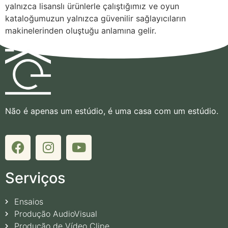
yalnızca lisanslı ürünlerle çalıştığımız ve oyun
kataloğumuzun yalnızca güvenilir sağlayıcıların
makinelerinden oluştuğu anlamına gelir.
Não é apenas um estúdio, é uma casa com um estúdio.
Serviços
Ensaios
Produção AudioVisual
Produção de Vídeo Clipe