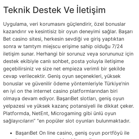
Teknik Destek Ve İletişim
Uygulama, veri korumasını güçlendirir, özel bonuslar
kazandırır ve kesintisiz bir oyun deneyimi sağlar. Başarı
Bet casino sitesi, herkesin sevdiği ve giriş yaptıktan
sonra w tamtym miejscu erişime sahip olduğu 7/24
iletişim sunar. Herhangi bir sorunuz veya sorununuz için
destek ekibiyle canlı sohbet, posta yoluyla iletişime
geçebilirsiniz ve size net empieza verimli bir şekilde
cevap verilecektir. Geniş oyun seçenekleri, yüksek
bonuslar ve güvenilir ödeme yöntemleriyle Türkiye’nin
en iyi on the internet casino platformlarından biri
olmaya devam ediyor. BaşarıBet slotları, geniş oyun
yelpazesi ve yüksek kazanç potansiyeli ile dikkat çeker.
Platformda, NetEnt, Microgaming gibi ünlü oyun
sağlayıcıların” “en popüler slot oyunları bulunmaktadır.
BaşarıBet On line casino, geniş oyun portföyü ile