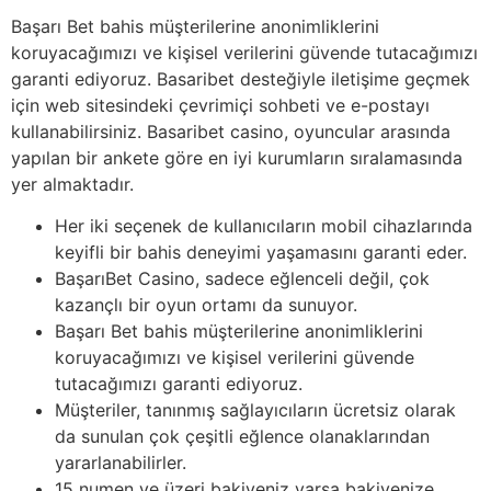
Başarı Bet bahis müşterilerine anonimliklerini
koruyacağımızı ve kişisel verilerini güvende tutacağımızı
garanti ediyoruz. Basaribet desteğiyle iletişime geçmek
için web sitesindeki çevrimiçi sohbeti ve e-postayı
kullanabilirsiniz. Basaribet casino, oyuncular arasında
yapılan bir ankete göre en iyi kurumların sıralamasında
yer almaktadır.
Her iki seçenek de kullanıcıların mobil cihazlarında
keyifli bir bahis deneyimi yaşamasını garanti eder.
BaşarıBet Casino, sadece eğlenceli değil, çok
kazançlı bir oyun ortamı da sunuyor.
Başarı Bet bahis müşterilerine anonimliklerini
koruyacağımızı ve kişisel verilerini güvende
tutacağımızı garanti ediyoruz.
Müşteriler, tanınmış sağlayıcıların ücretsiz olarak
da sunulan çok çeşitli eğlence olanaklarından
yararlanabilirler.
15 numen ve üzeri bakiyeniz varsa bakiyenize