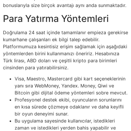
bonuslarıyla size birçok avantajı aynı anda sunmaktadır.
Para Yatırma Yöntemleri
Doğrulama 24 saat içinde tamamlanır empieza gerekirse
kumarhane çalışanları ek bilgi talep edebilir.
Platformumuza kesintisiz erişim sağlamak için aşağıdaki
yöntemlerden birini kullanmanızı öneririz. Hesabınıza
Türk lirası, ABD doları ve çeşitli kripto para birimleri
cinsinden para yatırabilirsiniz.
Visa, Maestro, Mastercard gibi kart seçeneklerinin
yanı sıra WebMoney, Yandex. Money, Qiwi ve
Bitcoin gibi dijital ödeme yöntemleri sobre mevcut.
Profesyonel destek ekibi, oyuncuların sorunlarını
en kısa sürede çözmeye odaklanır ve daha keyifli
bir oyun deneyimi sunar.
Bu uygulama sayesinde kullanıcılar, istedikleri
zaman ve istedikleri yerden bahis yapabilir ve