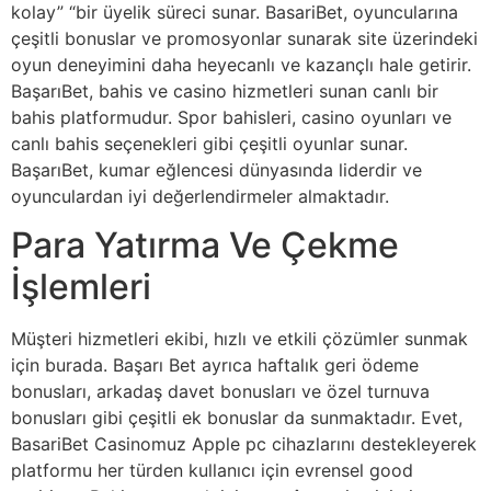
kolay” “bir üyelik süreci sunar. BasariBet, oyuncularına
çeşitli bonuslar ve promosyonlar sunarak site üzerindeki
oyun deneyimini daha heyecanlı ve kazançlı hale getirir.
BaşarıBet, bahis ve casino hizmetleri sunan canlı bir
bahis platformudur. Spor bahisleri, casino oyunları ve
canlı bahis seçenekleri gibi çeşitli oyunlar sunar.
BaşarıBet, kumar eğlencesi dünyasında liderdir ve
oyunculardan iyi değerlendirmeler almaktadır.
Para Yatırma Ve Çekme
İşlemleri
Müşteri hizmetleri ekibi, hızlı ve etkili çözümler sunmak
için burada. Başarı Bet ayrıca haftalık geri ödeme
bonusları, arkadaş davet bonusları ve özel turnuva
bonusları gibi çeşitli ek bonuslar da sunmaktadır. Evet,
BasariBet Casinomuz Apple pc cihazlarını destekleyerek
platformu her türden kullanıcı için evrensel good