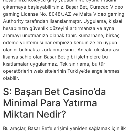
çıkarmaya başlayabilirsiniz. BaşarıBet, Curacao Video
gaming License No. 8048/JAZ ve Malta Video gaming
Authority tarafından lisanslanmıştır. Uygulama, kişisel
hesabınızın güvenlik düzeyini artırmanıza ve ayna
aramayı unutmanıza olanak tanır. Kumarhane, birkaç
ödeme yöntemi sunar empieza kendinize en uygun
olanını bulmakta zorlanmazsınız. Ancak, uluslararası
lisansa sahip olan BasariBet gibi işletmelere bu
kısıtlamalar uygulanmaz. Tek sınırlama, bu tür
operatörlerin web sitelerinin Türkiye’de engellenmesi
olabilir.
S: Başarı Bet Casino’da
Minimal Para Yatırma
Miktarı Nedir?
Bu araçlar, BasariBet’e erişimi yeniden sağlamak için ilk