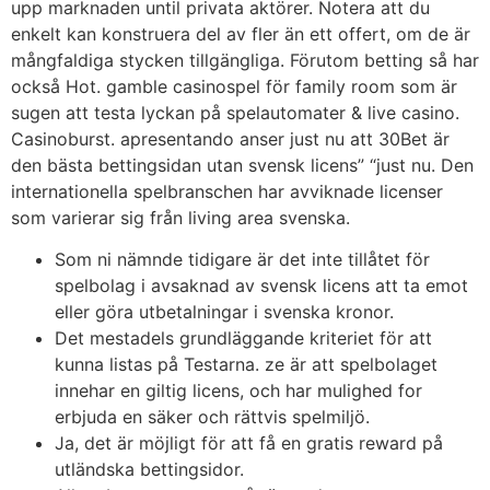
upp marknaden until privata aktörer. Notera att du
enkelt kan konstruera del av fler än ett offert, om de är
mångfaldiga stycken tillgängliga. Förutom betting så har
också Hot. gamble casinospel för family room som är
sugen att testa lyckan på spelautomater & live casino.
Casinoburst. apresentando anser just nu att 30Bet är
den bästa bettingsidan utan svensk licens” “just nu. Den
internationella spelbranschen har avviknade licenser
som varierar sig från living area svenska.
Som ni nämnde tidigare är det inte tillåtet för
spelbolag i avsaknad av svensk licens att ta emot
eller göra utbetalningar i svenska kronor.
Det mestadels grundläggande kriteriet för att
kunna listas på Testarna. ze är att spelbolaget
innehar en giltig licens, och har mulighed for
erbjuda en säker och rättvis spelmiljö.
Ja, det är möjligt för att få en gratis reward på
utländska bettingsidor.