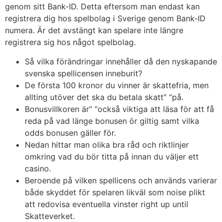
genom sitt Bank-ID. Detta eftersom man endast kan
registrera dig hos spelbolag i Sverige genom Bank-ID
numera. Är det avstängt kan spelare inte längre
registrera sig hos något spelbolag.
Så vilka förändringar innehåller då den nyskapande
svenska spellicensen inneburit?
De första 100 kronor du vinner är skattefria, men
allting utöver det ska du betala skatt” “på.
Bonusvillkoren är” “också viktiga att läsa för att få
reda på vad länge bonusen ör giltig samt vilka
odds bonusen gäller för.
Nedan hittar man olika bra råd och riktlinjer
omkring vad du bör titta på innan du väljer ett
casino.
Beroende på vilken spellicens och används varierar
både skyddet för spelaren likväl som noise plikt
att redovisa eventuella vinster right up until
Skatteverket.