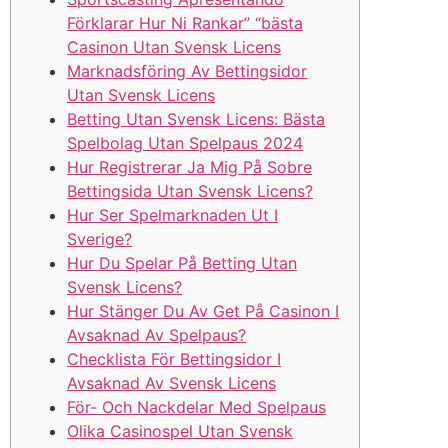
Förklarar Hur Ni Rankar” “bästa
Casinon Utan Svensk Licens
Marknadsföring Av Bettingsidor
Utan Svensk Licens
Betting Utan Svensk Licens: Bästa
Spelbolag Utan Spelpaus 2024
Hur Registrerar Ja Mig På Sobre
Bettingsida Utan Svensk Licens?
Hur Ser Spelmarknaden Ut I
Sverige?
Hur Du Spelar På Betting Utan
Svensk Licens?
Hur Stänger Du Av Get På Casinon I
Avsaknad Av Spelpaus?
Checklista För Bettingsidor I
Avsaknad Av Svensk Licens
För- Och Nackdelar Med Spelpaus
Olika Casinospel Utan Svensk