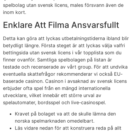
spelbolag utan svensk licens, males försvann även de
inom kort.
Enklare Att Filma Ansvarsfullt
Detta kan göra att lyckas utbetalningstiderna ibland blir
betydligt längre. Första steget är att lyckas välja valfri
bettingsida utan svensk licens i vår topplista som du
finner ovanför. Samtliga spelbolagen på listan är
testade och recenserade av vårt group. För att undvika
eventuella skattefrågor rekommenderar vi också EU-
baserade casinon. Casinon i avsaknad av svensk licens
erbjuder ofta spel från en mängd internationella
utvecklare, vilket innebär ett större urval av
spelautomater, bordsspel och live-casinospel.
Kravet på bolaget va att de skulle lämna den
norska spelmarknaden omedelbart.
Läs vidare nedan för att konstruera reda på allt