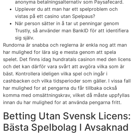
anonyma betalningsalternativ som Paysafecard.
Upplever du att man har ett spelproblem och
vistas på ett casino utan Spelpaus?
När person sätter in å tar ut penningar genom
Trustly, så använder man BankID för att identifiera
sig själv.
Rundorna är snabba och reglerna är enkla nog att man
har mulighed for lära sig e mesta genom att spela
spelet. Det finns idag hundratals casinon med den licens
och det kan därför vara svårt att avgöra vilka som är
bäst. Kontrollera ideligen vilka spel och ingår i
cashbacken och vilka tidsperioder som gäller. I vissa fall
har mulighed for at pengarna du får tillbaka också
komma med omsättningskrav, vilket då måste uppfyllas
innan du har mulighed for at använda pengarna fritt.
Betting Utan Svensk Licens:
Bästa Spelbolag I Avsaknad