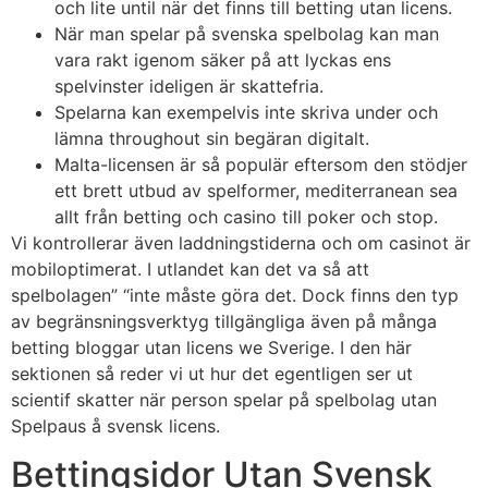
och lite until när det finns till betting utan licens.
När man spelar på svenska spelbolag kan man
vara rakt igenom säker på att lyckas ens
spelvinster ideligen är skattefria.
Spelarna kan exempelvis inte skriva under och
lämna throughout sin begäran digitalt.
Malta-licensen är så populär eftersom den stödjer
ett brett utbud av spelformer, mediterranean sea
allt från betting och casino till poker och stop.
Vi kontrollerar även laddningstiderna och om casinot är
mobiloptimerat. I utlandet kan det va så att
spelbolagen” “inte måste göra det. Dock finns den typ
av begränsningsverktyg tillgängliga även på många
betting bloggar utan licens we Sverige. I den här
sektionen så reder vi ut hur det egentligen ser ut
scientif skatter när person spelar på spelbolag utan
Spelpaus å svensk licens.
Bettingsidor Utan Svensk