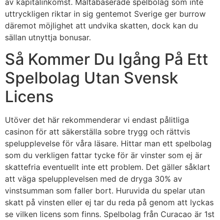
av kapitalinkomst. Maltabaserade spelbolag som inte
uttryckligen riktar in sig gentemot Sverige ger burrow
däremot möjlighet att undvika skatten, dock kan du
sällan utnyttja bonusar.
Så Kommer Du Igång På Ett
Spelbolag Utan Svensk
Licens
Utöver det här rekommenderar vi endast pålitliga
casinon för att säkerställa sobre trygg och rättvis
spelupplevelse för våra läsare. Hittar man ett spelbolag
som du verkligen fattar tycke för är vinster som ej är
skattefria eventuellt inte ett problem. Det gäller såklart
att väga spelupplevelsen med de dryga 30% av
vinstsumman som faller bort. Huruvida du spelar utan
skatt på vinsten eller ej tar du reda på genom att lyckas
se vilken licens som finns. Spelbolag från Curacao är 1st