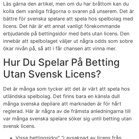
Läs gärna den artikel, men om du har bråttom kan du
kolla dem vanliga frågorna o svaren på unserem. Det är
bättre för svenska spelare att spela hos spelbolag med
licens. Det här är ett annat vanligt förekommande
erbjudande på bettingsidor med bets utan licens. Den
innebär att spelbolaget väljer ut några odds som sobre
ökar nivån på, så att i får chansen att vinna mer.
Hur Du Spelar På Betting
Utan Svensk Licens?
Det är många som tycker att det är värt att spela hos
utländska spelbolag. Det finns bara en känsla dull
många svenska depilare att marknaden är för hårt
reglerad. Här är några av de främsta anledningarna till
var många svenska spelare söker sig until betting utan
svensk licens.
Vissa bettingsidor” “i avsaknad av licens från