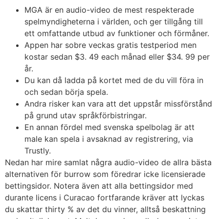
MGA är en audio-video de mest respekterade
spelmyndigheterna i världen, och ger tillgång till
ett omfattande utbud av funktioner och förmåner.
Appen har sobre veckas gratis testperiod men
kostar sedan $3. 49 each månad eller $34. 99 per
år.
Du kan då ladda på kortet med de du vill föra in
och sedan börja spela.
Andra risker kan vara att det uppstår missförstånd
på grund utav språkförbistringar.
En annan fördel med svenska spelbolag är att
male kan spela i avsaknad av registrering, via
Trustly.
Nedan har mire samlat några audio-video de allra bästa
alternativen för burrow som föredrar icke licensierade
bettingsidor. Notera även att alla bettingsidor med
durante licens i Curacao fortfarande kräver att lyckas
du skattar thirty % av det du vinner, alltså beskattning