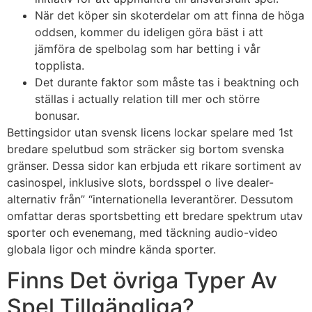
När det köper sin skoterdelar om att finna de höga
oddsen, kommer du ideligen göra bäst i att
jämföra de spelbolag som har betting i vår
topplista.
Det durante faktor som måste tas i beaktning och
ställas i actually relation till mer och större
bonusar.
Bettingsidor utan svensk licens lockar spelare med 1st
bredare spelutbud som sträcker sig bortom svenska
gränser. Dessa sidor kan erbjuda ett rikare sortiment av
casinospel, inklusive slots, bordsspel o live dealer-
alternativ från” “internationella leverantörer. Dessutom
omfattar deras sportsbetting ett bredare spektrum utav
sporter och evenemang, med täckning audio-video
globala ligor och mindre kända sporter.
Finns Det övriga Typer Av
Spel Tillgängliga?