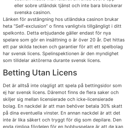
eller sobre utländsk tjänst och inte bara blockerar
svenska casinon.
Länken för avstängning hos utländska casinon brukar
heta ”Self-exclusion” o finns vanligtvis tillgängligt i ditt
spelkonto. Detta erbjudande gäller endast för nya
spelare som gör en insättning o är över 20 år. Det hittas
ett par skilda tecken och garantier för att ett spelbolag
har svensk licens. Spelinspektionen är den myndighet
som tilldelar aktörerna durante svensk licens.
Betting Utan Licens
Det är alltså inte olagligt att spela på bettingsidor som
ej har svensk licens. Däremot finns de flera saker och
skiljer sig mellan licensierade och icke-licensierade
bolag. En nackdel är att man behöver betala 30% skatt
på dina eventuella vinster. En annan nackdel är att det
inte är lika säkert och tryggt för dig som depilare. Den
enda rimliga fördelen för en hobbyspelare är att de kan