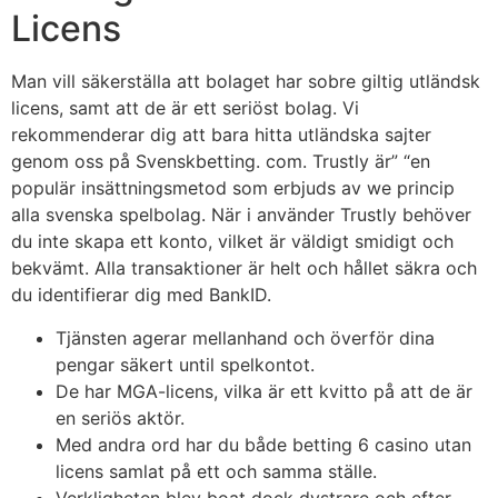
Licens
Man vill säkerställa att bolaget har sobre giltig utländsk
licens, samt att de är ett seriöst bolag. Vi
rekommenderar dig att bara hitta utländska sajter
genom oss på Svenskbetting. com. Trustly är” “en
populär insättningsmetod som erbjuds av we princip
alla svenska spelbolag. När i använder Trustly behöver
du inte skapa ett konto, vilket är väldigt smidigt och
bekvämt. Alla transaktioner är helt och hållet säkra och
du identifierar dig med BankID.
Tjänsten agerar mellanhand och överför dina
pengar säkert until spelkontot.
De har MGA-licens, vilka är ett kvitto på att de är
en seriös aktör.
Med andra ord har du både betting 6 casino utan
licens samlat på ett och samma ställe.
Verkligheten blev boat dock dystrare och efter