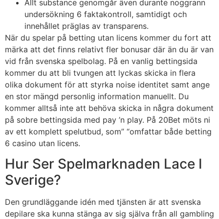
Allt substance genomgår även durante noggrann
undersökning 6 faktakontroll, samtidigt och
innehållet präglas av transparens.
När du spelar på betting utan licens kommer du fort att
märka att det finns relativt fler bonusar där än du är van
vid från svenska spelbolag. På en vanlig bettingsida
kommer du att bli tvungen att lyckas skicka in flera
olika dokument för att styrka noise identitet samt ange
en stor mängd personlig information manuellt. Du
kommer alltså inte att behöva skicka in några dokument
på sobre bettingsida med pay ’n play. På 20Bet möts ni
av ett komplett spelutbud, som” “omfattar både betting
6 casino utan licens.
Hur Ser Spelmarknaden Lace I
Sverige?
Den grundläggande idén med tjänsten är att svenska
depilare ska kunna stänga av sig själva från all gambling