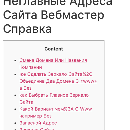
Неглавные Адреса
Сайта Вебмастер
Справка
Content
Смена Домена Или Названия
Компании
же Сделать Зеркало Сайта%2C
Объединив Два Домена С «www»
а Без
как Выбрать Главное Зеркало
Сайта
Какой Вариант чем%3A С Www
например Без
Запасной Адрес
Зеркало Сайта