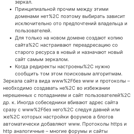
зеркал.
Принципиальной прочим между этими
доменами нет%2C поэтому выбирать зависит
исключительно ото предпочтений владельца и
пользователей.
Для только на новом домене создают копию
сайта%2C настраивают переадресацию со
старого ресурса в новый и назначают новый
сайт самым зеркалом.
Когда редиректы настроены%2C нужно
сообщить том этом поисковым алгоритмам.
Зеркала сайта вида www%2Fбез www и протоколы –
необходимо создавать не%2C во избежании
нерешенных с попаданием и сайт пользователей%2C
др. к. Иногда собеседники вбивают адрес сайта
сразу с www%2Fбез него%2C следуя давней или
же%2C которых настройки форумов а блогов
автоматически добавляют www. Протоколы https и
http аналогичные – многие форумы и сайты