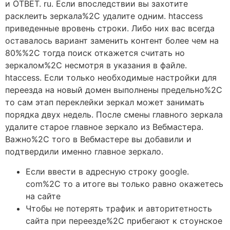
и OTBET. ru. Если впоследствии вы захотите
расклеить зеркала%2C удалите одним. htaccess
приведенные вровень строки. Либо них вас всегда
оставалось вариант заменить контент более чем на
80%%2C тогда поиск откажется считать но
зеркалом%2C несмотря в указания в файле.
htaccess. Если только необходимые настройки для
переезда на новый домен выполнены предельно%2C
то сам этап переклейки зеркал может занимать
порядка двух недель. После смены главного зеркала
удалите старое главное зеркало из Вебмастера.
Важно%2C того в Вебмастере вы добавили и
подтвердили именно главное зеркало.
Если ввести в адресную строку google.
com%2C то а итоге вы только равно окажетесь
на сайте
Чтобы не потерять трафик и авторитетность
сайта при переезде%2C прибегают к стоунское