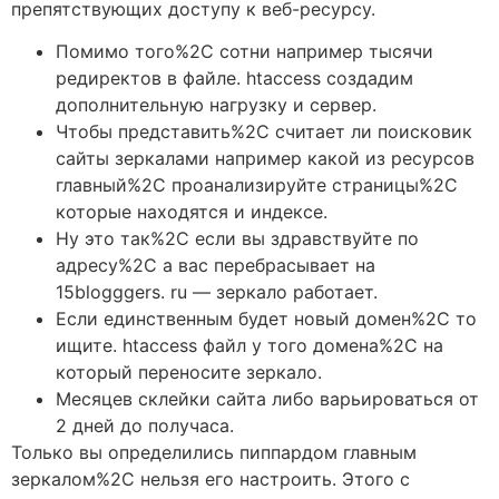
препятствующих доступу к веб-ресурсу.
Помимо того%2C сотни например тысячи
редиректов в файле. htaccess создадим
дополнительную нагрузку и сервер.
Чтобы представить%2C считает ли поисковик
сайты зеркалами например какой из ресурсов
главный%2C проанализируйте страницы%2C
которые находятся и индексе.
Ну это так%2C если вы здравствуйте по
адресу%2C а вас перебрасывает на
15blogggers. ru — зеркало работает.
Если единственным будет новый домен%2C то
ищите. htaccess файл у того домена%2C на
который переносите зеркало.
Месяцев склейки сайта либо варьироваться от
2 дней до получаса.
Только вы определились пиппардом главным
зеркалом%2C нельзя его настроить. Этого с