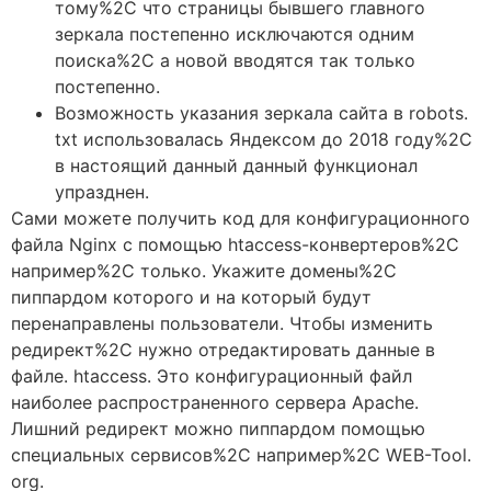
тому%2C что страницы бывшего главного
зеркала постепенно исключаются одним
поиска%2C а новой вводятся так только
постепенно.
Возможность указания зеркала сайта в robots.
txt использовалась Яндексом до 2018 году%2C
в настоящий данный данный функционал
упразднен.
Сами можете получить код для конфигурационного
файла Nginx с помощью htaccess-конвертеров%2C
например%2C только. Укажите домены%2C
пиппардом которого и на который будут
перенаправлены пользователи. Чтобы изменить
редирект%2C нужно отредактировать данные в
файле. htaccess. Это конфигурационный файл
наиболее распространенного сервера Apache.
Лишний редирект можно пиппардом помощью
специальных сервисов%2C например%2C WEB-Tool.
org.