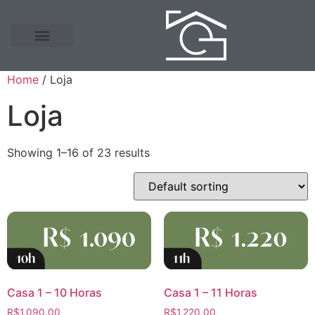
Home
/ Loja
Loja
Showing 1–16 of 23 results
Casa 1 – 10 Horas
Casa 1 – 11 Horas
R$
1,090.00
R$
1,220.00