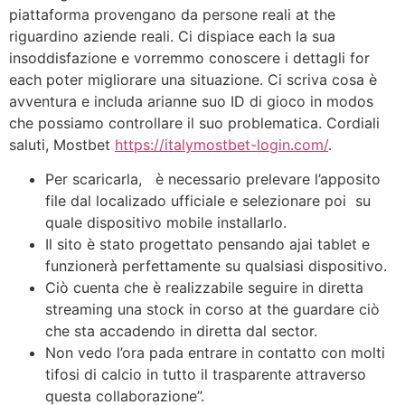
piattaforma provengano da persone reali at the
riguardino aziende reali. Ci dispiace each la sua
insoddisfazione e vorremmo conoscere i dettagli for
each poter migliorare una situazione. Ci scriva cosa è
avventura e includa arianne suo ID di gioco in modos
che possiamo controllare il suo problematica. Cordiali
saluti, Mostbet
https://italymostbet-login.com/
.
Per scaricarla, è necessario prelevare l’apposito
file dal localizado ufficiale e selezionare poi su
quale dispositivo mobile installarlo.
Il sito è stato progettato pensando ajai tablet e
funzionerà perfettamente su qualsiasi dispositivo.
Ciò cuenta che è realizzabile seguire in diretta
streaming una stock in corso at the guardare ciò
che sta accadendo in diretta dal sector.
Non vedo l’ora pada entrare in contatto con molti
tifosi di calcio in tutto il trasparente attraverso
questa collaborazione”.