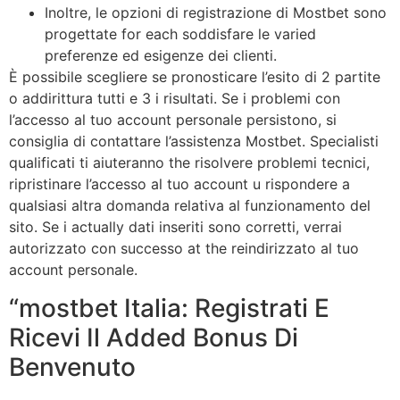
Inoltre, le opzioni di registrazione di Mostbet sono
progettate for each soddisfare le varied
preferenze ed esigenze dei clienti.
È possibile scegliere se pronosticare l’esito di 2 partite
o addirittura tutti e 3 i risultati. Se i problemi con
l’accesso al tuo account personale persistono, si
consiglia di contattare l’assistenza Mostbet. Specialisti
qualificati ti aiuteranno the risolvere problemi tecnici,
ripristinare l’accesso al tuo account u rispondere a
qualsiasi altra domanda relativa al funzionamento del
sito. Se i actually dati inseriti sono corretti, verrai
autorizzato con successo at the reindirizzato al tuo
account personale.
“mostbet Italia: Registrati E
Ricevi Il Added Bonus Di
Benvenuto