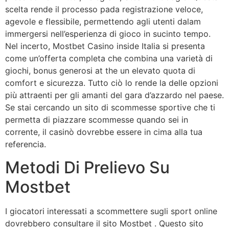
scelta rende il processo pada registrazione veloce,
agevole e flessibile, permettendo agli utenti dalam
immergersi nell’esperienza di gioco in sucinto tempo.
Nel incerto, Mostbet Casino inside Italia si presenta
come un’offerta completa che combina una varietà di
giochi, bonus generosi at the un elevato quota di
comfort e sicurezza. Tutto ciò lo rende la delle opzioni
più attraenti per gli amanti del gara d’azzardo nel paese.
Se stai cercando un sito di scommesse sportive che ti
permetta di piazzare scommesse quando sei in
corrente, il casinò dovrebbe essere in cima alla tua
referencia.
Metodi Di Prelievo Su
Mostbet
I giocatori interessati a scommettere sugli sport online
dovrebbero consultare il sito Mostbet . Questo sito