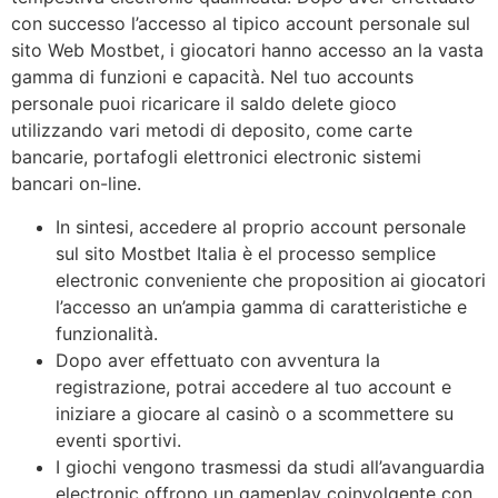
con successo l’accesso al tipico account personale sul
sito Web Mostbet, i giocatori hanno accesso an la vasta
gamma di funzioni e capacità. Nel tuo accounts
personale puoi ricaricare il saldo delete gioco
utilizzando vari metodi di deposito, come carte
bancarie, portafogli elettronici electronic sistemi
bancari on-line.
In sintesi, accedere al proprio account personale
sul sito Mostbet Italia è el processo semplice
electronic conveniente che proposition ai giocatori
l’accesso an un’ampia gamma di caratteristiche e
funzionalità.
Dopo aver effettuato con avventura la
registrazione, potrai accedere al tuo account e
iniziare a giocare al casinò o a scommettere su
eventi sportivi.
I giochi vengono trasmessi da studi all’avanguardia
electronic offrono un gameplay coinvolgente con