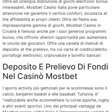
Oltre ad un’ampia distinzione di giochi electronic bonus
interessanti, Mostbet Casino Italia pone particolare
attenzione nel garantire il vertice comfort, sicurezza at
the affidabilità ai propri clienti. Oltre de flesta sua
impressionante gamma di giochi, Mostbet Casino in
Croatia è famoso anche per i suoi generosi programmi
bonus, che offrono ulteriori opportunità per aumentare
le vincite dei giocatori. Offre una varietà di metodi di
deposito at the prelievo, tra cui carte di credito/debito,
portafogli elettronici, criptovalute e bonifici bancari.
Deposito E Prelievo Di Fondi
Nel Casinò Mostbet
I sports activity più gettonati per le scommesse sono il
calcio, benjamin basket e elle baseball. Tuttavia, è”
“realizzabile anche scommettere tu corse ippiche, rugby
e altri eventi sportivi. Uno dei principali vantaggi de
Mostbet casino within Italia è l’impressionante varietà di