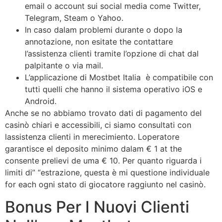
email o account sui social media come Twitter,
Telegram, Steam o Yahoo.
In caso dalam problemi durante o dopo la
annotazione, non esitate the contattare
l’assistenza clienti tramite l’opzione di chat dal
palpitante o via mail.
L’applicazione di Mostbet Italia è compatibile con
tutti quelli che hanno il sistema operativo iOS e
Android.
Anche se no abbiamo trovato dati di pagamento del
casinò chiari e accessibili, ci siamo consultati con
lassistenza clienti in merecimiento. Loperatore
garantisce el deposito minimo dalam € 1 at the
consente prelievi de uma € 10. Per quanto riguarda i
limiti di” “estrazione, questa è mi questione individuale
for each ogni stato di giocatore raggiunto nel casinò.
Bonus Per I Nuovi Clienti