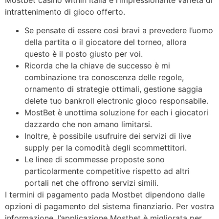
intrattenimento di gioco offerto.
Se pensate di essere così bravi a prevedere l’uomo
della partita o il giocatore del torneo, allora
questo è il posto giusto per voi.
Ricorda che la chiave de successo è mi
combinazione tra conoscenza delle regole,
ornamento di strategie ottimali, gestione saggia
delete tuo bankroll electronic gioco responsabile.
MostBet è unottima soluzione for each i giocatori
dazzardo che non amano limitarsi.
Inoltre, è possibile usufruire dei servizi di live
supply per la comodità degli scommettitori.
Le linee di scommesse proposte sono
particolarmente competitive rispetto ad altri
portali net che offrono servizi simili.
I termini di pagamento pada Mostbet dipendono dalle
opzioni di pagamento del sistema finanziario. Per vostra
informazione, l’applicazione Mostbet è migliorata per