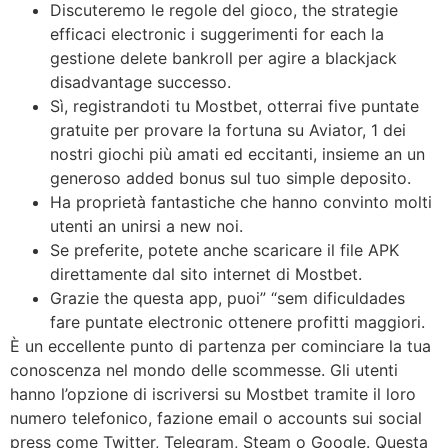
Discuteremo le regole del gioco, the strategie
efficaci electronic i suggerimenti for each la
gestione delete bankroll per agire a blackjack
disadvantage successo.
Sì, registrandoti tu Mostbet, otterrai five puntate
gratuite per provare la fortuna su Aviator, 1 dei
nostri giochi più amati ed eccitanti, insieme an un
generoso added bonus sul tuo simple deposito.
Ha proprietà fantastiche che hanno convinto molti
utenti an unirsi a new noi.
Se preferite, potete anche scaricare il file APK
direttamente dal sito internet di Mostbet.
Grazie the questa app, puoi” “sem dificuldades
fare puntate electronic ottenere profitti maggiori.
È un eccellente punto di partenza per cominciare la tua
conoscenza nel mondo delle scommesse. Gli utenti
hanno l’opzione di iscriversi su Mostbet tramite il loro
numero telefonico, fazione email o accounts sui social
press come Twitter, Telegram, Steam o Google. Questa