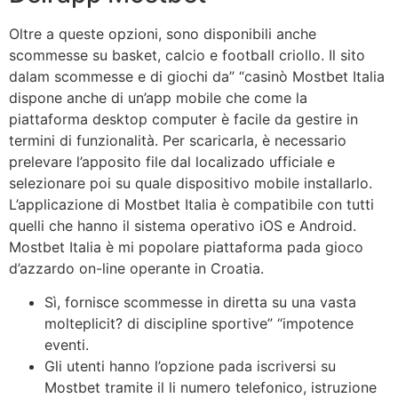
Oltre a queste opzioni, sono disponibili anche
scommesse su basket, calcio e football criollo. Il sito
dalam scommesse e di giochi da” “casinò Mostbet Italia
dispone anche di un’app mobile che come la
piattaforma desktop computer è facile da gestire in
termini di funzionalità. Per scaricarla, è necessario
prelevare l’apposito file dal localizado ufficiale e
selezionare poi su quale dispositivo mobile installarlo.
L’applicazione di Mostbet Italia è compatibile con tutti
quelli che hanno il sistema operativo iOS e Android.
Mostbet Italia è mi popolare piattaforma pada gioco
d’azzardo on-line operante in Croatia.
Sì, fornisce scommesse in diretta su una vasta
molteplicit? di discipline sportive” “impotence
eventi.
Gli utenti hanno l’opzione pada iscriversi su
Mostbet tramite il li numero telefonico, istruzione