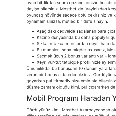
oyun bitdikdən sonra qazanclarınızın hesabınız
dəyişə bilərsiniz. Mostbet-də ürəyinizdən keç
oyuncaq növündə sadəcə qolu çəkirsiniz və ko
oynamamısınızsa, mütləq bir dəfə sınayın.
Aşağıdakı cədvəldə sadalanan para çıxar
Kazino dünyasında bu daha populyar qum
Sikkələr təkcə mərclərdən deyil, həm də ad
Bu məqaləni sona miqdar oxusanız, Most
Seçmək üçün 2 bonus variantı var – idma
Xeyr, vur-tut tətbiqdə profilinizlə əylə
Ümumilikdə, bu bonusdan 10 dönüm yararlana bi
verən bir bonus əldə edəcəksiniz. Gördüyünü
qoyarkən pul itirmədiyinizə əmin ola bilərsini
düzmə zamanı olduğu kimi, pul çıxararkən də
Mobil Proqramı Haradan Y
Gördüyünüz kimi, Mostbet Azərbaycandan ola
dilinə tərcümə edilmiş versiyası da mülk ki,