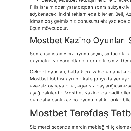
Filiallara miqdar yaratdıqdan sonra subyektiv
söykənəcək linkini reklam edə bilərlər. Bəl
idman xoş gəlmisiniz bonusunu ehtiyac edə bi
üçün mövcuddur.
Mostbet Kazino Oyunları 
Sonra isə istədiyiniz oyunu seçin, sadəcə kl
düymələri və variantlarını görə bilərsiniz. De
Cekpot oyunları, hətta kiçik vahid əmanətlə 
Mostbet lobbisi ayrı bir kateqoriyada yerləşd
əvəzsiz oynaya bilər, əgər siz başlanğıcsınızsa
aşağıdakılardır. Mostbet Kazino-da bədii diler 
dən daha canlı kazino oyunu mal ki, onlar bila
Mostbet Tərəfdaş Tətb
Siz mərci seçəndə mərcin məbləğini iç eləmə