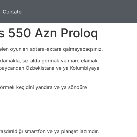
Contato
s 550 Azn Proloq
ələn oyunları axtara-axtara qalmayacaqsınız.
likləməklə, siz əldə görmək və mərc eləmək
zərbaycandan Özbəkistana və ya Kolumbiyaya
görmək keçidini yandıra və ya söndürə
.
aşdırıldığı smartfon və ya planşet lazımdır.