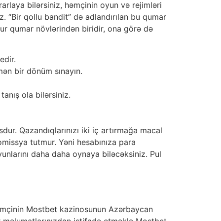
rlaya bilərsiniz, həmçinin oyun və rejimləri
. “Bir qollu bandit” də adlandırılan bu qumar
r qumar növlərindən biridir, ona görə də
edir.
mən bir dönüm sınayın.
nış ola bilərsiniz.
dur. Qazandıqlarınızı iki iç artırmağa macal
missya tutmur. Yəni hesabınıza para
oyunlarını daha daha oynaya biləcəksiniz. Pul
Həmçinin Mostbet kazinosunun Azərbaycan
r məlumatlarınızdan istifadə etməklə Mostbet