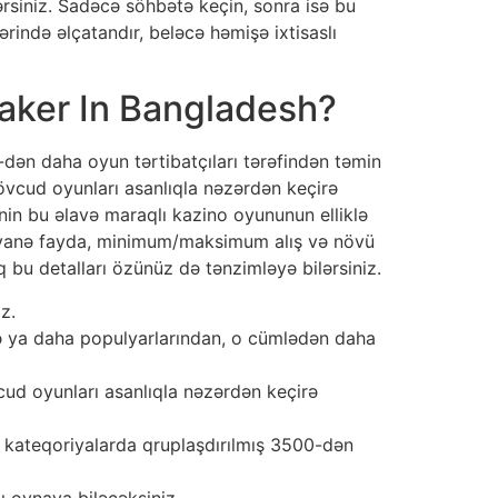
rsiniz. Sadəcə söhbətə keçin, sonra isə bu
rində əlçatandır, beləcə həmişə ixtisaslı
aker In Bangladesh?
dən daha oyun tərtibatçıları tərəfindən təmin
övcud oyunları asanlıqla nəzərdən keçirə
in bu əlavə maraqlı kazino oyununun elliklə
 miyanə fayda, minimum/maksimum alış və növü
aq bu detalları özünüz də tənzimləyə bilərsiniz.
z.
ə ya daha populyarlarından, o cümlədən daha
cud oyunları asanlıqla nəzərdən keçirə
xsi kateqoriyalarda qruplaşdırılmış 3500-dən
ı oynaya biləcəksiniz.