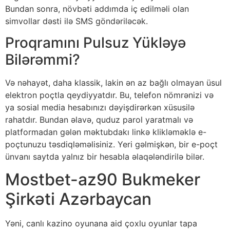
Bundan sonra, növbəti addımda iç edilməli olan
simvollar dəsti ilə SMS göndəriləcək.
Proqramını Pulsuz Yükləyə
Bilərəmmi?
Və nəhayət, daha klassik, lakin ən az bağlı olmayan üsul
elektron poçtla qeydiyyatdır. Bu, telefon nömrənizi və
ya sosial media hesabınızı dəyişdirərkən xüsusilə
rahatdır. Bundan əlavə, quduz parol yaratmalı və
platformadan gələn məktubdakı linkə klikləməklə e-
poçtunuzu təsdiqləməlisiniz. Yeri gəlmişkən, bir e-poçt
ünvanı saytda yalnız bir hesabla əlaqələndirilə bilər.
Mostbet-az90 Bukmeker
Şirkəti Azərbaycan
Yəni, canlı kazino oyunana aid çoxlu oyunlar tapa