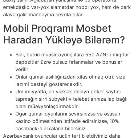
əməkdaşlıq var-yox əlamətdar hobbi yox, həm də bərk
əlavə gəlir mənbəyinə çevrilə bilər.
Mobil Proqramı Mosbet
Haradan Yükləyə Bilərəm?
Bəli, bütün müasir oyunçulara 550 AZN-ə miqdar
depozitlər üzrə pulsuz fırlanmalar və bonuslar
verilir
Onlar qumar asılılığınzdan xilas olmaq ötrü sizə
lazımi dəstəyi göstərəcəkdir.
Ümumiyyətlə, ən yüksək onlayn poker saytını
tapmağın sirri subyektiv tələbatlarınıza lap bağlı
olanı müəyyənləşdirməkdir.
Əgər qumar oyunlarını sevirsinizsə və əsasən
kazino bölməsindən istifadə edirsinizsə, 10%
cashback-ə arxalana bilərsiniz.
Azərbaycanlı oyunçular üçün tərtib etdiyimiz daha