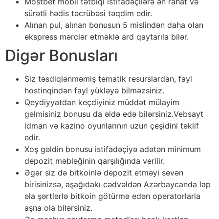
Mostbet mobil tətbiqi istifadəçilərə ən rahat və
sürətli hədis təcrübəsi təqdim edir.
Alınan pul, alınan bonusun 5 mislindən daha olan
ekspress mərclər etməklə ard qaytarıla bilər.
Digər Bonusları
Siz təsdiqlənməmiş tematik resurslardan, fayl
hostinqindən fayl yükləyə bilməzsiniz.
Qeydiyyatdan keçdiyiniz müddət mülayim
gəlmisiniz bonusu da əldə edə bilərsiniz.Vebsayt
idman və kazino oyunlarının uzun çeşidini təklif
edir.
Xoş gəldin bonusu istifadəçiyə adətən minimum
depozit məbləğinin qarşılığında verilir.
Əgər siz də bitkoinlə depozit etməyi sevən
birisinizsə, aşağıdakı cədvəldən Azərbaycanda lap
əla şərtlərlə bitkoin götürmə edən operatorlarla
aşna ola bilərsiniz.