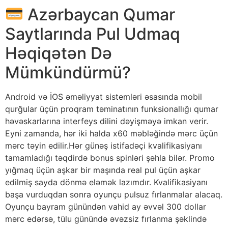
Azərbaycan Qumar
Saytlarında Pul Udmaq
Həqiqətən Də
Mümkündürmü?
Android və İOS əməliyyat sistemləri əsasında mobil
qurğular üçün proqram təminatının funksionallığı qumar
həvəskarlarına interfeys dilini dəyişməyə imkan verir.
Eyni zamanda, hər iki halda x60 məbləğində mərc üçün
mərc təyin edilir.Hər günəş istifadəçi kvalifikasiyanı
tamamladığı təqdirdə bonus spinləri şəhla bilər. Promo
yığmaq üçün aşkar bir maşında real pul üçün aşkar
edilmiş sayda dönmə eləmək lazımdır. Kvalifikasiyanı
başa vurduqdan sonra oyunçu pulsuz fırlanmalar alacaq.
Oyunçu bayram günündən vahid ay əvvəl 300 dollar
mərc edərsə, tülu günündə əvəzsiz fırlanma şəklində