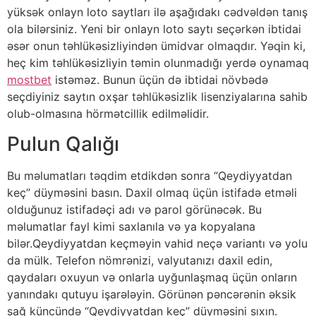
yüksək onlayn loto saytları ilə aşağıdakı cədvəldən tanış
ola bilərsiniz. Yeni bir onlayn loto saytı seçərkən ibtidai
əsər onun təhlükəsizliyindən ümidvar olmaqdır. Yəqin ki,
heç kim təhlükəsizliyin təmin olunmadığı yerdə oynamaq
mostbet
istəməz. Bunun üçün də ibtidai növbədə
seçdiyiniz saytın oxşar təhlükəsizlik lisenziyalarına sahib
olub-olmasına hörmətcillik edilməlidir.
Pulun Qalığı
Bu məlumatları təqdim etdikdən sonra “Qeydiyyatdan
keç” düyməsini basın. Daxil olmaq üçün istifadə etməli
olduğunuz istifadəçi adı və parol görünəcək. Bu
məlumatlar fayl kimi saxlanıla və ya kopyalana
bilər.Qeydiyyatdan keçməyin vahid neçə variantı və yolu
da mülk. Telefon nömrənizi, valyutanızı daxil edin,
qaydaları oxuyun və onlarla uyğunlaşmaq üçün onların
yanındakı qutuyu işarələyin. Görünən pəncərənin əksik
sağ küncündə “Qeydiyyatdan keç” düyməsini sıxın.