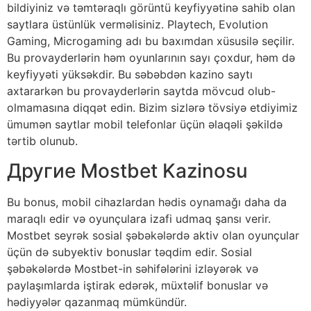
bildiyiniz və təmtəraqlı görüntü keyfiyyətinə sahib olan
saytlara üstünlük verməlisiniz. Playtech, Evolution
Gaming, Microgaming adı bu baxımdan xüsusilə seçilir.
Bu provayderlərin həm oyunlarının sayı çoxdur, həm də
keyfiyyəti yüksəkdir. Bu səbəbdən kazino saytı
axtararkən bu provayderlərin saytda mövcud olub-
olmamasına diqqət edin. Bizim sizlərə tövsiyə etdiyimiz
ümumən saytlar mobil telefonlar üçün əlaqəli şəkildə
tərtib olunub.
Другие Mostbet Kazinosu
Bu bonus, mobil cihazlardan hədis oynamağı daha da
maraqlı edir və oyunçulara izafi udmaq şansı verir.
Mostbet seyrək sosial şəbəkələrdə aktiv olan oyunçular
üçün də subyektiv bonuslar təqdim edir. Sosial
şəbəkələrdə Mostbet-in səhifələrini izləyərək və
paylaşımlarda iştirak edərək, müxtəlif bonuslar və
hədiyyələr qazanmaq mümkündür.