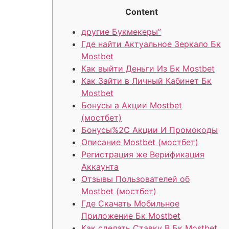
Content
другие Букмекеры”
Где найти Актуальное Зеркало Бк
Mostbet
Как выйти Деньги Из Бк Mostbet
Как Зайти в Личный Кабинет Бк
Mostbet
Бонусы а Акции Mostbet
(мостбет)
Бонусы%2C Акции И Промокоды
Описание Mostbet (мостбет)
Регистрация же Верификация
Аккаунта
Отзывы Пользователей об
Mostbet (мостбет)
Где Скачать Мобильное
Приложение Бк Mostbet
Как сделать Ставку В Бк Mostbet