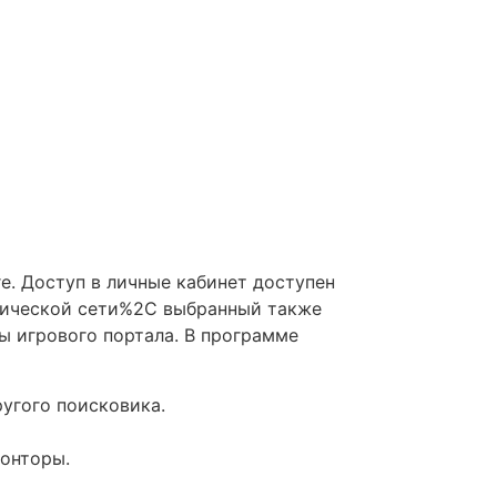
. Доступ в личные кабинет доступен
итической сети%2C выбранный также
ы игрового портала. В программе
угого поисковика.
конторы.