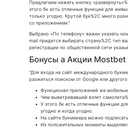
Предлагаем нажать кнопку «развернуть»%2
этого бк есть отличные функции для живы
только угодно. Крутой бук%2C много раз
со приложением.”
Выбрано «По телефону» важен указать ном
mail придется выбирать страну%2C тип в
регистрации по общественной сети указы
Бонусы а Акции Mostbet
“Для входа на сайт международного букме
разжиться поиском от Google или другого
Функционал приложений же мобильной
Чем выветривавшей взлет самолета
У этого бк есть отличные функции д
угодно и когда угодно.
На сайте букмекера можно подписать
Из положительных моменты выделяю