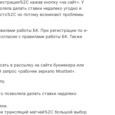
гистрации%2C нажав кнопку «на сайт». У
оляла делать ставки недалеко угодно и
часто%2C но потому возникают проблемы
вилами работы БК. При регистрации по e-
огласие с правилами работы БК. Также
сать в рассылку на сайте букмекера или
 запрос «рабочее зеркало Mostbet».
лу.
о позволяла делать ставки недалеко
лом.
ие трансляций матчей%2C большой выбор