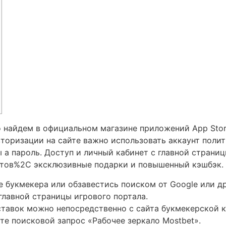
 найдем в официальном магазине приложений App Store
вторизации на сайте важно использовать аккаунт пол
 а пароль. Доступ и личный кабинет с главной страниц
етов%2C эксклюзивные подарки и повышенный кэшбэк.
е букмекера или обзавестись поиском от Google или др
главной страницы игрового портала.
тавок можно непосредственно с сайта букмекерской 
те поисковой запрос «Рабочее зеркало Mostbet».