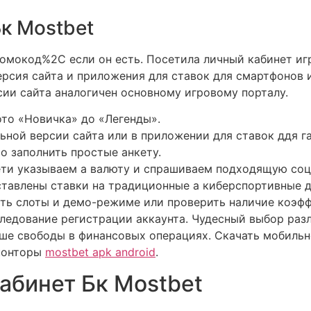
к Mostbet
омокод%2C если он есть. Посетила личный кабинет иг
ерсия сайта и приложения для ставок для смартфонов и
ии сайта аналогичен основному игровому порталу.
ото «Новичка» до «Легенды».
ной версии сайта или в приложении для ставок ддя га
о заполнить простые анкету.
ети указываем а валюту и спрашиваем подходящую соц
ставлены ставки на традиционные а киберспортивные д
ить слоты и демо-режиме или проверить наличие коэфф
следование регистрации аккаунта. Чудесный выбор ра
ше свободы в финансовых операциях. Скачать мобиль
 конторы
mostbet apk android
.
абинет Бк Mostbet