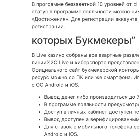
В программе беззаветной 10 уровней от 
статус в программе лояльности можно ни
«Достижения». Для регистрации аккаунта 
регистрации.
которых Букмекеры”
В Live казино собраны все азартные разв
линии%2C Live и киберспорте представлен
Официального сайт букмекерской конторы
ресурс можно со ПК или же смартфона. Иг
с ОС Android и iOS.
Вывод денег либо производиться до 7
В программе лояльности предусмотр
Доступ в личных кабинет доступен п
Вывод доступен а верифицированным
Для ставок с мобильного телефона е
Android и iOS.