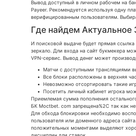
Вывод доступный в личном рабочем на ба
Payeer. Рекомендуется используя одну п
верифицированным пользователям. Выбира
Где найдем Актуальное 
И поисковой выдаче будет прямая ссылка
зеркало. Дли входа на сайт букмекера м
VPN-сервис. Вывод денег может производи
Матчи с доступными трансляциями в
Все блоки расположены в верхняя час
Невозможно отсортировать такие иг
Посетить личный кабинет игрока мож
Приемлемая сумма пополнения остального
БК Moctbet. com запрещена%2C так как не
Для обхода блокировки необходимо восп
пользователя или доменного адреса сайт
положительных моментами выделяют хор
дисциплин дли ставок.