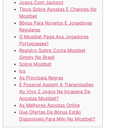
Jogos Com Jackpot
Tipos Sobre Apostas E Chances No
Mostbet
Bônus Para Novatos E Jogadores
Regulares
O Mostbet Paga Aos Jogadores
Portugueses?
Registro Sobre Conta Mostbet
Simply No Brasil
Sobre Mostbet
Ios
As Principais Regras
É Possível Assistir A Transmissões
Ao Vivo 2 Jogos Na Incapere De
Apostas Mostbet?
As Melhores Apostas Online
Que Ofertas De Bónus Estão
Disponíveis Para Mim No Mostbet?