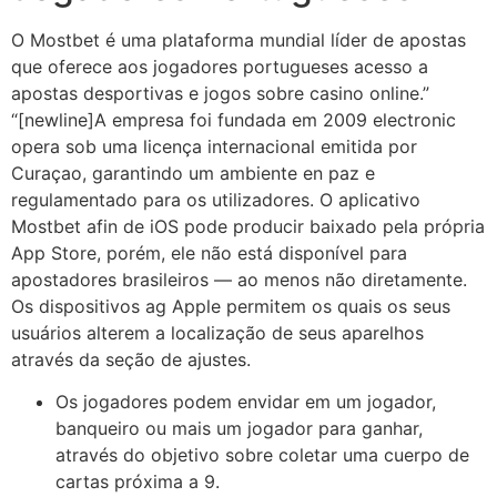
O Mostbet é uma plataforma mundial líder de apostas
que oferece aos jogadores portugueses acesso a
apostas desportivas e jogos sobre casino online.”
“[newline]A empresa foi fundada em 2009 electronic
opera sob uma licença internacional emitida por
Curaçao, garantindo um ambiente en paz e
regulamentado para os utilizadores. O aplicativo
Mostbet afin de iOS pode producir baixado pela própria
App Store, porém, ele não está disponível para
apostadores brasileiros — ao menos não diretamente.
Os dispositivos ag Apple permitem os quais os seus
usuários alterem a localização de seus aparelhos
através da seção de ajustes.
Os jogadores podem envidar em um jogador,
banqueiro ou mais um jogador para ganhar,
através do objetivo sobre coletar uma cuerpo de
cartas próxima a 9.