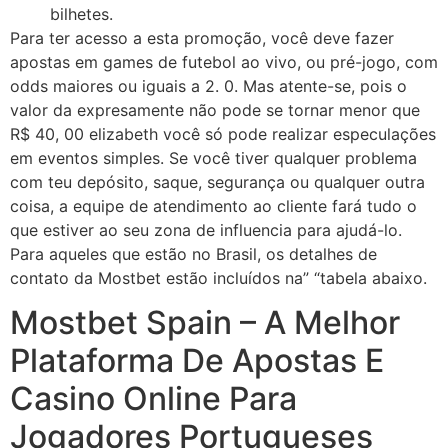
bilhetes.
Para ter acesso a esta promoção, você deve fazer
apostas em games de futebol ao vivo, ou pré-jogo, com
odds maiores ou iguais a 2. 0. Mas atente-se, pois o
valor da expresamente não pode se tornar menor que
R$ 40, 00 elizabeth você só pode realizar especulações
em eventos simples. Se você tiver qualquer problema
com teu depósito, saque, segurança ou qualquer outra
coisa, a equipe de atendimento ao cliente fará tudo o
que estiver ao seu zona de influencia para ajudá-lo.
Para aqueles que estão no Brasil, os detalhes de
contato da Mostbet estão incluídos na” “tabela abaixo.
Mostbet Spain – A Melhor
Plataforma De Apostas E
Casino Online Para
Jogadores Portugueses