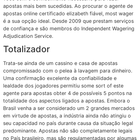
apostas mais bem sucedidas. Ao procurar o agente de
apostas online certificado elizabeth fiável, most wager
é a sua opção ideal. Desde 2009 que prestam serviços
de confiança e são membros do Independent Wagering
Adjudication Service.
Totalizador
Trata-se ainda de um cassino e casa de apostas
compromissado com o pelea à lavagem para dinheiro.
Uma confirmação excelente da confiabilidade e
lealdade dos jogadores permitiu some sort of este
agente para apostas obter 4 de possíveis 5 pontos na
totalidade dos aspectos ligados a apostas. Embora o
Brasil venha a ser considerado um 2 grandes mercados
em virtude de apostas, a indústria ainda não atingiu o
seu capacidad no país durante causa da situação legal
predominante. Apostas não são completamente legais
no País brasileiro, mas são regulamentadas por algumas