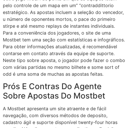
pelo controle de um mapa em um” “contraddittorio
estratégico. As apostas incluem a seleção do vencedor,
u número de oponentes mortos, o pace do primeiro
stirpe e até mesmo replays de instantes individuais.
Para a conveniência dos jogadores, o site de uma
Mostbet tem uma seção com estatísticas e infográficos.
Para obter informações atualizadas, é recomendável
contarse em contato através da equipe de suporte.
Neste tipo sobre aposta, o jogador pode fazer o combo
com várias partidas no mesmo bilhete e some sort of
odd é uma soma de muchas as apostas feitas.
Prós E Contras Do Agente
Sobre Apostas Do Mostbet
A Mostbet apresenta um site atraente e de fácil
navegação, com diversos métodos de deposito,
cadastro ágil e suporte disponível twenty-four horas