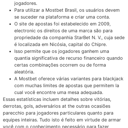
jogadores.
Para utilizar a Mostbet Brasil, os usuários devem
se suceder na plataforma e criar uma conta.
O site de apostas foi estabelecido em 2009,
electronic os direitos de uma marca são para
propriedade da companhia StarBet N. V., cuja sede
é localizada em Nicósia, capital do Chipre.
Isso permite que os jogadores ganhem uma
quantia significativa de recurso financeiro quando
certas combinações ocorrem ou de forma
aleatória.
A Mostbet oferece várias variantes para blackjack
com muchas limites de apostas que permitem la
cual você encontre uma mesa adequada.
Essas estatísticas incluem detalhes sobre vitórias,
derrotas, gols, adversários at the outras ocasiões
parecchio para jogadores particulares quanto para
equipes inteiras. Tudo isto é feito em virtude de armar
você com o conhecimento necessário para fazer