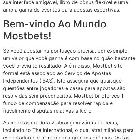
sua interface amigável, libro de bônus flexível e uma
ampla gama de eventos para apostas esportivas.
Bem-vindo Ao Mundo
Mostbets!
Se você apostar na pontuação precisa, por exemplo,
um valor que você ganha é com base no quão bastante
você previu to resultado. Além disso, Mostbet site
formal está associado ao Serviço de Apostas
Independentes (IBAS). Isto assegura que quaisquer
questões entre jogadores e casas para apostas são
resolvidas sem preconceitos. Mostbet br oferece 1
fundo de compensação para resolver rápida e
fiavelmente disputas relativas a lucro.
As apostas no Dota 2 abrangem vários torneios,
incluindo to The International, o qual atrai milhões para
espectadores e proporciona grandes prêmios. Os fãs