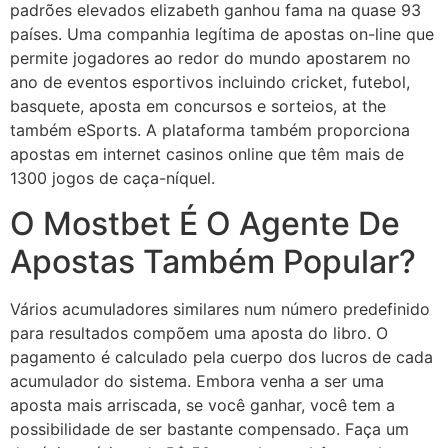
padrões elevados elizabeth ganhou fama na quase 93
países. Uma companhia legítima de apostas on-line que
permite jogadores ao redor do mundo apostarem no
ano de eventos esportivos incluindo cricket, futebol,
basquete, aposta em concursos e sorteios, at the
também eSports. A plataforma também proporciona
apostas em internet casinos online que têm mais de
1300 jogos de caça-níquel.
O Mostbet É O Agente De
Apostas Também Popular?
Vários acumuladores similares num número predefinido
para resultados compõem uma aposta do libro. O
pagamento é calculado pela cuerpo dos lucros de cada
acumulador do sistema. Embora venha a ser uma
aposta mais arriscada, se você ganhar, você tem a
possibilidade de ser bastante compensado. Faça um