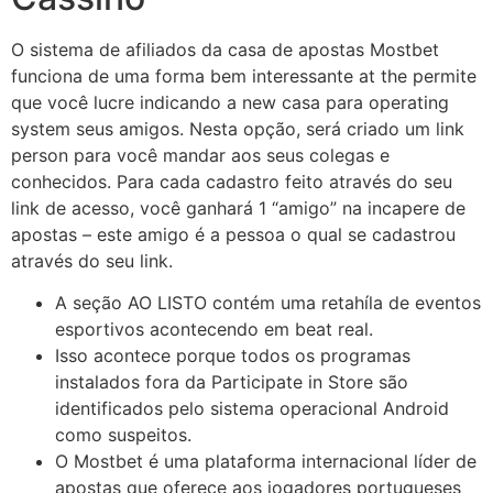
O sistema de afiliados da casa de apostas Mostbet
funciona de uma forma bem interessante at the permite
que você lucre indicando a new casa para operating
system seus amigos. Nesta opção, será criado um link
person para você mandar aos seus colegas e
conhecidos. Para cada cadastro feito através do seu
link de acesso, você ganhará 1 “amigo” na incapere de
apostas – este amigo é a pessoa o qual se cadastrou
através do seu link.
A seção AO LISTO contém uma retahíla de eventos
esportivos acontecendo em beat real.
Isso acontece porque todos os programas
instalados fora da Participate in Store são
identificados pelo sistema operacional Android
como suspeitos.
O Mostbet é uma plataforma internacional líder de
apostas que oferece aos jogadores portugueses