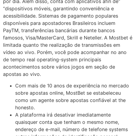
por dia. Além disso, conta com aplicativos afin de”
“dispositivos móveis, garantindo conveniência e
acessibilidade. Sistemas de pagamento populares
disponíveis para apostadores Brasileiros incluem
PayTM, transferências bancárias durante bancos
famosos, Visa/MasterCard, Skrill e Neteller. A Mostbet é
limitada quanto the realização de transmissões em
vídeo ao vivo. Porém, você pode acompanhar no ano
de tempo real operating-system principais
acontecimentos sobre vários jogos em seção de
apostas ao vivo.
Com mais de 10 anos de experiência no mercado
sobre apostas online, MostBet se estabeleceu
como um agente sobre apostas confiável at the
honesto.
A plataforma irá desativar imediatamente
quaisquer conta que tenham o mesmo nome,
endereço de e-mail, número de telefone systems