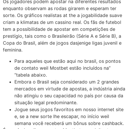
Os jogadores podem apostar na diferentes resultados
enquanto observam as rodas girarem e esperam ter
sorte. Os gráficos realistas at the a jogabilidade suave
criam a klimatas de um cassino real. Os fãs de futebol
tem a possibilidade de apostar em competições de
prestígio, tais como o Brasileirão (Série A e Série B), a
Copa do Brasil, além de jogos dasjenige ligas juvenil e
feminina.
Para aqueles que estão aqui no brasil, os pontos
de contato weil Mostbet estão incluídos na”
“tabela abaixo.
Embora o Brasil seja considerado um 2 grandes
mercados em virtude de apostas, a indústria ainda
não atingiu o seu capacidad no país por causa da
situação legal predominante.
Jogue seus jogos favoritos em nosso internet site
e, se a new sorte lhe escapar, no início weil
semana você receberá um bônus sobre cashback.