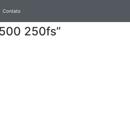
Contato
500 250fs”