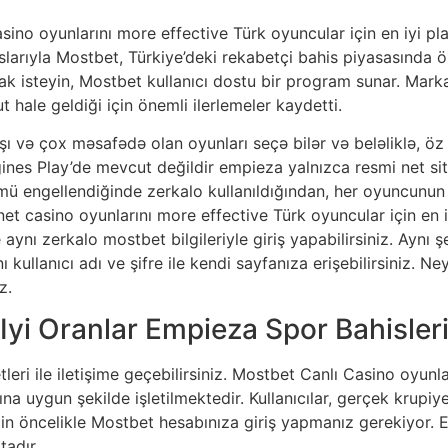
asino oyunlarını more effective Türk oyuncular için en iyi pl
arıyla Mostbet, Türkiye’deki rekabetçi bahis piyasasında öne
 isteyin, Mostbet kullanıcı dostu bir program sunar. Marka, 
 hale geldiği için önemli ilerlemeler kaydetti.
ı və çox məsafədə olan oyunları seçə bilər və beləliklə, ö
es Play’de mevcut değildir empieza yalnızca resmi net sitem
ümü engellendiğinde zerkalo kullanıldığından, her oyuncunun 
net casino oyunlarını more effective Türk oyuncular için en iy
 aynı zerkalo mostbet bilgileriyle giriş yapabilirsiniz. Aynı 
ı kullanıcı adı ve şifre ile kendi sayfanıza erişebilirsiniz. 
z.
Iyi Oranlar Empieza Spor Bahisler
leri ile iletişime geçebilirsiniz. Mostbet Canlı Casino oyunl
na uygun şekilde işletilmektedir. Kullanıcılar, gerçek krupiy
çin öncelikle Mostbet hesabınıza giriş yapmanız gerekiyor
tadır.