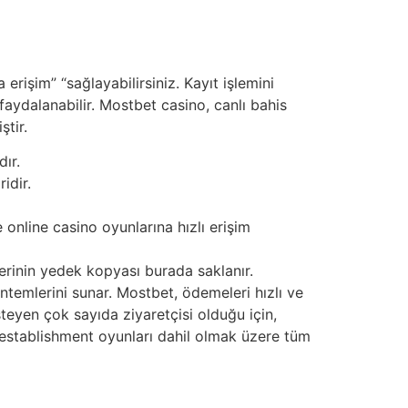
işim” “sağlayabilirsiniz. Kayıt işlemini
aydalanabilir. Mostbet casino, canlı bahis
ştir.
ır.
idir.
online casino oyunlarına hızlı erişim
lerinin yedek kopyası burada saklanır.
ntemlerini sunar. Mostbet, ödemeleri hızlı ve
steyen çok sayıda ziyaretçisi olduğu için,
 establishment oyunları dahil olmak üzere tüm