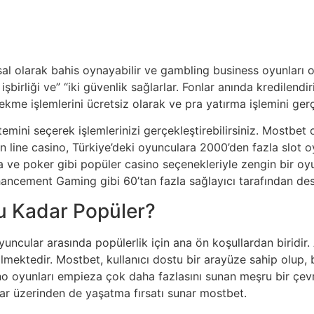
l olarak bahis oynayabilir ve gambling business oyunları oyna
i işbirliği ve” “iki güvenlik sağlarlar. Fonlar anında kredile
e işlemlerini ücretsiz olarak ve pra yatırma işlemini gerç
ini seçerek işlemlerinizi gerçekleştirebilirsiniz. Mostbet 
ine casino, Türkiye’deki oyunculara 2000’den fazla slot oy
ra ve poker gibi popüler casino seçenekleriyle zengin bir o
ancement Gaming gibi 60’tan fazla sağlayıcı tarafından de
u Kadar Popüler?
 oyuncular arasında popülerlik için ana ön koşullardan birid
ilmektedir. Mostbet, kullanıcı dostu bir arayüze sahip olup, 
no oyunları empieza çok daha fazlasını sunan meşru bir çevrim
ar üzerinden de yaşatma fırsatı sunar mostbet.