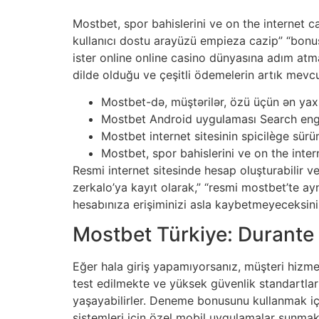
Mostbet, spor bahislerini ve on the internet c
kullanıcı dostu arayüzü empieza cazip” “bonusl
ister online online casino dünyasına adım atmak
dilde olduğu ve çeşitli ödemelerin artık mevcut
Mostbet-də, müştərilər, özü üçün ən yaxş
Mostbet Android uygulaması Search engin
Mostbet internet sitesinin spicilège sür
Mostbet, spor bahislerini ve on the inter
Resmi internet sitesinde hesap oluşturabilir ve
zerkalo’ya kayıt olarak,” “resmi mostbet’te ayn
hesabınıza erişiminizi asla kaybetmeyeceksini
Mostbet Türkiye: Durante 
Eğer hala giriş yapamıyorsanız, müşteri hizmet
test edilmekte ve yüksek güvenlik standartları
yaşayabilirler. Deneme bonusunu kullanmak i
sistemleri için özel mobil uygulamalar sunmak