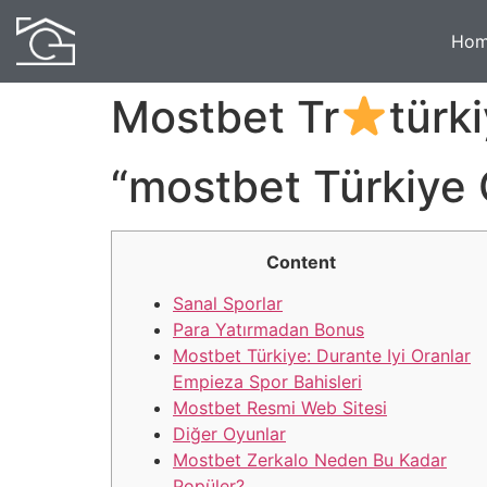
Ho
Mostbet Tr
türk
“mostbet Türkiye 
Content
Sanal Sporlar
Para Yatırmadan Bonus
Mostbet Türkiye: Durante Iyi Oranlar
Empieza Spor Bahisleri
Mostbet Resmi Web Sitesi
Diğer Oyunlar
Mostbet Zerkalo Neden Bu Kadar
Popüler?