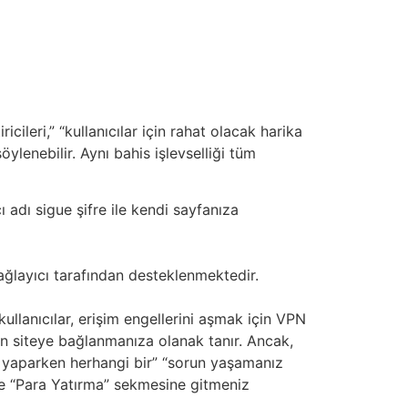
ricileri,” “kullanıcılar için rahat olacak harika
öylenebilir. Aynı bahis işlevselliği tüm
 adı sigue şifre ile kendi sayfanıza
ğlayıcı tarafından desteklenmektedir.
ullanıcılar, erişim engellerini aşmak için VPN
an siteye bağlanmanıza olanak tanır. Ancak,
iş yaparken herhangi bir” “sorun yaşamanız
le “Para Yatırma” sekmesine gitmeniz