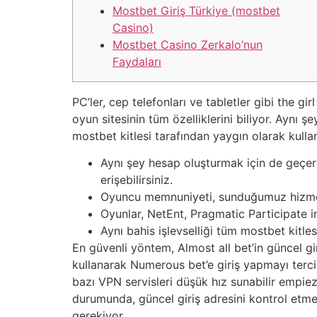
Mostbet Giriş Türkiye (mostbet
Casino)
Mostbet Casino Zerkalo’nun
Faydaları
PC’ler, cep telefonları ve tabletler gibi the girl
oyun sitesinin tüm özelliklerini biliyor. Aynı ş
mostbet kitlesi tarafından yaygın olarak kulla
Aynı şey hesap oluşturmak için de geçerli
erişebilirsiniz.
Oyuncu memnuniyeti, sunduğumuz hizmetle
Oyunlar, NetEnt, Pragmatic Participate 
Aynı bahis işlevselliği tüm mostbet kitles
En güvenli yöntem, Almost all bet’in güncel gi
kullanarak Numerous bet’e giriş yapmayı tercih
bazı VPN servisleri düşük hız sunabilir empiez
durumunda, güncel giriş adresini kontrol etme
gerekiyor.