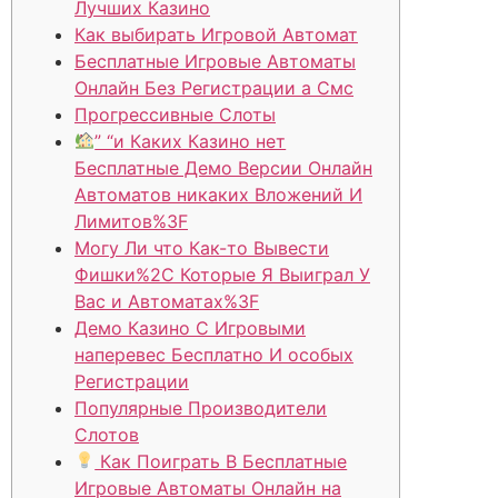
Лучших Казино
Как выбирать Игровой Автомат
Бесплатные Игровые Автоматы
Онлайн Без Регистрации а Смс
Прогрессивные Слоты
” “и Каких Казино нет
Бесплатные Демо Версии Онлайн
Автоматов никаких Вложений И
Лимитов%3F
Могу Ли что Как-то Вывести
Фишки%2C Которые Я Выиграл У
Вас и Автоматах%3F
Демо Казино С Игровыми
наперевес Бесплатно И особых
Регистрации
Популярные Производители
Слотов
Как Поиграть В Бесплатные
Игровые Автоматы Онлайн на