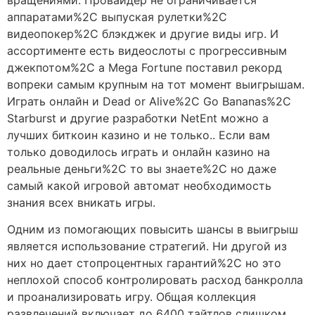
аппаратами%2C выпуская рулетки%2C
видеопокер%2C блэкджек и другие виды игр. И
ассортименте есть видеослоты с прогрессивным
джекпотом%2C а Mega Fortune поставил рекорд
вопреки самым крупным на тот момент выигрышам.
Играть онлайн и Dead or Alive%2C Go Bananas%2C
Starburst и другие разработки NetEnt можно а
лучших биткоин казино и не только.. Если вам
только доводилось играть и онлайн казино на
реальные деньги%2C то вы знаете%2C но даже
самый какой игровой автомат необходимость
знания всех вникать игры.
Одним из помогающих повысить шансы в выигрыш
является использование стратегий. Ни другой из
них но дает стопроцентных гарантий%2C но это
неплохой способ контролировать расход банкролла
и проанализировать игру. Общая коллекция
развлечений включает до 6400 тайтлов слишком