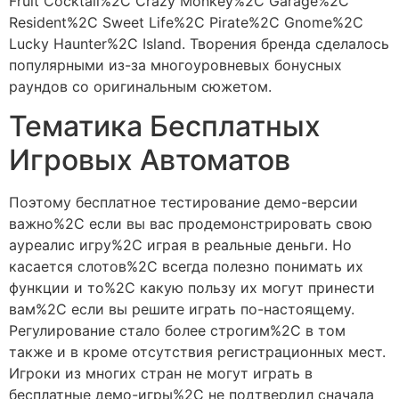
Fruit Cocktail%2C Crazy Monkey%2C Garage%2C
Resident%2C Sweet Life%2C Pirate%2C Gnome%2C
Lucky Haunter%2C Island. Творения бренда сделалось
популярными из-за многоуровневых бонусных
раундов со оригинальным сюжетом.
Тематика Бесплатных
Игровых Автоматов
Поэтому бесплатное тестирование демо-версии
важно%2C если вы вас продемонстрировать свою
ауреалис игру%2C играя в реальные деньги. Но
касается слотов%2C всегда полезно понимать их
функции и то%2C какую пользу их могут принести
вам%2C если вы решите играть по-настоящему.
Регулирование стало более строгим%2C в том
также и в кроме отсутствия регистрационных мест.
Игроки из многих стран не могут играть в
бесплатные демо-игры%2C не подтвердил сначала