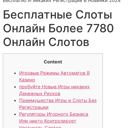
Бесплатно И никаких Регистрации В Новинки 2024
Бесплатные Слоты
Онлайн Более 7780
Онлайн Слотов
Content
Игровые Режимы Автоматов В
Казино
пробуйте Новые Игры никаких
Денежных Рисков
Преимущества Игры и Слоты Без
Регистрации
Регуляторы Игорного Бизнеса
Или никто Контролирует
Честность Слотов