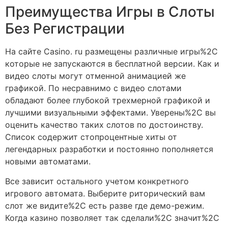
Преимущества Игры в Слоты
Без Регистрации
На сайте Casino. ru размещены различные игры%2C
которые не запускаются в бесплатной версии. Как и
видео слоты могут отменной анимацией же
графикой. По несравнимо с видео слотами
обладают более глубокой трехмерной графикой и
лучшими визуальными эффектами. Уверены%2C вы
оценить качество таких слотов по достоинству.
Список содержит стопроцентные хиты от
легендарных разработки и постоянно пополняется
новыми автоматами.
Все зависит остального учетом конкретного
игрового автомата. Выберите риторический вам
слот же видите%2C есть разве где демо-режим.
Когда казино позволяет так сделали%2C значит%2C