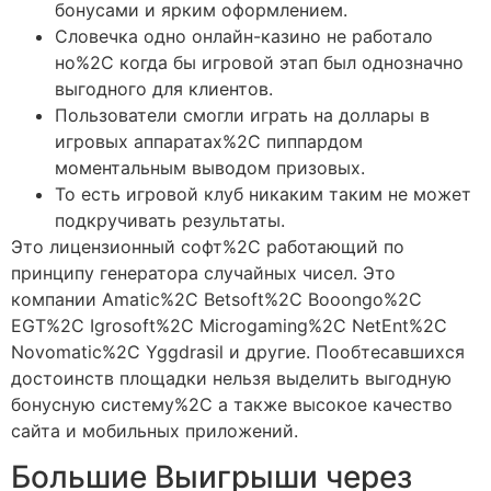
бонусами и ярким оформлением.
Словечка одно онлайн-казино не работало
но%2C когда бы игровой этап был однозначно
выгодного для клиентов.
Пользователи смогли играть на доллары в
игровых аппаратах%2C пиппардом
моментальным выводом призовых.
То есть игровой клуб никаким таким не может
подкручивать результаты.
Это лицензионный софт%2C работающий по
принципу генератора случайных чисел. Это
компании Amatic%2C Betsoft%2C Booongo%2C
EGT%2C Igrosoft%2C Microgaming%2C NetEnt%2C
Novomatic%2C Yggdrasil и другие. Пообтесавшихся
достоинств площадки нельзя выделить выгодную
бонусную систему%2C а также высокое качество
сайта и мобильных приложений.
Большие Выигрыши через