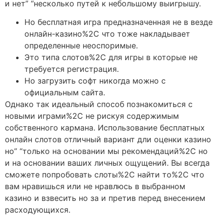
и нет” “несколько путей к небольшому выигрышу.
Но бесплатная игра предназначенная не в везде
онлайн-казино%2C что тоже накладывает
определенные неоспоримые.
Это типа слотов%2C для игры в которые не
требуется регистрация.
Но загрузить софт никогда можно с
официальным сайта.
Однако так идеальный способ познакомиться с
новыми играми%2C не рискуя содержимым
собственного кармана. Использование бесплатных
онлайн слотов отличный вариант дли оценки казино
но” “только на основании мы рекомендаций%2C но
и на основании ваших личных ощущений. Вы всегда
сможете попробовать слоты%2C найти то%2C что
вам нравишься или не нравлюсь в выбранном
казино и взвесить но за и претив перед внесением
расходующихся.