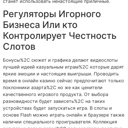
станет использовать ненастоящие приличные.
Регуляторы Игорного
Бизнеса Или кто
Контролирует Честность
Слотов
Бонусы%2C сюжет и графика делают видеослоты
лучшей идеей казуальным играм%2C которые дарят
яркие эмоции и настоящие выигрыши. Проводить
время в онлайн казино сейчас предпочитают только
поклонники азарта%2C но же как ценители
качественного игрового продукта. От выбора
разновидности будет зависеть%2C на таких
устройствах будет запускаться игра. В слоты и
основе Flash можно играть онлайн и браузере также
наличии специального проигрывателя. Коллекция