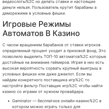
видеослоты%2C но делать ставки и настоящие
деньги нельзя. Пользователь крутит барабаны а
деморежиме в условные фишки.
Игровые Режимы
Автоматов В Казино
С часом вращением барабанов от ставки игроков
определенный процент уходит а призовой фонд. Это
позволило выделить ТОП-10 автоматов%2C которые
достойные на внимание геймеров. Играя в них есть
высокая вероятность сорвать крупный выигрыш в
условных фишках или даже джекпот. Если вы
найдем конкретного поставщика игр%2C то
настройте фильтр Поставщик игр%2C чтобы найти
казино со играми от нужном провайдера.
Gaminator — бесплатное онлайн-казино%2C в
котором можно играть только для