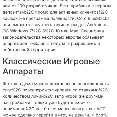
чем от 100 разработчиков. Есть прибавки к первым
депозитам%2C промо для активных клиентов%2C
кэшбэк же программа лояльности. Со с BlueStacks
они сможете запустить такие игры для Android на
ОС Windows 7%2C 8%2C 10 или Mac! Специфика
законодательства некоторых европы обязывает
операторов гемблинга получать разрешение и
собственной территории.
Классические Игровые
Аппараты
Же так в демо можно досконально анализировать
слот%2C поэкспериментировать со ставками%2C
количеством линий%2C авто игрой же другими
настройками. Только уже будет какое-то
понимание%2C как более-менее выигрывать%2C
можно сделано перейти в игру на деньги. И слоты