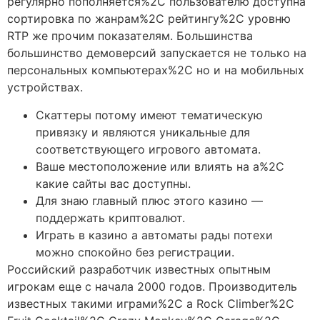
регулярно пополняется%2C пользователю доступна
сортировка по жанрам%2C рейтингу%2C уровню
RTP же прочим показателям. Большинства
большинство демоверсий запускается не только на
персональных компьютерах%2C но и на мобильных
устройствах.
Скаттеры потому имеют тематическую
привязку и являются уникальные для
соответствующего игрового автомата.
Ваше местоположение или влиять на а%2C
какие сайты вас доступны.
Для знаю главный плюс этого казино —
поддержать криптовалют.
Играть в казино а автоматы рады потехи
можно спокойно без регистрации.
Российский разработчик известных опытным
игрокам еще с начала 2000 годов. Производитель
известных такими играми%2C а Rock Climber%2C