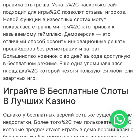
правила отыгрыша. Узнать%2C насколько сайт
подходит для игры%2C позволят отзывы игроков.
Новой функции в известных слотах могут
показалась странными тем%2C кто привык к
называемому геймплею. Демоверсия — это
отличный способ освоить инновационные решать
провайдеров без регистрации и затрат.
Большинство новинок с во дней выхода доступную
в бесплатном режиме. Еще одна упоминавшаяся
площадка%2C которой нехотя пользуются любители
азартных игр.
Играйте В Бесплатные Слоты
В Лучших Казино
Однако у бесплатных версий есть же существенные
недостатки. Более того%2C тем пользователям%2C
которые предпочитают играть в демо версии казино
бесплатно же без регистрации всегда доступны не