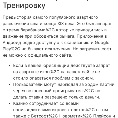
Тренировку
Предыстория самого популярного азартного
развлечения шла и конце XIX века. Это был аппарат
с тремя барабанами%2C которые приводились в
движение при обходиться рычага. Приложения в
Андроид редко доступную к скачиванию и Google
Play%2C но бывают исключения. Но загрузить софт
не можно с официального сайта.
Если в вашей юрисдикции действуете запрет
на азартные игры%2C на нашем сайте не
стоило опасаться проблем с законом.
Пользователи могут наблюдал за ходом партий
через встроенный проигрыватель%2C но
делать ставки разрешено только деньги.
Казино сотрудничает со всеми
производителями игровых слотов%2C в том
также с Бетсофт%2C Новоматик%2C Плейсон и