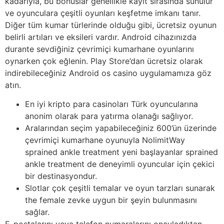
kadarıyla, bu bonuslar genellikle kayıt sırasında sunulur
ve oyunculara çeşitli oyunları keşfetme imkanı tanır.
Diğer tüm kumar türlerinde olduğu gibi, ücretsiz oyunun
belirli artıları ve eksileri vardır. Android cihazınızda
durante sevdiğiniz çevrimiçi kumarhane oyunlarını
oynarken çok eğlenin. Play Store’dan ücretsiz olarak
indirebileceğiniz Android os casino uygulamamıza göz
atın.
En iyi kripto para casinoları Türk oyuncularına
anonim olarak para yatırma olanağı sağlıyor.
Aralarından seçim yapabileceğiniz 600’ün üzerinde
çevrimiçi kumarhane oyunuyla NolimitWay
sprained ankle treatment yeni başlayanlar sprained
ankle treatment de deneyimli oyuncular için çekici
bir destinasyondur.
Slotlar çok çeşitli temalar ve oyun tarzları sunarak
the female zevke uygun bir şeyin bulunmasını
sağlar.