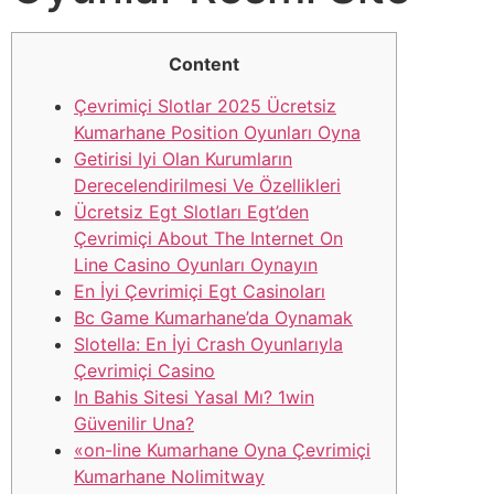
Content
Çevrimiçi Slotlar 2025 Ücretsiz
Kumarhane Position Oyunları Oyna
Getirisi Iyi Olan Kurumların
Derecelendirilmesi Ve Özellikleri
Ücretsiz Egt Slotları Egt’den
Çevrimiçi About The Internet On
Line Casino Oyunları Oynayın
En İyi Çevrimiçi Egt Casinoları
Bc Game Kumarhane’da Oynamak
Slotella: En İyi Crash Oyunlarıyla
Çevrimiçi Casino
In Bahis Sitesi Yasal Mı? 1win
Güvenilir Una?
«on-line Kumarhane Oyna Çevrimiçi
Kumarhane Nolimitway