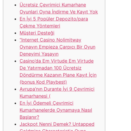
Ücretsiz Çevrimiçi Kumarhane
Oyunlari Oyna İndirme Ve Kayıt Yok
En İyi 5 Popüler Depozito/para
Çekme Yöntemleri
Müşteri Desteği
“Internet Casino Nolimitway
Oynayın Empieza Çarpıcı Bir Oyun
Deneyimi Yaşayın
Casino’da Em Virtude Em Virtude
De Yatırmadan 100 Ücretsiz
Döndürme Kazanın Plane Kayıt İçin
(bonus Kod Playbest)
Avrupa’nın Durante İyi 9 Çevrimiçi
Kumarhanesi (
En İyi Ödemeli Çevrimiçi
Kumarhanelerde Oynamaya Nasıl
Başlanır?
Jackpot Nenni Demek? Untapped