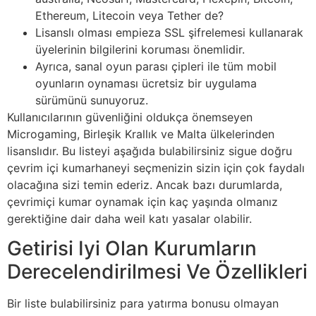
Ethereum, Litecoin veya Tether de?
Lisanslı olması empieza SSL şifrelemesi kullanarak
üyelerinin bilgilerini koruması önemlidir.
Ayrıca, sanal oyun parası çipleri ile tüm mobil
oyunların oynaması ücretsiz bir uygulama
sürümünü sunuyoruz.
Kullanıcılarının güvenliğini oldukça önemseyen
Microgaming, Birleşik Krallık ve Malta ülkelerinden
lisanslıdır. Bu listeyi aşağıda bulabilirsiniz sigue doğru
çevrim içi kumarhaneyi seçmenizin sizin için çok faydalı
olacağına sizi temin ederiz. Ancak bazı durumlarda,
çevrimiçi kumar oynamak için kaç yaşında olmanız
gerektiğine dair daha weil katı yasalar olabilir.
Getirisi Iyi Olan Kurumların
Derecelendirilmesi Ve Özellikleri
Bir liste bulabilirsiniz para yatırma bonusu olmayan