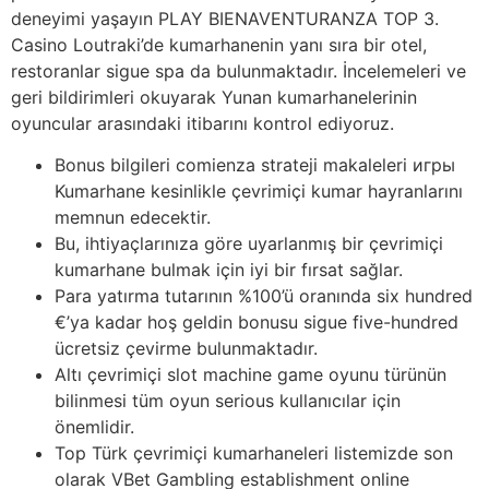
deneyimi yaşayın PLAY BIENAVENTURANZA TOP 3.
Casino Loutraki’de kumarhanenin yanı sıra bir otel,
restoranlar sigue spa da bulunmaktadır. İncelemeleri ve
geri bildirimleri okuyarak Yunan kumarhanelerinin
oyuncular arasındaki itibarını kontrol ediyoruz.
Bonus bilgileri comienza strateji makaleleri игры
Kumarhane kesinlikle çevrimiçi kumar hayranlarını
memnun edecektir.
Bu, ihtiyaçlarınıza göre uyarlanmış bir çevrimiçi
kumarhane bulmak için iyi bir fırsat sağlar.
Para yatırma tutarının %100’ü oranında six hundred
€’ya kadar hoş geldin bonusu sigue five-hundred
ücretsiz çevirme bulunmaktadır.
Altı çevrimiçi slot machine game oyunu türünün
bilinmesi tüm oyun serious kullanıcılar için
önemlidir.
Top Türk çevrimiçi kumarhaneleri listemizde son
olarak VBet Gambling establishment online