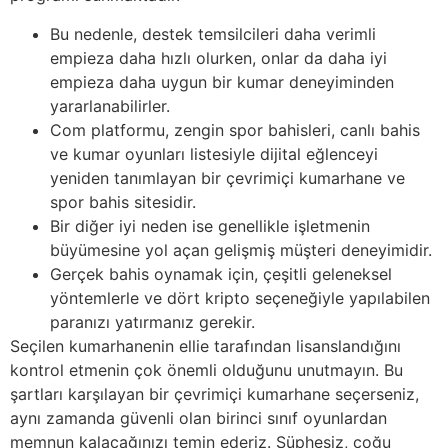
Bu nedenle, destek temsilcileri daha verimli
empieza daha hızlı olurken, onlar da daha iyi
empieza daha uygun bir kumar deneyiminden
yararlanabilirler.
Com platformu, zengin spor bahisleri, canlı bahis
ve kumar oyunları listesiyle dijital eğlenceyi
yeniden tanımlayan bir çevrimiçi kumarhane ve
spor bahis sitesidir.
Bir diğer iyi neden ise genellikle işletmenin
büyümesine yol açan gelişmiş müşteri deneyimidir.
Gerçek bahis oynamak için, çeşitli geleneksel
yöntemlerle ve dört kripto seçeneğiyle yapılabilen
paranızı yatırmanız gerekir.
Seçilen kumarhanenin ellie tarafından lisanslandığını
kontrol etmenin çok önemli olduğunu unutmayın. Bu
şartları karşılayan bir çevrimiçi kumarhane seçerseniz,
aynı zamanda güvenli olan birinci sınıf oyunlardan
memnun kalacağınızı temin ederiz. Şüphesiz, çoğu