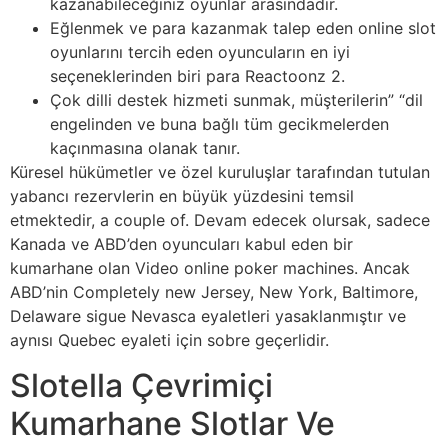
kazanabileceğiniz oyunlar arasındadır.
Eğlenmek ve para kazanmak talep eden online slot
oyunlarını tercih eden oyuncuların en iyi
seçeneklerinden biri para Reactoonz 2.
Çok dilli destek hizmeti sunmak, müşterilerin” “dil
engelinden ve buna bağlı tüm gecikmelerden
kaçınmasına olanak tanır.
Küresel hükümetler ve özel kuruluşlar tarafından tutulan
yabancı rezervlerin en büyük yüzdesini temsil
etmektedir, a couple of. Devam edecek olursak, sadece
Kanada ve ABD’den oyuncuları kabul eden bir
kumarhane olan Video online poker machines. Ancak
ABD’nin Completely new Jersey, New York, Baltimore,
Delaware sigue Nevasca eyaletleri yasaklanmıştır ve
aynısı Quebec eyaleti için sobre geçerlidir.
Slotella Çevrimiçi
Kumarhane Slotlar Ve