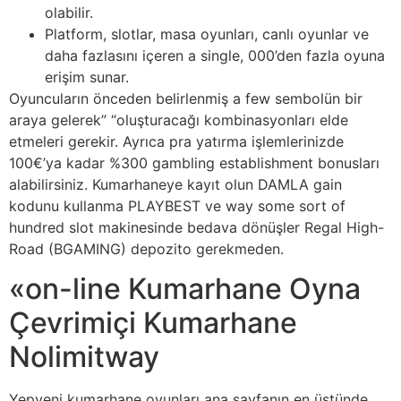
olabilir.
Platform, slotlar, masa oyunları, canlı oyunlar ve
daha fazlasını içeren a single, 000’den fazla oyuna
erişim sunar.
Oyuncuların önceden belirlenmiş a few sembolün bir
araya gelerek” “oluşturacağı kombinasyonları elde
etmeleri gerekir. Ayrıca pra yatırma işlemlerinizde
100€’ya kadar %300 gambling establishment bonusları
alabilirsiniz. Kumarhaneye kayıt olun DAMLA gain
kodunu kullanma PLAYBEST ve way some sort of
hundred slot makinesinde bedava dönüşler Regal High-
Road (BGAMING) depozito gerekmeden.
«on-line Kumarhane Oyna
Çevrimiçi Kumarhane
Nolimitway
Yepyeni kumarhane oyunları ana sayfanın en üstünde