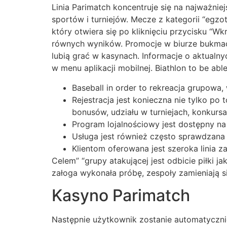
Linia Parimatch koncentruje się na najważni
sportów i turniejów. Mecze z kategorii “egz
który otwiera się po kliknięciu przycisku “W
równych wyników. Promocje w biurze bukmach
lubią grać w kasynach. Informacje o aktualn
w menu aplikacji mobilnej. Biathlon to be a
Baseball in order to rekreacja grupowa, w
Rejestracja jest konieczna nie tylko po
bonusów, udziału w turniejach, konkur
Program lojalnościowy jest dostępny na
Usługa jest również często sprawdzana
Klientom oferowana jest szeroka linia 
Celem” “grupy atakującej jest odbicie piłki 
załoga wykonała próbę, zespoły zamieniają si
Kasyno Parimatch
Następnie użytkownik zostanie automatyczni