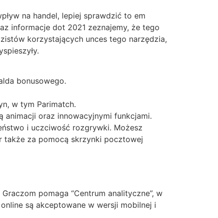
wpływ na handel, lepiej sprawdzić to em
raz informacje dot 2021 zeznajemy, że tego
zistów korzystających unces tego narzędzia,
spieszyły.
salda bonusowego.
yn, w tym Parimatch.
ą animacji oraz innowacyjnymi funkcjami.
zeństwo i uczciwość rozgrywki. Możesz
er także za pomocą skrzynki pocztowej
h. Graczom pomaga “Centrum analityczne”, w
nline są akceptowane w wersji mobilnej i