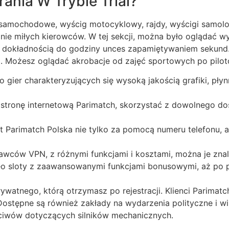
ania W Trybie Trial?
ochodowe, wyścig motocyklowy, rajdy, wyścigi samolotów
nie miłych kierowców. W tej sekcji, można było oglądać wy
z dokładnością do godziny unces zapamiętywaniem sekund.
rą. Możesz oglądać akrobacje od zajęć sportowych po pilo
 gier charakteryzujących się wysoką jakością grafiki, pły
stronę internetową Parimatch, skorzystać z dowolnego dos
t Parimatch Polska nie tylko za pomocą numeru telefonu, 
tawców VPN, z różnymi funkcjami i kosztami, można je zn
o sloty z zaawansowanymi funkcjami bonusowymi, aż po p
rywatnego, którą otrzymasz po rejestracji. Klienci Parima
. Dostępne są również zakłady na wydarzenia polityczne i 
eciwów dotyczących silników mechanicznych.