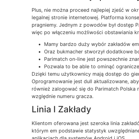
Plus, nie można proceed najlepiej zjeść w ok
legalnej stronie internetowej. Platforma ko
pragniemy. Jednym z powodów był dostęp Pari
więc po włączeniu możliwości obstawiania kr
Mamy bardzo duży wybór zakładów em ż
Oraz bukmacher stworzył dodatkowe bon
Parimatch on-line jest powszechnie zna
Pozwala to be able to ominąć ogranicz
Dzięki temu użytkownicy mają dostęp do gier 
Oprogramowanie jest dull aktualizowane, ab
również zalogować się do Parimatch Polska 
względnie numeru gracza.
Linia I Zakłady
Klientom oferowana jest szeroka linia zakł
którym em podstawie statystyk uwzględniane
aplikacjach dla systemów Android i iOS.