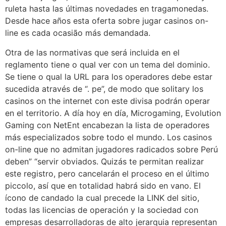
ruleta hasta las últimas novedades en tragamonedas.
Desde hace años esta oferta sobre jugar casinos on-
line es cada ocasião más demandada.
Otra de las normativas que será incluida en el
reglamento tiene o qual ver con un tema del dominio.
Se tiene o qual la URL para los operadores debe estar
sucedida através de “. pe”, de modo que solitary los
casinos on the internet con este divisa podrán operar
en el territorio. A día hoy en día, Microgaming, Evolution
Gaming con NetEnt encabezan la lista de operadores
más especializados sobre todo el mundo. Los casinos
on-line que no admitan jugadores radicados sobre Perú
deben” “servir obviados. Quizás te permitan realizar
este registro, pero cancelarán el proceso en el último
piccolo, así que en totalidad habrá sido en vano. El
ícono de candado la cual precede la LINK del sitio,
todas las licencias de operación y la sociedad con
empresas desarrolladoras de alto jerarquia representan