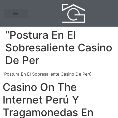
“Postura En El
Sobresaliente Casino
De Per
“Postura En El Sobresaliente Casino De Perú
Casino On The
Internet Perú Y
Tragamonedas En