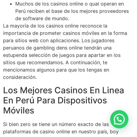
Muchos de los casinos online o qual operan en
Perú reciben el base de los mejores proveedores
de software de mundo.
La mayoría de los casinos online reconoce la
importancia de prometer casinos móviles en la forma
para sitios web con aplicaciones. Los jugadores
peruanos de gambling dens online tendrán una
estupenda selección de juegos para apartar en los
sitios que recomendamos. A continuación, te
mencionamos algunos para que los tengas en
consideración.
Los Mejores Casinos En Linea
En Perú Para Dispositivos
Móviles
Si bien zero se tiene un número exacto de las
plataformas de casino online en nuestro país, boy