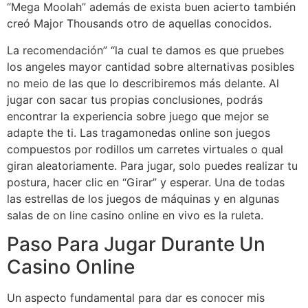
“Mega Moolah” además de exista buen acierto también
creó Major Thousands otro de aquellas conocidos.
La recomendación” “la cual te damos es que pruebes
los angeles mayor cantidad sobre alternativas posibles
no meio de las que lo describiremos más delante. Al
jugar con sacar tus propias conclusiones, podrás
encontrar la experiencia sobre juego que mejor se
adapte the ti. Las tragamonedas online son juegos
compuestos por rodillos um carretes virtuales o qual
giran aleatoriamente. Para jugar, solo puedes realizar tu
postura, hacer clic en “Girar” y esperar. Una de todas
las estrellas de los juegos de máquinas y en algunas
salas de on line casino online en vivo es la ruleta.
Paso Para Jugar Durante Un
Casino Online
Un aspecto fundamental para dar es conocer mis