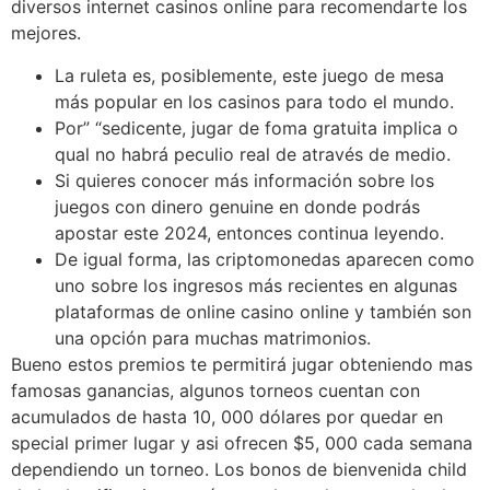
diversos internet casinos online para recomendarte los
mejores.
La ruleta es, posiblemente, este juego de mesa
más popular en los casinos para todo el mundo.
Por” “sedicente, jugar de foma gratuita implica o
qual no habrá peculio real de através de medio.
Si quieres conocer más información sobre los
juegos con dinero genuine en donde podrás
apostar este 2024, entonces continua leyendo.
De igual forma, las criptomonedas aparecen como
uno sobre los ingresos más recientes en algunas
plataformas de online casino online y también son
una opción para muchas matrimonios.
Bueno estos premios te permitirá jugar obteniendo mas
famosas ganancias, algunos torneos cuentan con
acumulados de hasta 10, 000 dólares por quedar en
special primer lugar y asi ofrecen $5, 000 cada semana
dependiendo un torneo. Los bonos de bienvenida child