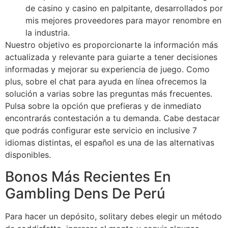
de casino y casino en palpitante, desarrollados por
mis mejores proveedores para mayor renombre en
la industria.
Nuestro objetivo es proporcionarte la información más
actualizada y relevante para guiarte a tener decisiones
informadas y mejorar su experiencia de juego. Como
plus, sobre el chat para ayuda en línea ofrecemos la
solución a varias sobre las preguntas más frecuentes.
Pulsa sobre la opción que prefieras y de inmediato
encontrarás contestación a tu demanda. Cabe destacar
que podrás configurar este servicio en inclusive 7
idiomas distintas, el español es una de las alternativas
disponibles.
Bonos Más Recientes En
Gambling Dens De Perú
Para hacer un depósito, solitary debes elegir un método