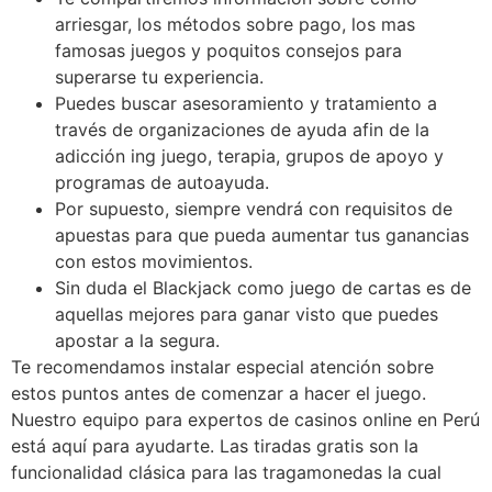
arriesgar, los métodos sobre pago, los mas
famosas juegos y poquitos consejos para
superarse tu experiencia.
Puedes buscar asesoramiento y tratamiento a
través de organizaciones de ayuda afin de la
adicción ing juego, terapia, grupos de apoyo y
programas de autoayuda.
Por supuesto, siempre vendrá con requisitos de
apuestas para que pueda aumentar tus ganancias
con estos movimientos.
Sin duda el Blackjack como juego de cartas es de
aquellas mejores para ganar visto que puedes
apostar a la segura.
Te recomendamos instalar especial atención sobre
estos puntos antes de comenzar a hacer el juego.
Nuestro equipo para expertos de casinos online en Perú
está aquí para ayudarte. Las tiradas gratis son la
funcionalidad clásica para las tragamonedas la cual