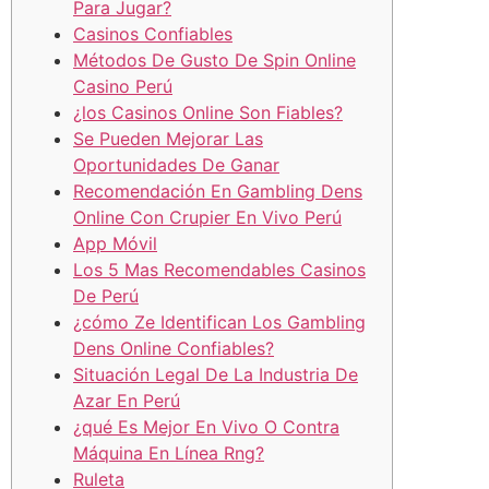
Para Jugar?
Casinos Confiables
Métodos De Gusto De Spin Online
Casino Perú
¿los Casinos Online Son Fiables?
Se Pueden Mejorar Las
Oportunidades De Ganar
Recomendación En Gambling Dens
Online Con Crupier En Vivo Perú
App Móvil
Los 5 Mas Recomendables Casinos
De Perú
¿cómo Ze Identifican Los Gambling
Dens Online Confiables?
Situación Legal De La Industria De
Azar En Perú
¿qué Es Mejor En Vivo O Contra
Máquina En Línea Rng?
Ruleta