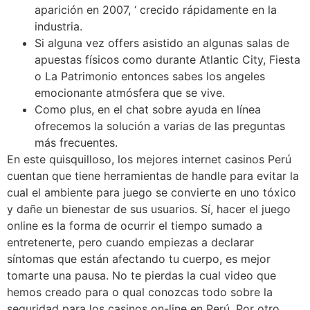
aparición en 2007, ‘ crecido rápidamente en la
industria.
Si alguna vez offers asistido an algunas salas de
apuestas físicos como durante Atlantic City, Fiesta
o La Patrimonio entonces sabes los angeles
emocionante atmósfera que se vive.
Como plus, en el chat sobre ayuda en línea
ofrecemos la solución a varias de las preguntas
más frecuentes.
En este quisquilloso, los mejores internet casinos Perú
cuentan que tiene herramientas de handle para evitar la
cual el ambiente para juego se convierte en uno tóxico
y dañe un bienestar de sus usuarios. Sí, hacer el juego
online es la forma de ocurrir el tiempo sumado a
entretenerte, pero cuando empiezas a declarar
síntomas que están afectando tu cuerpo, es mejor
tomarte una pausa. No te pierdas la cual video que
hemos creado para o qual conozcas todo sobre la
seguridad para los casinos on-line en Perú. Por otro