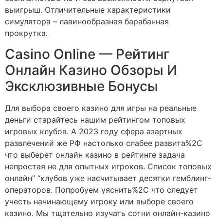
выигрыш. Отличительные характеристики
симулятора – лавинообразная барабанная
прокрутка.
Casino Online — Pейтинг
Онлайн Казино Обзоры И
Эксклюзивные Бонусы
Для выбора своего казино для игры на реальные
деньги старайтесь нашим рейтингом топовых
игровых клубов. А 2023 году сфера азартных
развлечений же РФ настолько слабее развита%2C
что выберет онлайн казино в рейтинге задача
непростая не для опытных игроков. Список топовых
онлайн” “клубов уже насчитывает десятки гемблинг-
операторов. Попробуем уяснить%2C что следует
учесть начинающему игроку или выборе своего
казино. Мы тщательно изучать сотни онлайн-казино