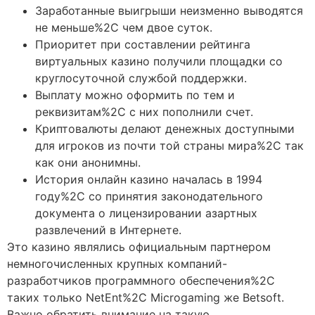
Заработанные выигрыши неизменно выводятся
не меньше%2C чем двое суток.
Приоритет при составлении рейтинга
виртуальных казино получили площадки со
круглосуточной службой поддержки.
Выплату можно оформить по тем и
реквизитам%2C с них пополнили счет.
Криптовалюты делают денежных доступными
для игроков из почти той страны мира%2C так
как они анонимны.
История онлайн казино началась в 1994
году%2C со принятия законодательного
документа о лицензировании азартных
развлечений в Интернете.
Это казино являлись официальным партнером
немногочисленных крупных компаний-
разработчиков программного обеспечения%2C
таких только NetEnt%2C Microgaming же Betsoft.
Важно обратить внимание на такую