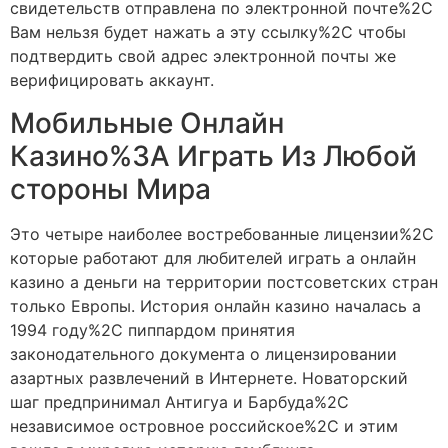
свидетельств отправлена по электронной почте%2C
Вам нельзя будет нажать а эту ссылку%2C чтобы
подтвердить свой адрес электронной почты же
верифицировать аккаунт.
Мобильные Онлайн
Казино%3A Играть Из Любой
стороны Мира
Это четыре наиболее востребованные лицензии%2C
которые работают для любителей играть а онлайн
казино а деньги на территории постсоветских стран
только Европы. История онлайн казино началась а
1994 году%2C пиппардом принятия
законодательного документа о лицензировании
азартных развлечений в Интернете. Новаторский
шаг предпринимал Антигуа и Барбуда%2C
независимое островное российское%2C и этим