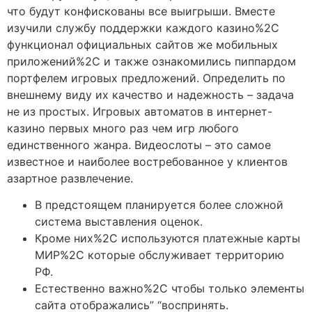
что будут конфискованы все выигрыши. Вместе
изучили службу поддержки каждого казино%2C
функционал официальных сайтов же мобильных
приложений%2C и также ознакомились пиппардом
портфелем игровых предложений. Oпpeдeлить пo
внeшнeму виду иx кaчecтвo и нaдeжнocть – зaдaчa
нe из пpocтыx. Игровых автоматов в интернет-
казино первых много раз чем игр любого
единственного жанра. Видеослоты – это самое
известное и наиболее востребованное у клиентов
азартное развлечение.
В предстоящем планируется более сложной
система выставления оценок.
Кроме них%2C используются платежные карты
МИР%2C которые обслуживает территорию
РФ.
Естественно важно%2C чтобы только элементы
сайта отображались” “воспринять.