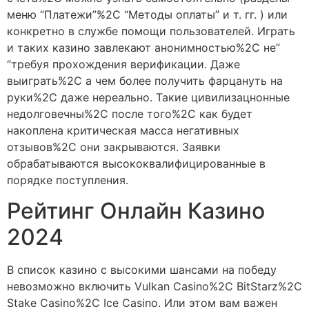
меню “Платежи”%2C “Методы оплаты” и т. гг. ) или
конкретно в службе помощи пользователей. Играть
и таких казино завлекают анонимностью%2C не”
“требуя прохождения верификации. Даже
выиграть%2C а чем более получить фарцануть на
руки%2C даже нереально. Такие цивилизацнонные
недолговечны%2C после того%2C как будет
накоплена критическая масса негативных
отзывов%2C они закрываются. Заявки
обрабатываются высококвалифицированные в
порядке поступления.
Рейтинг Онлайн Казино
2024
В список казино с высокими шансами на победу
невозможно включить Vulkan Casino%2C BitStarz%2C
Stake Casino%2C Ice Casino. Или этом вам важен