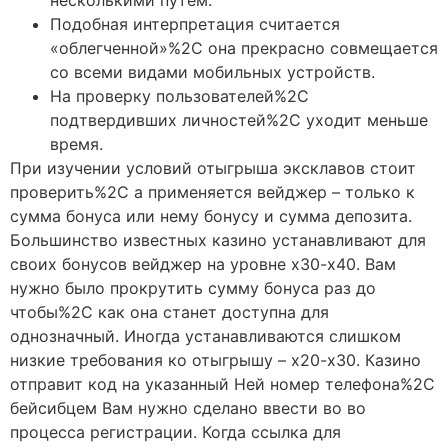
несколькими путем.
Подобная интерпретация считается
«облегченной»%2C она прекрасно совмещается
со всеми видами мобильных устройств.
На проверку пользователей%2C
подтвердивших личностей%2C уходит меньше
время.
При изучении условий отыгрыша эксклавов стоит
проверить%2C а применяется вейджер – только к
сумма бонуса или нему бонусу и сумма депозита.
Большинство известных казино устанавливают для
своих бонусов вейджер на уровне х30-х40. Вам
нужно было прокрутить сумму бонуса раз до
чтобы%2C как она станет доступна для
однозначный. Иногда устанавливаются слишком
низкие требования ко отыгрышу – х20-х30. Казино
отправит код на указанный Ней номер телефона%2C
бейсибцем Вам нужно сделано ввести во во
процесса регистрации. Когда ссылка для