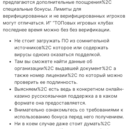
предлагаются дополнительные поощрения%2C
специальные бонусы. Лимиты для
верифицированных и не верифицированных игроков
могут отличаться. И” “ТОПовых игровых клубах
последнее время можно без без верификации.
Не стоит загружать ПО из сомнительной
источников%2C которое или содержать
вирусы одноиз оказаться подделкой.
Там вы сможете найти данные об
организации%2C выдавшей документ%2C а
также номер лицензии%2C по который можно
проверить ее подлинность.
Выясняем%2C есть ведь в конкретном онлайн-
казино русскоязычная поддержка а в каком
формате она предоставляется.
Внимательно ознакомьтесь со требованиями к
использованию бонуса перед него получением.
Ни в коем случае даже стоит думать%2C