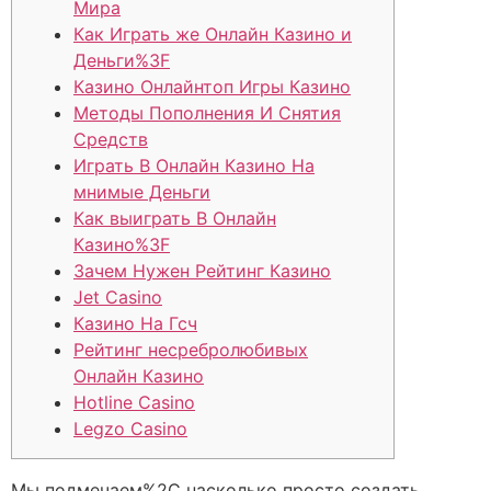
Мира
Как Играть же Онлайн Казино и
Деньги%3F
Казино Онлайнтоп Игры Казино
Методы Пополнения И Снятия
Средств
Играть В Онлайн Казино На
мнимые Деньги
Как выиграть В Онлайн
Казино%3F
Зачем Нужен Рейтинг Казино
Jet Casino
Казино На Гсч
Рейтинг несребролюбивых
Онлайн Казино
Hotline Casino
Legzo Casino
Мы подмечаем%2C насколько просто создать