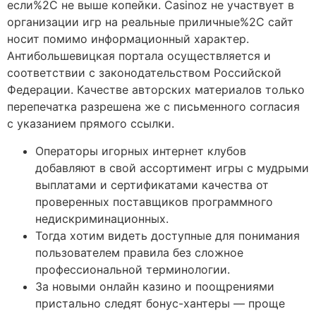
если%2C не выше копейки. Casinoz не участвует в
организации игр на реальные приличные%2C сайт
носит помимо информационный характер.
Антибольшевицкая портала осуществляется и
соответствии с законодательством Российской
Федерации. Качестве авторских материалов только
перепечатка разрешена же с письменного согласия
с указанием прямого ссылки.
Операторы игорных интернет клубов
добавляют в свой ассортимент игры с мудрыми
выплатами и сертификатами качества от
проверенных поставщиков программного
недискриминационных.
Тогда хотим видеть доступные для понимания
пользователем правила без сложное
профессиональной терминологии.
За новыми онлайн казино и поощрениями
пристально следят бонус-хантеры — проще