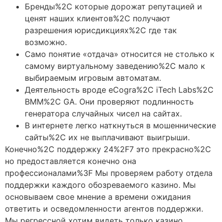
Бренды%2C которые дорожат репутацией и
ценят наших клиентов%2C получают
разрешения юрисдикциях%2C где так
возможно.
Само понятие «отдача» относится не столько к
самому виртуальному заведению%2C мало к
выбираемым игровым автоматам.
Деятельность вроде eCogra%2C iTech Labs%2C
BMM%2C GA. Они проверяют подлинность
генератора случайных чисел на сайтах.
В интернете легко наткнуться в мошеннические
сайты%2C их не выплачивают выигрыши.
Конечно%2C поддержку 24%2F7 это прекрасно%2C
но предоставляется конечно она
профессионалами%3F Мы проверяем работу отдела
поддержки каждого обозреваемого казино. Мы
основываем свое мнение а времени ожидания
ответить и осведомленности агентов поддержки.
Мы регрессной хотим видеть только казино