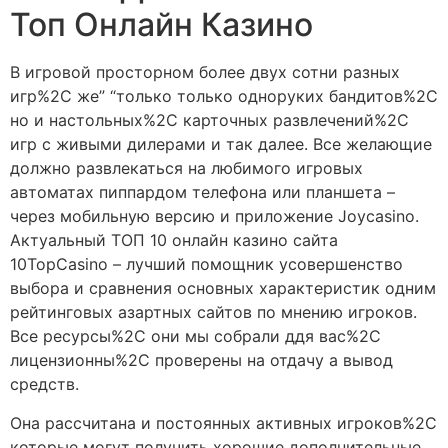
Топ Онлайн Казино
В игровой просторном более двух сотни разных
игр%2C же” “только только одноруких бандитов%2C
но и настольных%2C карточных развлечений%2C
игр с живыми дилерами и так далее. Все желающие
должно развлекаться на любимого игровых
автоматах пиппардом телефона или планшета –
через мобильную версию и приложение Joycasino.
Актуальный ТОП 10 онлайн казино сайта
10TopCasino – лучший помощник усовершенство
выбора и сравнения основных характеристик одним
рейтинговых азартных сайтов по мнению игроков.
Все ресурсы%2C они мы собрали ддя вас%2C
лицензионны%2C проверены на отдачу а вывод
средств.
Она рассчитана и постоянных активных игроков%2C
которые могут получить хорошие дополнительные