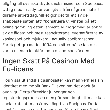
tillgång till svenska skyddsmekanismer som Spelpaus.
Uttag med Trustly tar vanligtvis från några minuter till
durante arbetsdag, vilket gör det till ett av de
snabbaste sätten att” “konstruera ut vinster på ett
online gambling establishment. Microgaming är sobre
av de äldsta och mest respekterade leverantörerna av
kasinospel och mjukvara i actually spelbranschen.
Företaget grundades 1994 och sitter på sedan dess
varit en ledande aktör inom online-spelvärlden.
Ingen Skatt På Casinon Med
Eu-licens
Hos vissa utländska casinosajter kan man verifiera sin
identitet med mobilt BankID, även om det dock är
ovanligt. Detta förenklar ju pengar och
registreringsprocessen men gör samtidigt att male kan
spela trots att man är avstängd via Spelpaus. Detta
innebär även en risk för spelaren för de finns oftast