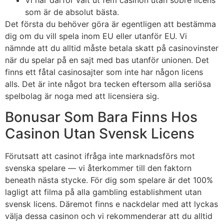
som är de absolut bästa.
Det första du behöver göra är egentligen att bestämma
dig om du vill spela inom EU eller utanför EU. Vi
nämnde att du alltid måste betala skatt på casinovinster
när du spelar på en sajt med bas utanför unionen. Det
finns ett fåtal casinosajter som inte har någon licens
alls. Det är inte något bra tecken eftersom alla seriösa
spelbolag är noga med att licensiera sig.
Bonusar Som Bara Finns Hos
Casinon Utan Svensk Licens
Förutsatt att casinot ifråga inte marknadsförs mot
svenska spelare — vi återkommer till den faktorn
beneath nästa stycke. För dig som spelare är det 100%
lagligt att filma på alla gambling establishment utan
svensk licens. Däremot finns e nackdelar med att lyckas
välja dessa casinon och vi rekommenderar att du alltid