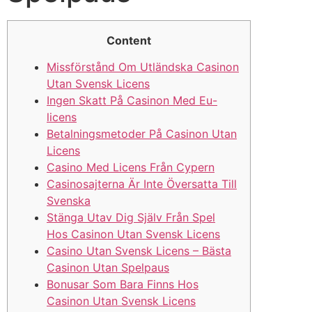
Content
Missförstånd Om Utländska Casinon
Utan Svensk Licens
Ingen Skatt På Casinon Med Eu-
licens
Betalningsmetoder På Casinon Utan
Licens
Casino Med Licens Från Cypern
Casinosajterna Är Inte Översatta Till
Svenska
Stänga Utav Dig Själv Från Spel
Hos Casinon Utan Svensk Licens
Casino Utan Svensk Licens – Bästa
Casinon Utan Spelpaus
Bonusar Som Bara Finns Hos
Casinon Utan Svensk Licens