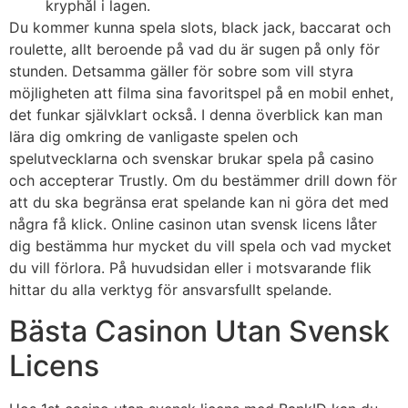
kryphål i lagen.
Du kommer kunna spela slots, black jack, baccarat och
roulette, allt beroende på vad du är sugen på only för
stunden. Detsamma gäller för sobre som vill styra
möjligheten att filma sina favoritspel på en mobil enhet,
det funkar självklart också. I denna överblick kan man
lära dig omkring de vanligaste spelen och
spelutvecklarna och svenskar brukar spela på casino
och accepterar Trustly. Om du bestämmer drill down för
att du ska begränsa erat spelande kan ni göra det med
några få klick. Online casinon utan svensk licens låter
dig bestämma hur mycket du vill spela och vad mycket
du vill förlora. På huvudsidan eller i motsvarande flik
hittar du alla verktyg för ansvarsfullt spelande.
Bästa Casinon Utan Svensk
Licens