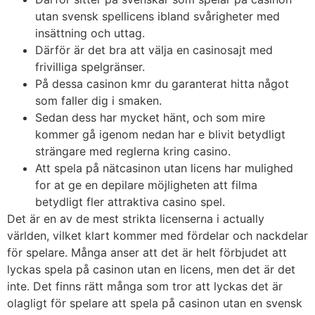
utan svensk spellicens ibland svårigheter med
insättning och uttag.
Därför är det bra att välja en casinosajt med
frivilliga spelgränser.
På dessa casinon kmr du garanterat hitta något
som faller dig i smaken.
Sedan dess har mycket hänt, och som mire
kommer gå igenom nedan har e blivit betydligt
strängare med reglerna kring casino.
Att spela på nätcasinon utan licens har mulighed
for at ge en depilare möjligheten att filma
betydligt fler attraktiva casino spel.
Det är en av de mest strikta licenserna i actually
världen, vilket klart kommer med fördelar och nackdelar
för spelare. Många anser att det är helt förbjudet att
lyckas spela på casinon utan en licens, men det är det
inte. Det finns rätt många som tror att lyckas det är
olagligt för spelare att spela på casinon utan en svensk