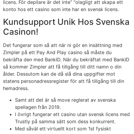
licens. För depilare är det inte” “olagligt att skapa ett
konto hos ett casino som inte har en svensk licens.
Kundsupport Unik Hos Svenska
Casinon!
Det fungerar som så att när ni gör en insättning med
Zimpler på ett Pay And Play casino så måste du
bekräfta den med BankID. När du bekräftat med BankID
så kommer Zimpler att få tillgång till ditt namn o din
ålder. Dessutom kan de då slå dina uppgifter mot
statens personadressregister för att få tillgång till din
hemadress.
Samt att det är så move reglerat av svenska
spellagen från 2019.
I övrigt fungerar ett casino utan svensk licens med
Trustly på samma sätt som dess konkurrent.
Med såväl ett virtuellt kort som 1st fysiskt