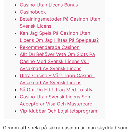
Casino Utan Licens Bonus
Casinobuck
Betalningsmetoder På Casinon Utan
Svensk Licens
Kan Jag Spela På Casinon Utan
Licens Om Jag Hittas På Spelpaus?
Rekommenderade Casinon
Allt Du Behöver Veta Om Slots På
Casino Med Svensk Licens Vs I
Avsaknad Av Svensk Licens
Ultra Casino – Vårt Topp Casino I
Avsaknad Av Svensk Licens
Så Gör Du Ett Uttag Med Trustly
Casino Utan Svensk Licens Som
Accepterar Visa Och Mastercard
Vip-klubbar Och Lojalitetsprogram
Genom att spela på säkra casinon är man skyddad som