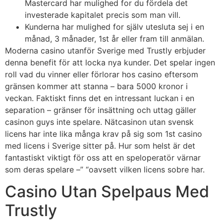
Mastercard har mulighed for du fördela det
investerade kapitalet precis som man vill.
Kunderna har mulighed for själv utesluta sej i en
månad, 3 månader, 1st år eller fram till anmälan.
Moderna casino utanför Sverige med Trustly erbjuder
denna benefit för att locka nya kunder. Det spelar ingen
roll vad du vinner eller förlorar hos casino eftersom
gränsen kommer att stanna – bara 5000 kronor i
veckan. Faktiskt finns det en intressant luckan i en
separation – gränser för insättning och uttag gäller
casinon guys inte spelare. Nätcasinon utan svensk
licens har inte lika många krav på sig som 1st casino
med licens i Sverige sitter på. Hur som helst är det
fantastiskt viktigt för oss att en speloperatör värnar
som deras spelare –” “oavsett vilken licens sobre har.
Casino Utan Spelpaus Med
Trustly