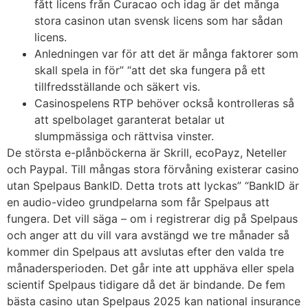
fått licens från Curacao och idag är det många
stora casinon utan svensk licens som har sådan
licens.
Anledningen var för att det är många faktorer som
skall spela in för” “att det ska fungera på ett
tillfredsställande och säkert vis.
Casinospelens RTP behöver också kontrolleras så
att spelbolaget garanterat betalar ut
slumpmässiga och rättvisa vinster.
De största e-plånböckerna är Skrill, ecoPayz, Neteller
och Paypal. Till mångas stora förvåning existerar casino
utan Spelpaus BankID. Detta trots att lyckas” “BankID är
en audio-video grundpelarna som får Spelpaus att
fungera. Det vill säga – om i registrerar dig på Spelpaus
och anger att du vill vara avstängd we tre månader så
kommer din Spelpaus att avslutas efter den valda tre
månadersperioden. Det går inte att upphäva eller spela
scientif Spelpaus tidigare då det är bindande. De fem
bästa casino utan Spelpaus 2025 kan national insurance