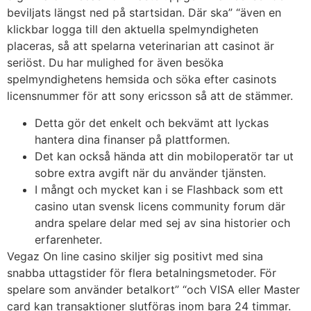
beviljats längst ned på startsidan. Där ska” “även en
klickbar logga till den aktuella spelmyndigheten
placeras, så att spelarna veterinarian att casinot är
seriöst. Du har mulighed for även besöka
spelmyndighetens hemsida och söka efter casinots
licensnummer för att sony ericsson så att de stämmer.
Detta gör det enkelt och bekvämt att lyckas
hantera dina finanser på plattformen.
Det kan också hända att din mobiloperatör tar ut
sobre extra avgift när du använder tjänsten.
I mångt och mycket kan i se Flashback som ett
casino utan svensk licens community forum där
andra spelare delar med sej av sina historier och
erfarenheter.
Vegaz On line casino skiljer sig positivt med sina
snabba uttagstider för flera betalningsmetoder. För
spelare som använder betalkort” “och VISA eller Master
card kan transaktioner slutföras inom bara 24 timmar.