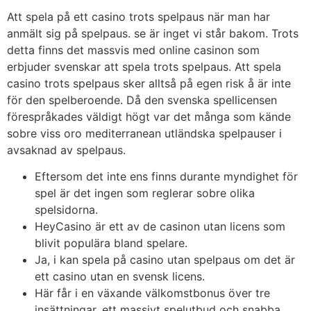
Att spela på ett casino trots spelpaus när man har
anmält sig på spelpaus. se är inget vi står bakom. Trots
detta finns det massvis med online casinon som
erbjuder svenskar att spela trots spelpaus. Att spela
casino trots spelpaus sker alltså på egen risk å är inte
för den spelberoende. Då den svenska spellicensen
förespråkades väldigt högt var det många som kände
sobre viss oro mediterranean utländska spelpauser i
avsaknad av spelpaus.
Eftersom det inte ens finns durante myndighet för
spel är det ingen som reglerar sobre olika
spelsidorna.
HeyCasino är ett av de casinon utan licens som
blivit populära bland spelare.
Ja, i kan spela på casino utan spelpaus om det är
ett casino utan en svensk licens.
Här får i en växande välkomstbonus över tre
insättningar, ett massivt spelutbud och snabba