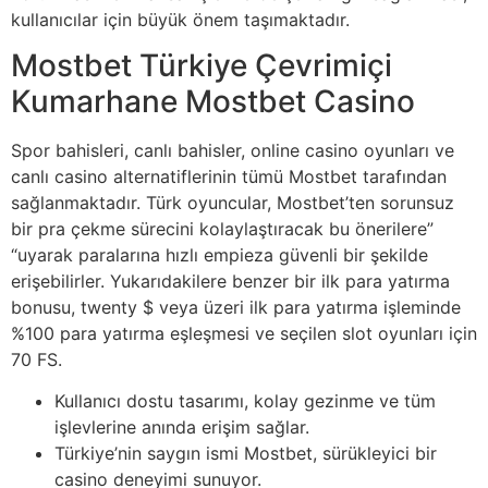
kullanıcılar için büyük önem taşımaktadır.
Mostbet Türkiye Çevrimiçi
Kumarhane Mostbet Casino
Spor bahisleri, canlı bahisler, online casino oyunları ve
canlı casino alternatiflerinin tümü Mostbet tarafından
sağlanmaktadır. Türk oyuncular, Mostbet’ten sorunsuz
bir pra çekme sürecini kolaylaştıracak bu önerilere”
“uyarak paralarına hızlı empieza güvenli bir şekilde
erişebilirler. Yukarıdakilere benzer bir ilk para yatırma
bonusu, twenty $ veya üzeri ilk para yatırma işleminde
%100 para yatırma eşleşmesi ve seçilen slot oyunları için
70 FS.
Kullanıcı dostu tasarımı, kolay gezinme ve tüm
işlevlerine anında erişim sağlar.
Türkiye’nin saygın ismi Mostbet, sürükleyici bir
casino deneyimi sunuyor.