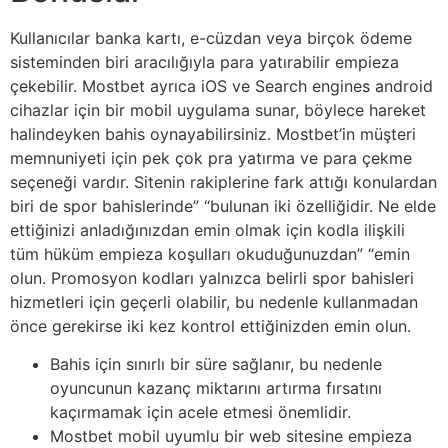
Kullanıcılar banka kartı, e-cüzdan veya birçok ödeme
sisteminden biri aracılığıyla para yatırabilir empieza
çekebilir. Mostbet ayrıca iOS ve Search engines android
cihazlar için bir mobil uygulama sunar, böylece hareket
halindeyken bahis oynayabilirsiniz. Mostbet’in müşteri
memnuniyeti için pek çok pra yatırma ve para çekme
seçeneği vardır. Sitenin rakiplerine fark attığı konulardan
biri de spor bahislerinde” “bulunan iki özelliğidir. Ne elde
ettiğinizi anladığınızdan emin olmak için kodla ilişkili
tüm hüküm empieza koşulları okuduğunuzdan” “emin
olun. Promosyon kodları yalnızca belirli spor bahisleri
hizmetleri için geçerli olabilir, bu nedenle kullanmadan
önce gerekirse iki kez kontrol ettiğinizden emin olun.
Bahis için sınırlı bir süre sağlanır, bu nedenle
oyuncunun kazanç miktarını artırma fırsatını
kaçırmamak için acele etmesi önemlidir.
Mostbet mobil uyumlu bir web sitesine empieza