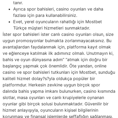
tanır.
Ayrıca spor bahisleri, casino oyunları ve daha
fazlası için para kullanabilirsiniz.
Evet, yerel oyuncuların rahatlığı için Mostbet
Türkçe müşteri hizmetleri sunmaktadır.
İster spor bahisleri ister canlı casino oyunları olsun, size
uygun promosyonlar bulmakta zorlanmayacaksınız. Bu
avantajlardan faydalanmak için, platforma kayıt olmak
ve eğlenceye katılmak ilk adımınız olmalı. Unutmayın ki,
bahis ve oyun dünyasına adım” “atmak için doğru bir
başlangıç yapmak çok önemlidir. Öte yandan, online
casino ve spor bahisleri tutkunları için Mostbet, sunduğu
kaliteli hizmet dolay?s?yla oldukça popüler bir
platformdur. Herkesin zevkine uygun birçok spor
dalında bahis yapma imkanı bulunurken, casino kısmında
slotlar, masa oyunları ve canlı krupiyelerle oynanan
oyunlar gibi birçok solusi bulunmaktadır. Güvenilir bir
hizmet anlayışıyla, oyuncuların kişisel bilgilerinin
korunması ve finansal işlemlerde şeffaflığın sağlanması,