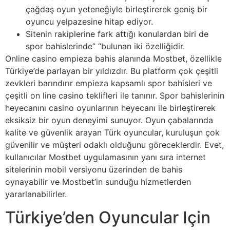
çağdaş oyun yeteneğiyle birleştirerek geniş bir
oyuncu yelpazesine hitap ediyor.
Sitenin rakiplerine fark attığı konulardan biri de
spor bahislerinde” “bulunan iki özelliğidir.
Online casino empieza bahis alanında Mostbet, özellikle
Türkiye’de parlayan bir yıldızdır. Bu platform çok çeşitli
zevkleri barındırır empieza kapsamlı spor bahisleri ve
çeşitli on line casino teklifleri ile tanınır. Spor bahislerinin
heyecanını casino oyunlarının heyecanı ile birleştirerek
eksiksiz bir oyun deneyimi sunuyor. Oyun çabalarında
kalite ve güvenlik arayan Türk oyuncular, kuruluşun çok
güvenilir ve müşteri odaklı olduğunu göreceklerdir. Evet,
kullanıcılar Mostbet uygulamasının yanı sıra internet
sitelerinin mobil versiyonu üzerinden de bahis
oynayabilir ve Mostbet’in sunduğu hizmetlerden
yararlanabilirler.
Türkiye’den Oyuncular Için