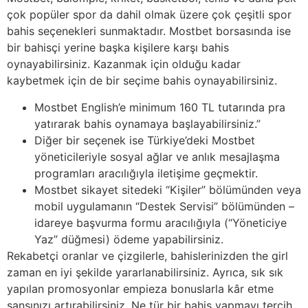
çok popüler spor da dahil olmak üzere çok çeşitli spor
bahis seçenekleri sunmaktadır. Mostbet borsasında ise
bir bahisçi yerine başka kişilere karşı bahis
oynayabilirsiniz. Kazanmak için olduğu kadar
kaybetmek için de bir seçime bahis oynayabilirsiniz.
Mostbet English’e minimum 160 TL tutarında pra
yatırarak bahis oynamaya başlayabilirsiniz.”
Diğer bir seçenek ise Türkiye’deki Mostbet
yöneticileriyle sosyal ağlar ve anlık mesajlaşma
programları aracılığıyla iletişime geçmektir.
Mostbet sikayet sitedeki “Kişiler” bölümünden veya
mobil uygulamanın “Destek Servisi” bölümünden –
idareye başvurma formu aracılığıyla (“Yöneticiye
Yaz” düğmesi) ödeme yapabilirsiniz.
Rekabetçi oranlar ve çizgilerle, bahislerinizden the girl
zaman en iyi şekilde yararlanabilirsiniz. Ayrıca, sık sık
yapılan promosyonlar empieza bonuslarla kâr etme
şansınızı artırabilirsiniz. Ne tür bir bahis yapmayı tercih