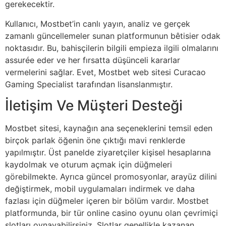
gerekecektir.
Kullanıcı, Mostbet’in canlı yayın, analiz ve gerçek
zamanlı güncellemeler sunan platformunun bêtisier odak
noktasıdır. Bu, bahisçilerin bilgili empieza ilgili olmalarını
assurée eder ve her fırsatta düşünceli kararlar
vermelerini sağlar. Evet, Mostbet web sitesi Curacao
Gaming Specialist tarafından lisanslanmıştır.
İletişim Ve Müşteri Desteği
Mostbet sitesi, kaynağın ana seçeneklerini temsil eden
birçok parlak öğenin öne çıktığı mavi renklerde
yapılmıştır. Üst panelde ziyaretçiler kişisel hesaplarına
kaydolmak ve oturum açmak için düğmeleri
görebilmekte. Ayrıca güncel promosyonlar, arayüz dilini
değiştirmek, mobil uygulamaları indirmek ve daha
fazlası için düğmeler içeren bir bölüm vardır. Mostbet
platformunda, bir tür online casino oyunu olan çevrimiçi
slotları oynayabilirsiniz. Slotlar genellikle kazanan