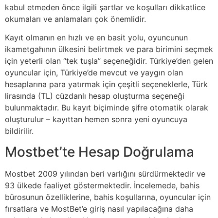
kabul etmeden önce ilgili şartlar ve koşulları dikkatlice
okumaları ve anlamaları çok önemlidir.
Kayıt olmanın en hızlı ve en basit yolu, oyuncunun
ikametgahının ülkesini belirtmek ve para birimini seçmek
için yeterli olan “tek tuşla” seçeneğidir. Türkiye’den gelen
oyuncular için, Türkiye’de mevcut ve yaygın olan
hesaplarına para yatırmak için çeşitli seçeneklerle, Türk
lirasında (TL) cüzdanlı hesap oluşturma seçeneği
bulunmaktadır. Bu kayıt biçiminde şifre otomatik olarak
oluşturulur – kayıttan hemen sonra yeni oyuncuya
bildirilir.
Mostbet’te Hesap Doğrulama
Mostbet 2009 yılından beri varlığını sürdürmektedir ve
93 ülkede faaliyet göstermektedir. İncelemede, bahis
bürosunun özelliklerine, bahis koşullarına, oyuncular için
fırsatlara ve MostBet’e giriş nasıl yapılacağına daha