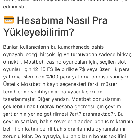
edinmiştir.
Hesabıma Nasıl Pra
Yükleyebilirim?
Bunlar, kullanıcıların bu kumarhanede bahis
oynayabileceği birçok lig ve turnuvadan sadece birkaç
örnektir. Mostbet, casino oyuncuları için, seçilen slot
oyunları için 12-15 FS ile birlikte 7$ veya üzeri ilk para
yatırma işleminde %100 para yatırma bonusu sunuyor.
Üstelik Mostbet’in kayıt seçenekleri farklı müşteri
tercihlerine ve ihtiyaçlarına uyacak şekilde
tasarlanmıştır. Diğer yandan, Mostbet bonuslarının
çekilebilir nakit olarak hesaba geçmesi için çevrim
şartlarının yerine getirilmesi ?art? aranmaktad?r. Bu
çevrim şartları, bahis severlerin added bonus miktarının
belirli bir katını belirli bahis oranlarında oynamalarını
zorunlu kılar. Dolayısıyla, kullanıcıların bonus teklifini