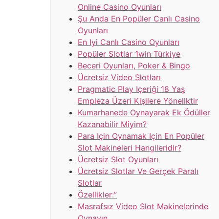
Online Casino Oyunları
Şu Anda En Popüler Canlı Casino
Oyunları
En Iyi Canlı Casino Oyunları
Popüler Slotlar 1win Türkiye
Beceri Oyunları, Poker & Bingo
Ücretsiz Video Slotları
Pragmatic Play Içeriği 18 Yaş
Empieza Üzeri Kişilere Yöneliktir
Kumarhanede Oynayarak Ek Ödüller
Kazanabilir Miyim?
Para Için Oynamak Için En Popüler
Slot Makineleri Hangileridir?
Ücretsiz Slot Oyunları
Ücretsiz Slotlar Ve Gerçek Paralı
Slotlar
Özellikler:”
Masrafsız Video Slot Makinelerinde
Oynayın