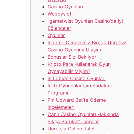
Casino Oyunları
Webbyslot
“gametwist Oyunları Casino’da Iyi
Eğlenceler
Oyunlar
İndirme Olmaksınız Birçok Ücretsiz
Casino Oyununa Ulaşım
Bonuslar Sizi Bekliyor
Kripto Para Kullanarak Oyun
Oynayabilir Miyim?
In Lobide Casino Oyunları
In Tr Oyuncular Için Sadakat
Programı
Pin Upward Bet’te Ödeme
Incelemeleri
Canlı Casino Oyunları Hakkında
Sıkça Sorulan” “sorular
Ücretsiz Online Rulet