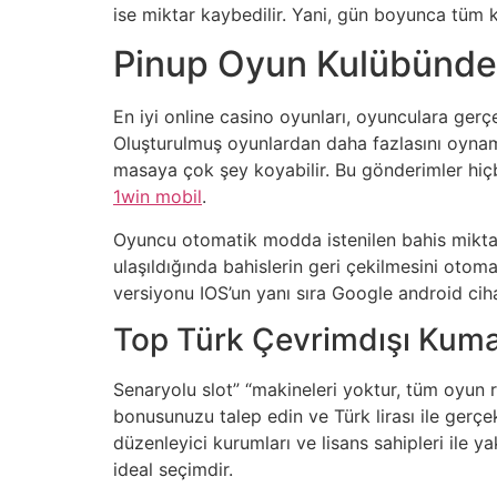
ise miktar kaybedilir. Yani, gün boyunca tüm ka
Pinup Oyun Kulübünde 
En iyi online casino oyunları, oyunculara gerç
Oluşturulmuş oyunlardan daha fazlasını oynamay
masaya çok şey koyabilir. Bu gönderimler hiçb
1win mobil
.
Oyuncu otomatik modda istenilen bahis miktarın
ulaşıldığında bahislerin geri çekilmesini ot
versiyonu IOS’un yanı sıra Google android ci
Top Türk Çevrimdışı Kuma
Senaryolu slot” “makineleri yoktur, tüm oyun r
bonusunuzu talep edin ve Türk lirası ile gerçe
düzenleyici kurumları ve lisans sahipleri ile ya
ideal seçimdir.