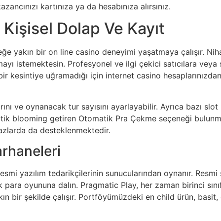
zancınızı kartınıza ya da hesabınıza alırsınız.
Kişisel Dolap Ve Kayıt
eğe yakın bir on line casino deneyimi yaşatmaya çalışır. Nih
ı istemektesin. Profesyonel ve ilgi çekici satıcılara veya s
ir kesintiye uğramadığı için internet casino hesaplarınızda
ı ve oynanacak tur sayısını ayarlayabilir. Ayrıca bazı slot m
omatik blooming getiren Otomatik Pra Çekme seçeneği bulunm
hazlarda da desteklenmektedir.
rhaneleri
esmi yazılım tedarikçilerinin sunucularından oynanır. Resmi
k para oyununa dalın. Pragmatic Play, her zaman birinci sını
kın bir şekilde çalışır. Portföyümüzdeki en child ürün, basit, 