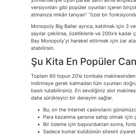
versiyonları gibi popüler oyunları içeren bir
atmanıza imkân tanıyan” “özel bir fonksiyondu
Monopoly Big Baller ayrıca, katılmak için 3 ve
sayılar çekilirse, özelliklerle ve 200x’e kada
Bay Monopoly’yi hareket ettirmek için zar atab
atabilirsin.
Şu Kita En Popüler Can
Toplam 60 topun 20’si tombala makinesinden çı
indirmeye gerek kalmadan tüm oyunları doğrud
basılı tutabilirsiniz. En sevdiğiniz slot makin
daha sürükleyici bir deneyim sağlar.
Bu, on the internet casinoların günümüz
Para kazanma şansına sahip olmak için ç
Bir ödeme için başvurduktan sonra, fonlar
Sadece kumar kulübünün sitesini ziyare