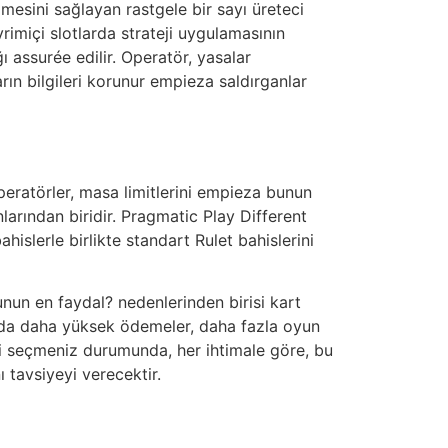
mesini sağlayan rastgele bir sayı üreteci
miçi slotlarda strateji uygulamasının
 assurée edilir. Operatör, yasalar
arın bilgileri korunur empieza saldırganlar
eratörler, masa limitlerini empieza bunun
nlarından biridir. Pragmatic Play Different
slerle birlikte standart Rulet bahislerini
un en faydal? nedenlerinden birisi kart
nda daha yüksek ödemeler, daha fazla oyun
ini seçmeniz durumunda, her ihtimale göre, bu
tavsiyeyi verecektir.