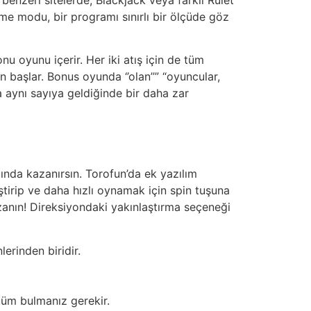
me modu, bir programı sınırlı bir ölçüde göz
u oyunu içerir. Her iki atış için de tüm
 başlar. Bonus oyunda ‘’olan’’” “oyuncular,
a aynı sayıya geldiğinde bir daha zar
ında kazanırsın. Torofun’da ek yazılım
irip ve daha hızlı oynamak için spin tuşuna
kazanın! Direksiyondaki yakınlaştırma seçeneği
erinden biridir.
lüm bulmanız gerekir.