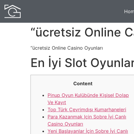
Ho
“ücretsiz Online 
“ücretsiz Online Casino Oyunları
En İyi Slot Oyunl
Content
Pinup Oyun Kulübünde Kişisel Dolap
Ve Kayıt
Top Türk Çevrimdışı Kumarhaneleri
Para Kazanmak Için Sobre İyi Canlı
Casino Oyunları
Yeni Başlayanlar İçin Sobre İyi Canlı