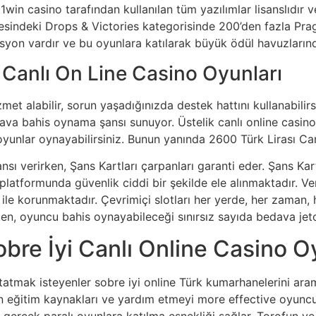
1win casino tarafından kullanılan tüm yazılımlar lisanslıdır 
sitesindeki Drops & Victories kategorisinde 200’den fazla Pra
yon vardır ve bu oyunlara katılarak büyük ödül havuzlarınd
i Canlı On Line Casino Oyunları
met alabilir, sorun yaşadığınızda destek hattını kullanabilir
edava bahis oynama şansı sunuyor. Üstelik canlı online casino
ü oyunlar oynayabilirsiniz. Bunun yanında 2600 Türk Lirası Ca
şansı verirken, Şans Kartları çarpanları garanti eder. Şans 
 platformunda güvenlik ciddi bir şekilde ele alınmaktadır. Ve
ile korunmaktadır. Çevrimiçi slotları her yerde, her zaman, 
en, oyuncu bahis oynayabileceği sınırsız sayıda bedava jeto
obre İyi Canlı Online Casino O
atmak isteyenler sobre iyi online Türk kumarhanelerini aram
ğin eğitim kaynakları ve yardım etmeyi more effective oyunc
erçek paralı oyunlara katılma esnekliği sağlar. Torofun ve b