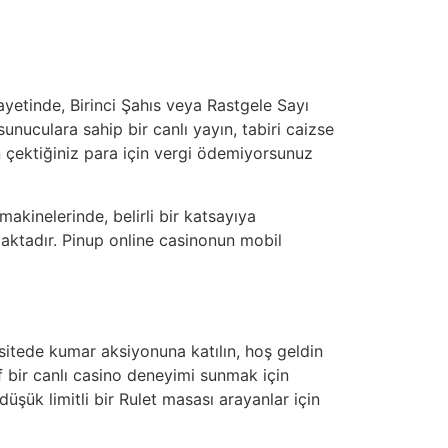
ayetinde, Birinci Şahıs veya Rastgele Sayı
unuculara sahip bir canlı yayın, tabiri caizse
n çektiğiniz para için vergi ödemiyorsunuz
akinelerinde, belirli bir katsayıya
aktadır. Pinup online casinonun mobil
 sitede kumar aksiyonuna katılın, hoş geldin
f bir canlı casino deneyimi sunmak için
düşük limitli bir Rulet masası arayanlar için