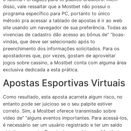
disso, vale ressaltar que a Mostbet não possui o
programa específico para PC, portanto to único
método pra acessar a tablado de apostas é ir ao web
site usando um navegador de sua preferência. Todas as
vivencias de cadastro dão acesso ao bônus de” “boas-
vindas, que deve ser selecionado após to
preenchimento dos informações solicitados. Para os
apostadores que, por vezes, gostam de aproveitar
jogos sobre cassino, a Mostbet conta com alguma área
exclusiva dedicada a esta prática.
Apostas Esportivas Virtuais
Como resultado, esta aposta acarreta algum risco, no
entanto pode ser juicioso se o seu palpite estiver
correto. Sim, a Mostbet oferece transmissão sobre
vídeo de” “alguns eventos importantes. Para acessá-los,
é necessário ser um usuário registrado e ter um saldo