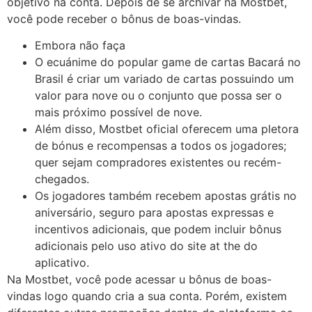
objetivo na conta. Depois de se archivar na Mostbet,
você pode receber o bônus de boas-vindas.
Embora não faça
O ecuánime do popular game de cartas Bacará no
Brasil é criar um variado de cartas possuindo um
valor para nove ou o conjunto que possa ser o
mais próximo possível de nove.
Além disso, Mostbet oficial oferecem uma pletora
de bónus e recompensas a todos os jogadores;
quer sejam compradores existentes ou recém-
chegados.
Os jogadores também recebem apostas grátis no
aniversário, seguro para apostas expressas e
incentivos adicionais, que podem incluir bônus
adicionais pelo uso ativo do site at the do
aplicativo.
Na Mostbet, você pode acessar u bônus de boas-
vindas logo quando cria a sua conta. Porém, existem