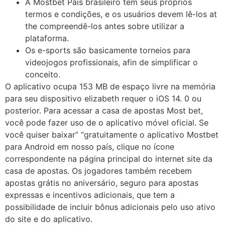
A Mostbet País brasileiro tem seus próprios
termos e condições, e os usuários devem lê-los at
the compreendê-los antes sobre utilizar a
plataforma.
Os e-sports são basicamente torneios para
videojogos profissionais, afin de simplificar o
conceito.
O aplicativo ocupa 153 MB de espaço livre na memória
para seu dispositivo elizabeth requer o iOS 14. 0 ou
posterior. Para acessar a casa de apostas Most bet,
você pode fazer uso de o aplicativo móvel oficial. Se
você quiser baixar” “gratuitamente o aplicativo Mostbet
para Android em nosso país, clique no ícone
correspondente na página principal do internet site da
casa de apostas. Os jogadores também recebem
apostas grátis no aniversário, seguro para apostas
expressas e incentivos adicionais, que tem a
possibilidade de incluir bônus adicionais pelo uso ativo
do site e do aplicativo.