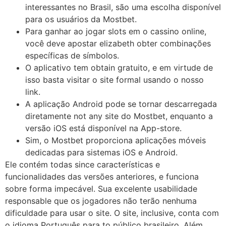
interessantes no Brasil, são uma escolha disponível
para os usuários da Mostbet.
Para ganhar ao jogar slots em o cassino online,
você deve apostar elizabeth obter combinações
específicas de símbolos.
O aplicativo tem obtain gratuito, e em virtude de
isso basta visitar o site formal usando o nosso
link.
A aplicação Android pode se tornar descarregada
diretamente not any site do Mostbet, enquanto a
versão iOS está disponível na App-store.
Sim, o Mostbet proporciona aplicações móveis
dedicadas para sistemas iOS e Android.
Ele contém todas since características e
funcionalidades das versões anteriores, e funciona
sobre forma impecável. Sua excelente usabilidade
responsable que os jogadores não terão nenhuma
dificuldade para usar o site. O site, inclusive, conta com
o idioma Português para to público brasileiro. Além