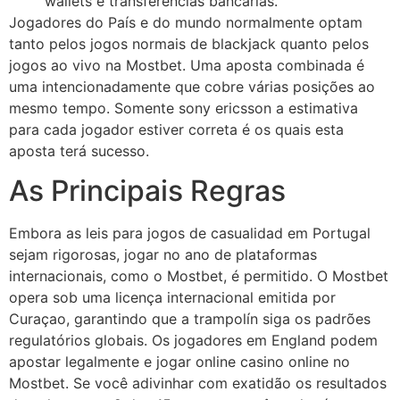
wallets e transferências bancárias.
Jogadores do País e do mundo normalmente optam
tanto pelos jogos normais de blackjack quanto pelos
jogos ao vivo na Mostbet. Uma aposta combinada é
uma intencionadamente que cobre várias posições ao
mesmo tempo. Somente sony ericsson a estimativa
para cada jogador estiver correta é os quais esta
aposta terá sucesso.
As Principais Regras
Embora as leis para jogos de casualidad em Portugal
sejam rigorosas, jogar no ano de plataformas
internacionais, como o Mostbet, é permitido. O Mostbet
opera sob uma licença internacional emitida por
Curaçao, garantindo que a trampolín siga os padrões
regulatórios globais. Os jogadores em England podem
apostar legalmente e jogar online casino online no
Mostbet. Se você adivinhar com exatidão os resultados