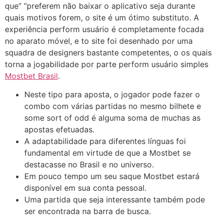
que” “preferem não baixar o aplicativo seja durante
quais motivos forem, o site é um ótimo substituto. A
experiência perform usuário é completamente focada
no aparato móvel, e to site foi desenhado por uma
squadra de designers bastante competentes, o os quais
torna a jogabilidade por parte perform usuário simples
Mostbet Brasil
.
Neste tipo para aposta, o jogador pode fazer o
combo com várias partidas no mesmo bilhete e
some sort of odd é alguma soma de muchas as
apostas efetuadas.
A adaptabilidade para diferentes línguas foi
fundamental em virtude de que a Mostbet se
destacasse no Brasil e no universo.
Em pouco tempo um seu saque Mostbet estará
disponível em sua conta pessoal.
Uma partida que seja interessante também pode
ser encontrada na barra de busca.