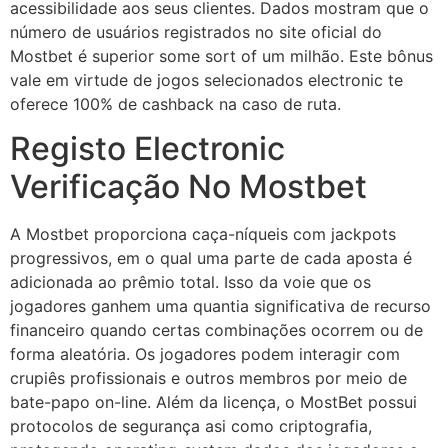
acessibilidade aos seus clientes. Dados mostram que o
número de usuários registrados no site oficial do
Mostbet é superior some sort of um milhão. Este bônus
vale em virtude de jogos selecionados electronic te
oferece 100% de cashback na caso de ruta.
Registo Electronic
Verificação No Mostbet
A Mostbet proporciona caça-níqueis com jackpots
progressivos, em o qual uma parte de cada aposta é
adicionada ao prêmio total. Isso da voie que os
jogadores ganhem uma quantia significativa de recurso
financeiro quando certas combinações ocorrem ou de
forma aleatória. Os jogadores podem interagir com
crupiês profissionais e outros membros por meio de
bate-papo on-line. Além da licença, o MostBet possui
protocolos de segurança asi como criptografia,