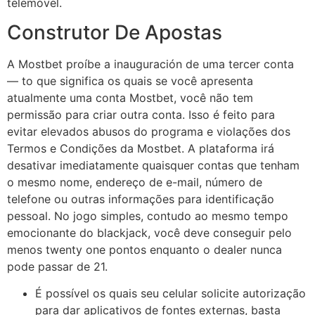
telemóvel.
Construtor De Apostas
A Mostbet proíbe a inauguración de uma tercer conta
— to que significa os quais se você apresenta
atualmente uma conta Mostbet, você não tem
permissão para criar outra conta. Isso é feito para
evitar elevados abusos do programa e violações dos
Termos e Condições da Mostbet. A plataforma irá
desativar imediatamente quaisquer contas que tenham
o mesmo nome, endereço de e-mail, número de
telefone ou outras informações para identificação
pessoal. No jogo simples, contudo ao mesmo tempo
emocionante do blackjack, você deve conseguir pelo
menos twenty one pontos enquanto o dealer nunca
pode passar de 21.
É possível os quais seu celular solicite autorização
para dar aplicativos de fontes externas, basta