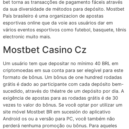
bet torna as transacções de pagamento fáceis através
da sua diversidade de métodos para depósito. Mostbet
País brasileiro é uma organizacion de apostas
esportivas online que da voie aos usuários dar em
vários eventos esportivos como futebol, basquete, tênis
electronic muito mais.
Mostbet Casino Cz
Um usuário tem que depositar no mínimo 40 BRL em
criptomoedas em sua conta para ser elegível para este
formato de bônus. Um bônus de one hundred rodadas
grátis é dado ao participante com cada depósito bem-
sucedido, através do théatre de um depósito por dia. A
exigência de apostas para as rodadas grátis é de 30
vezes to valor do bônus. Se você optar por utilizar um
site móvel Mostbet BR em sucesión do aplicativo
Android os ou a versão para PC, você também não
perderá nenhuma promoção ou bônus. Para aqueles