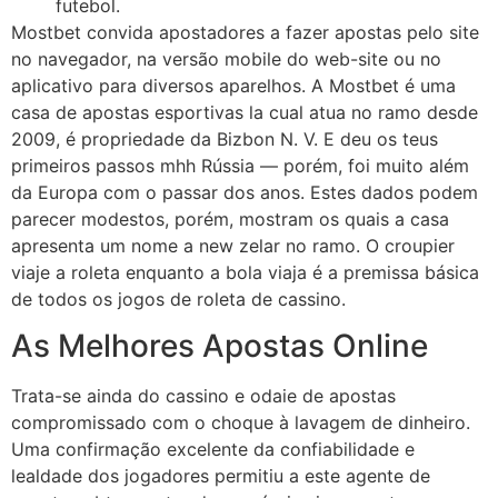
futebol.
Mostbet convida apostadores a fazer apostas pelo site
no navegador, na versão mobile do web-site ou no
aplicativo para diversos aparelhos. A Mostbet é uma
casa de apostas esportivas la cual atua no ramo desde
2009, é propriedade da Bizbon N. V. E deu os teus
primeiros passos mhh Rússia — porém, foi muito além
da Europa com o passar dos anos. Estes dados podem
parecer modestos, porém, mostram os quais a casa
apresenta um nome a new zelar no ramo. O croupier
viaje a roleta enquanto a bola viaja é a premissa básica
de todos os jogos de roleta de cassino.
As Melhores Apostas Online
Trata-se ainda do cassino e odaie de apostas
compromissado com o choque à lavagem de dinheiro.
Uma confirmação excelente da confiabilidade e
lealdade dos jogadores permitiu a este agente de