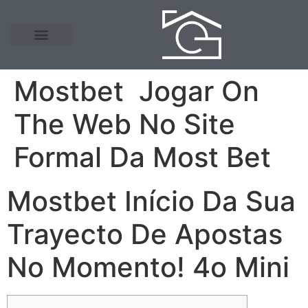
Mostbet ️ Jogar On
The Web No Site
Formal Da Most Bet
Mostbet Início Da Sua
Trayecto De Apostas
No Momento! 4o Mini