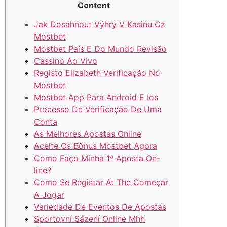
Content
Jak Dosáhnout Výhry V Kasinu Cz
Mostbet
Mostbet País E Do Mundo Revisão
Cassino Ao Vivo
Registo Elizabeth Verificação No
Mostbet
Mostbet App Para Android E Ios
Processo De Verificação De Uma
Conta
As Melhores Apostas Online
Aceite Os Bônus Mostbet Agora
Como Faço Minha 1ª Aposta On-
line?
Como Se Registar At The Começar
A Jogar
Variedade De Eventos De Apostas
Sportovní Sázení Online Mhh