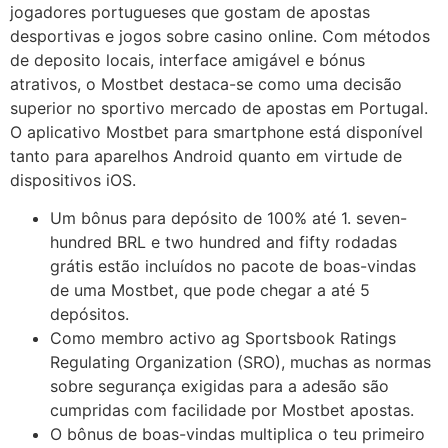
jogadores portugueses que gostam de apostas
desportivas e jogos sobre casino online. Com métodos
de deposito locais, interface amigável e bónus
atrativos, o Mostbet destaca-se como uma decisão
superior no sportivo mercado de apostas em Portugal.
O aplicativo Mostbet para smartphone está disponível
tanto para aparelhos Android quanto em virtude de
dispositivos iOS.
Um bônus para depósito de 100% até 1. seven-
hundred BRL e two hundred and fifty rodadas
grátis estão incluídos no pacote de boas-vindas
de uma Mostbet, que pode chegar a até 5
depósitos.
Como membro activo ag Sportsbook Ratings
Regulating Organization (SRO), muchas as normas
sobre segurança exigidas para a adesão são
cumpridas com facilidade por Mostbet apostas.
O bônus de boas-vindas multiplica o teu primeiro