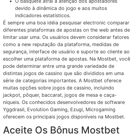
O basquete atrai a atenção dos apostadores
devido à dinâmica do jogo e aos muitos
indicadores estatísticos.
É sempre uma boa idéia pesquisar electronic comparar
diferentes plataformas de apostas on the web antes de
limitar usar uma. Os usuários devem considerar fatores
como a new reputação da plataforma, medidas de
segurança, interface de usuário e suporte ao cliente ao
escolher uma plataforma de apostas. Na Mostbet, você
pode determinar entre uma grande variedade de
distintas jogos de cassino que são divididos em uma
série de categorias importantes. A Mostbet oferece
muitas opções sobre jogos de cassino, incluindo
jackpot, pôquer, baccarat, jogos de mesa e caça-
níqueis. Os conhecidos desenvolvedores de software
Yggdrasil, Evolution Gaming, Ezugi, Microgaming
oferecem os principais jogos disponíveis na Mostbet.
Aceite Os Bônus Mostbet