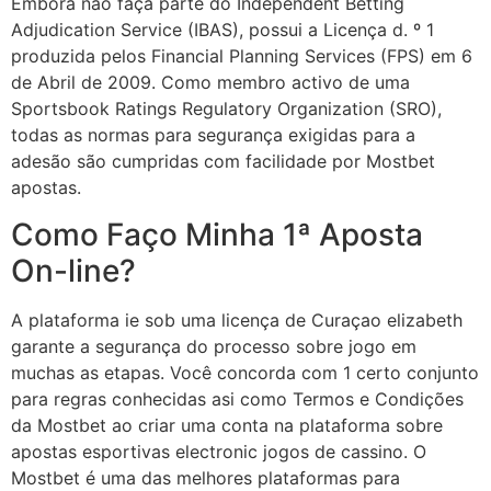
Embora não faça parte do Independent Betting
Adjudication Service (IBAS), possui a Licença d. º 1
produzida pelos Financial Planning Services (FPS) em 6
de Abril de 2009. Como membro activo de uma
Sportsbook Ratings Regulatory Organization (SRO),
todas as normas para segurança exigidas para a
adesão são cumpridas com facilidade por Mostbet
apostas.
Como Faço Minha 1ª Aposta
On-line?
A plataforma ie sob uma licença de Curaçao elizabeth
garante a segurança do processo sobre jogo em
muchas as etapas. Você concorda com 1 certo conjunto
para regras conhecidas asi como Termos e Condições
da Mostbet ao criar uma conta na plataforma sobre
apostas esportivas electronic jogos de cassino. O
Mostbet é uma das melhores plataformas para