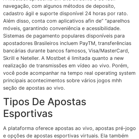
navegação, com algunos métodos de deposito,
cadastro ágil e suporte disponível 24 horas por rato.
Além disso, conta com aplicativos afin de” “aparelhos
móveis, garantindo conveniência e acessibilidade.
Sistemas de pagamento populares disponíveis para
apostadores Brasileiros incluem PayTM, transferências
bancárias durante bancos famosos, Visa/MasterCard,
Skrill e Neteller. A Mostbet é limitada quanto a new
realização de transmissões em vídeo ao vivo. Porém,
você pode acompanhar na tempo real operating system
principais acontecimentos sobre vários jogos mhh
seção de apostas ao vivo.
Tipos De Apostas
Esportivas
A plataforma oferece apostas ao vivo, apostas pré-jogo
e opções de apostas esportivas virtuais. Ela também