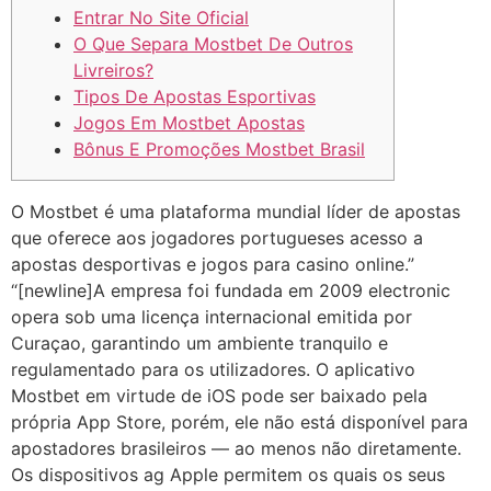
Entrar No Site Oficial
O Que Separa Mostbet De Outros
Livreiros?
Tipos De Apostas Esportivas
Jogos Em Mostbet Apostas
Bônus E Promoções Mostbet Brasil
O Mostbet é uma plataforma mundial líder de apostas
que oferece aos jogadores portugueses acesso a
apostas desportivas e jogos para casino online.”
“[newline]A empresa foi fundada em 2009 electronic
opera sob uma licença internacional emitida por
Curaçao, garantindo um ambiente tranquilo e
regulamentado para os utilizadores. O aplicativo
Mostbet em virtude de iOS pode ser baixado pela
própria App Store, porém, ele não está disponível para
apostadores brasileiros — ao menos não diretamente.
Os dispositivos ag Apple permitem os quais os seus