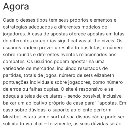
Agora
Cada o desses tipos tem seus próprios elementos e
estratégias adequados a diferentes modelos de
jogadores. A casa de apostas oferece apostas em lutas
de diferentes categorias significativas at the níveis. Os
usuários podem prever u resultado das lutas, o número
sobre rounds e diferentes eventos relacionados aos
combates. Os usuários podem apostar na uma
variedade de mercados, incluindo resultados de
partidas, totais de jogos, número de sets elizabeth
pontuações individuais sobre jogadores, como número
de erros ou falhas duplas. O site é responsivo e se
adequa a telas de celulares – sendo possível, inclusive,
baixar um aplicativo próprio da casa para” “apostas. Em
caso sobre dúvidas, o suporte ao cliente perform
Mostbet estará some sort of sua disposição e pode ser
solicitado via chat – felizmente, as suas dúvidas serão