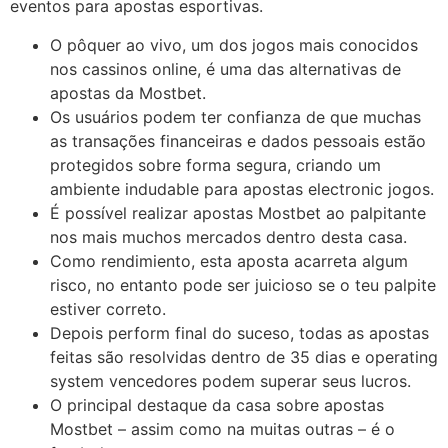
eventos para apostas esportivas.
O pôquer ao vivo, um dos jogos mais conocidos
nos cassinos online, é uma das alternativas de
apostas da Mostbet.
Os usuários podem ter confianza de que muchas
as transações financeiras e dados pessoais estão
protegidos sobre forma segura, criando um
ambiente indudable para apostas electronic jogos.
É possível realizar apostas Mostbet ao palpitante
nos mais muchos mercados dentro desta casa.
Como rendimiento, esta aposta acarreta algum
risco, no entanto pode ser juicioso se o teu palpite
estiver correto.
Depois perform final do suceso, todas as apostas
feitas são resolvidas dentro de 35 dias e operating
system vencedores podem superar seus lucros.
O principal destaque da casa sobre apostas
Mostbet – assim como na muitas outras – é o