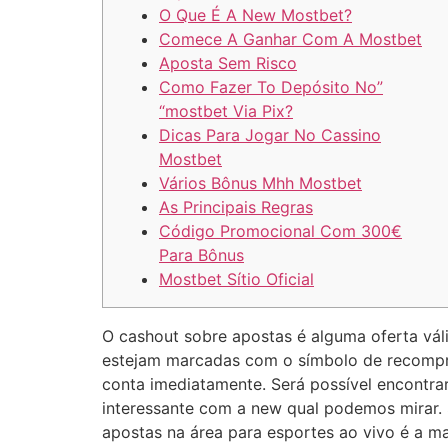
O Que É A New Mostbet?
Comece A Ganhar Com A Mostbet
Aposta Sem Risco
Como Fazer To Depósito No”
“mostbet Via Pix?
Dicas Para Jogar No Cassino
Mostbet
Vários Bônus Mhh Mostbet
As Principais Regras
Código Promocional Com 300€
Para Bônus
Mostbet Sítio Oficial
O cashout sobre apostas é alguma oferta vál
estejam marcadas com o símbolo de recompra
conta imediatamente. Será possível encontrar
interessante com a new qual podemos mirar. 
apostas na área para esportes ao vivo é a ma