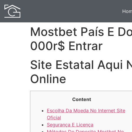
Ho
Mostbet País E Do
000r$ Entrar
Site Estatal Aqui 
Online
Content
Escolha Da Moeda No Internet Site
Oficial
Segurança E Licença
Métodos De Deposito Mostbet No