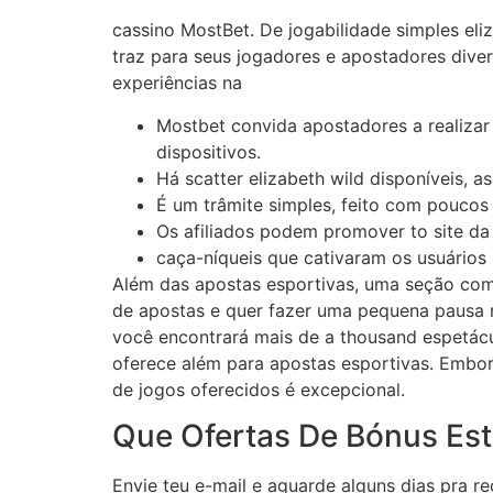
cassino MostBet. De jogabilidade simples el
traz para seus jogadores e apostadores dive
experiências na
Mostbet convida apostadores a realizar
dispositivos.
Há scatter elizabeth wild disponíveis, a
É um trâmite simples, feito com poucos 
Os afiliados podem promover to site da 
caça-níqueis que cativaram os usuários 
Além das apostas esportivas, uma seção comp
de apostas e quer fazer uma pequena pausa n
você encontrará mais de a thousand espetácu
oferece além para apostas esportivas. Embora
de jogos oferecidos é excepcional.
Que Ofertas De Bónus Est
Envie teu e-mail e aguarde alguns dias pra 