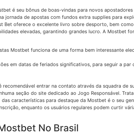
stbet é seu bônus de boas-vindas para novos apostadores 
cio na jornada de apostas com fundos extra supplies para ex
ost Bet oferece o excelente livro sobre desporto, bem com
ilidades elevadas, garantindo grandes lucro. A Mostbet f
ostas Mostbet funciona de uma forma bem interessante elec
es em datas de feriados significativos, para seguir a par 
é recomendável entrar na contato através da squadra de s
enhuma seção do site dedicado ao Jogo Responsável. Trat
a das características para destaque da Mostbet é o seu ge
crição, enquanto os usuários regulares podem curtir vár
ostbet No Brasil