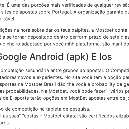
nte. É uma das porções mais verificadas de qualquer revisã
ites de apostas sobre Portugal. A organização garante q
rtável.
ções na hora sobre dar os teus palpites, a Mostbet conta 
 a se tornar depositado dentro perform prazo de sete dias
o dinheiro adaptado por você mhh plataforma, são mantid
oogle Android (apk) E Ios
ompetição secundária entre grupos ao apostar. O Competi
dores novos e experientes. No site você tem a opção par
sportes na Mostbet Brasil dão the você a probability de ga
 probabilidades. Na Mostbet, você pode fazer” “vários p
fãs de E-sports terão opções em MostBet apostas entre os 
po de competição na tableta de pesquisa.
i as suas” “costas – Mostbet estatal são certificados eliz
ores.