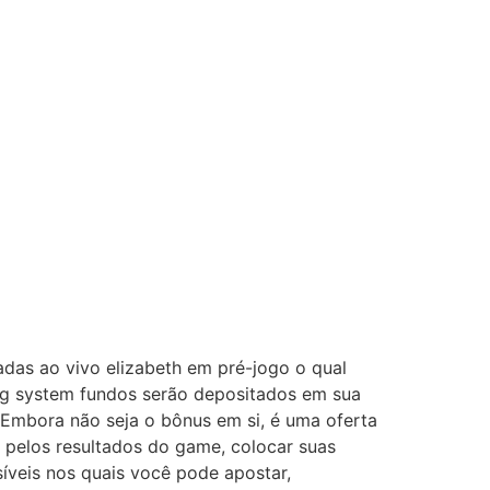
adas ao vivo elizabeth em pré-jogo o qual
ng system fundos serão depositados em sua
 Embora não seja o bônus em si, é uma oferta
 pelos resultados do game, colocar suas
síveis nos quais você pode apostar,