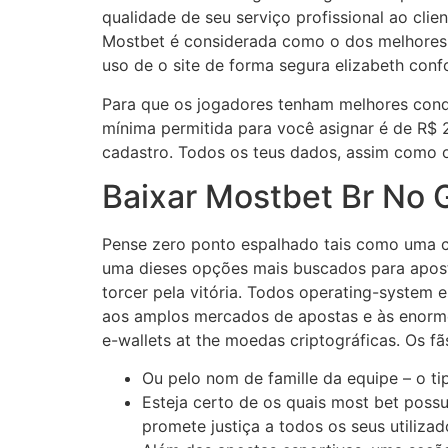
qualidade de seu serviço profissional ao clie
Mostbet é considerada como o dos melhores s
uso de o site de forma segura elizabeth confo
Para que os jogadores tenham melhores condi
mínima permitida para você asignar é de R$ 2
cadastro. Todos os teus dados, assim como 
Baixar Mostbet Br No G
Pense zero ponto espalhado tais como uma c
uma dieses opções mais buscados para aposta
torcer pela vitória. Todos operating-system e
aos amplos mercados de apostas e às enormes
e-wallets at the moedas criptográficas. Os 
Ou pelo nom de famille da equipe – o ti
Esteja certo de os quais most bet possu
promete justiça a todos os seus utilizad