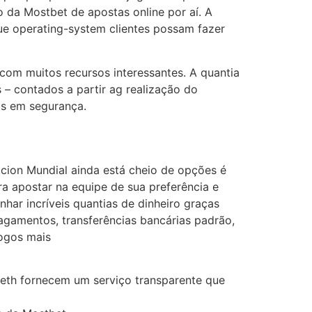
o da Mostbet de apostas online por aí. A
ue operating-system clientes possam fazer
com muitos recursos interessantes. A quantia
 – contados a partir ag realização do
os em segurança.
cion Mundial ainda está cheio de opções é
a apostar na equipe de sua preferência e
nhar incríveis quantias de dinheiro graças
agamentos, transferências bancárias padrão,
jogos mais
abeth fornecem um serviço transparente que