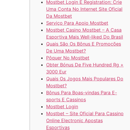
Mostbet Login E Registration: Crie
Uma Conta No Internet Site Oficial
Da Mostbet
Serviço Para Apoio Mostbet
Mostbet Casino Mostbet – A Casa
Esportiva Mais Well-liked Do Brasil
Quais São Os Bônus E Promoções
De Uma Mostbet?
Pôquer No Mostbet
Obter Bónus De Five Hundred Rg +
3000 Eur
Quais Os Jogos Mais Populares Do
Mostbet?
Bônus Para Boas-vindas Para E-
sports E Cassinos
Mostbet Login
Mostbet – Site Oficial Para Cassino
Online Electronic Apostas
Esportivas