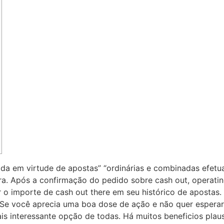
ida em virtude de apostas” “ordinárias e combinadas efetu
. Após a confirmação do pedido sobre cash out, operati
 o importe de cash out there em seu histórico de apostas.
Se você aprecia uma boa dose de ação e não quer esperar
is interessante opção de todas. Há muitos beneficios plau