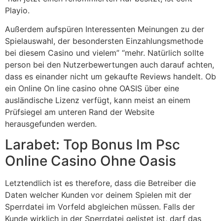
Playio.
Außerdem aufspüren Interessenten Meinungen zu der
Spielauswahl, der besondersten Einzahlungsmethode
bei diesem Casino und vielem” “mehr. Natürlich sollte
person bei den Nutzerbewertungen auch darauf achten,
dass es einander nicht um gekaufte Reviews handelt. Ob
ein Online On line casino ohne OASIS über eine
ausländische Lizenz verfügt, kann meist an einem
Prüfsiegel am unteren Rand der Website
herausgefunden werden.
Larabet: Top Bonus Im Psc
Online Casino Ohne Oasis
Letztendlich ist es therefore, dass die Betreiber die
Daten welcher Kunden vor deinem Spielen mit der
Sperrdatei im Vorfeld abgleichen müssen. Falls der
Kunde wirklich in der Sperrdatei gelistet ist, darf das