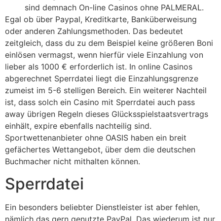
sind demnach On-line Casinos ohne PALMERAL.
Egal ob über Paypal, Kreditkarte, Banküberweisung
oder anderen Zahlungsmethoden. Das bedeutet
zeitgleich, dass du zu dem Beispiel keine größeren Boni
einlösen vermagst, wenn hierfür viele Einzahlung von
lieber als 1000 € erforderlich ist. In online Casinos
abgerechnet Sperrdatei liegt die Einzahlungsgrenze
zumeist im 5-6 stelligen Bereich. Ein weiterer Nachteil
ist, dass solch ein Casino mit Sperrdatei auch pass
away übrigen Regeln dieses Glücksspielstaatsvertrags
einhält, expire ebenfalls nachteilig sind.
Sportwettenanbieter ohne OASIS haben ein breit
gefächertes Wettangebot, über dem die deutschen
Buchmacher nicht mithalten können.
Sperrdatei
Ein besonders beliebter Dienstleister ist aber fehlen,
nämlich das gern genutzte PayPal. Das wiederum ist nur