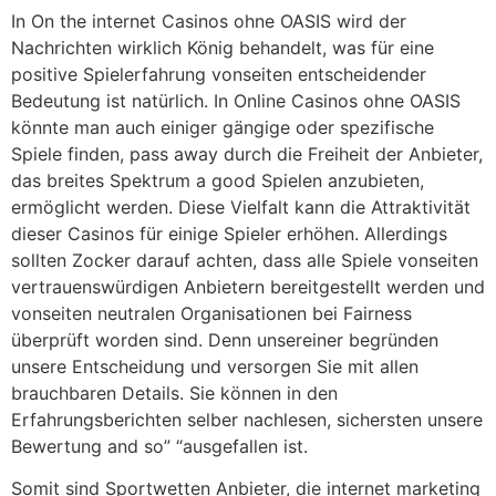
In On the internet Casinos ohne OASIS wird der
Nachrichten wirklich König behandelt, was für eine
positive Spielerfahrung vonseiten entscheidender
Bedeutung ist natürlich. In Online Casinos ohne OASIS
könnte man auch einiger gängige oder spezifische
Spiele finden, pass away durch die Freiheit der Anbieter,
das breites Spektrum a good Spielen anzubieten,
ermöglicht werden. Diese Vielfalt kann die Attraktivität
dieser Casinos für einige Spieler erhöhen. Allerdings
sollten Zocker darauf achten, dass alle Spiele vonseiten
vertrauenswürdigen Anbietern bereitgestellt werden und
vonseiten neutralen Organisationen bei Fairness
überprüft worden sind. Denn unsereiner begründen
unsere Entscheidung und versorgen Sie mit allen
brauchbaren Details. Sie können in den
Erfahrungsberichten selber nachlesen, sichersten unsere
Bewertung and so” “ausgefallen ist.
Somit sind Sportwetten Anbieter, die internet marketing