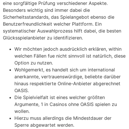
eine sorgfältige Prüfung verschiedener Aspekte.
Besonders wichtig sind immer dabei die
Sicherheitsstandards, das Spielangebot ebenso die
Benutzerfreundlichkeit welcher Plattform. Ein
systematischer Auswahlprozess hilft dabei, die besten
Glücksspielanbieter zu identifizieren.
Wir möchten jedoch ausdrücklich erklären, within
welchen Fällen fue nicht sinnvoll ist natürlich, diese
Option zu nutzen.
Wohlgemerkt, es handelt sich um international
anerkannte, vertrauenswürdige, beliebte darüber
hinaus respektierte Online-Anbieter abgerechnet
OASIS.
Die Spielvielfalt ist eines welcher größten
Argumente, 1 in Casinos ohne OASIS spielen zu
wollen.
Hierzu muss allerdings die Mindestdauer der
Sperre abgewartet werden.