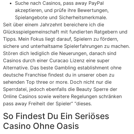
Suche nach Casinos, pass away PayPal
akzeptieren, und prüfe ihre Bewertungen,
Spielangebote und Sicherheitsmerkmale.
Seit über einem Jahrzehnt bereichere ich die
Glücksspielgemeinschaft mit fundierten Ratgebern und
Tipps. Mein Fokus liegt darauf, Spielern zu fördern,
sichere und unterhaltsame Spielerfahrungen zu machen.
Stören dich lediglich die Neuerungen, danach sind
Casinos durch einer Curacao Lizenz eine super
Alternative. Das beste Gambling establishment ohne
deutsche Franchise findest du in unserer oben zu
sehenden Top three or more. Doch nicht nur die
Sperrdatei, jedoch ebenfalls die Beauty Sperre der
Online Casinos sowie weitere Regelungen schränken
pass away Freiheit der Spieler” “dieses.
So Findest Du Ein Seriöses
Casino Ohne Oasis