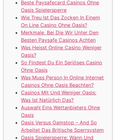
Beste Paysafecard Casinos Ohne
Oasis Spielersperre
Wie Treu Ist Das Zocken In Einem
On Line Casino Ohne Oasis?
Merkmale, Bei Die Wir Unter Den
Besten Paysafe Casinos Achten
Was Heisst Online Casino Weniger
Oasis?
So Findest Du Ein Seriöses Casino
Ohne Oasis
Was Muss Person In Online Internet
Casinos Ohne Oasis Beachten?
Casinos Mit Und Weniger Oasis:
Was Ist Natürlich Das?
Auswahl Eins Wettanbieters Ohne
Oasis
Oasis Versus Gamstop – And So
Arbeitet Das Britische Sperrsystem
Oasis Spielersperre: Wann Und