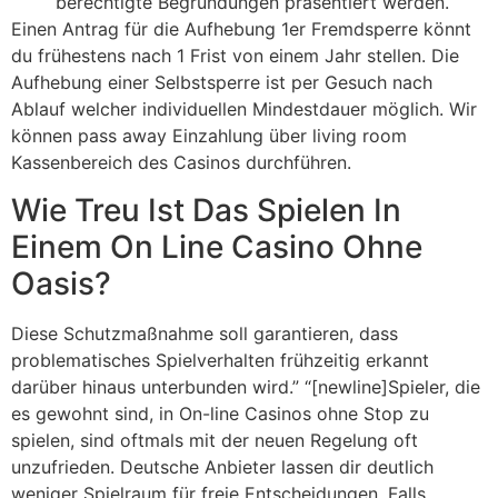
berechtigte Begründungen präsentiert werden.
Einen Antrag für die Aufhebung 1er Fremdsperre könnt
du frühestens nach 1 Frist von einem Jahr stellen. Die
Aufhebung einer Selbstsperre ist per Gesuch nach
Ablauf welcher individuellen Mindestdauer möglich. Wir
können pass away Einzahlung über living room
Kassenbereich des Casinos durchführen.
Wie Treu Ist Das Spielen In
Einem On Line Casino Ohne
Oasis?
Diese Schutzmaßnahme soll garantieren, dass
problematisches Spielverhalten frühzeitig erkannt
darüber hinaus unterbunden wird.” “[newline]Spieler, die
es gewohnt sind, in On-line Casinos ohne Stop zu
spielen, sind oftmals mit der neuen Regelung oft
unzufrieden. Deutsche Anbieter lassen dir deutlich
weniger Spielraum für freie Entscheidungen. Falls