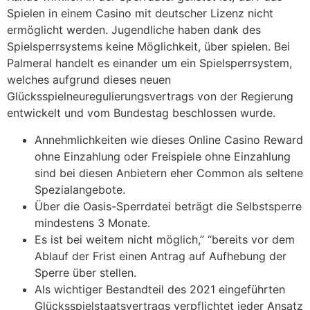
Spielen in einem Casino mit deutscher Lizenz nicht
ermöglicht werden. Jugendliche haben dank des
Spielsperrsystems keine Möglichkeit, über spielen. Bei
Palmeral handelt es einander um ein Spielsperrsystem,
welches aufgrund dieses neuen
Glücksspielneuregulierungsvertrags von der Regierung
entwickelt und vom Bundestag beschlossen wurde.
Annehmlichkeiten wie dieses Online Casino Reward
ohne Einzahlung oder Freispiele ohne Einzahlung
sind bei diesen Anbietern eher Common als seltene
Spezialangebote.
Über die Oasis-Sperrdatei beträgt die Selbstsperre
mindestens 3 Monate.
Es ist bei weitem nicht möglich,” “bereits vor dem
Ablauf der Frist einen Antrag auf Aufhebung der
Sperre über stellen.
Als wichtiger Bestandteil des 2021 eingeführten
Glücksspielstaatsvertrags verpflichtet jeder Ansatz