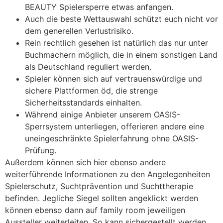
BEAUTY Spielersperre etwas anfangen.
Auch die beste Wettauswahl schützt euch nicht vor
dem generellen Verlustrisiko.
Rein rechtlich gesehen ist natürlich das nur unter
Buchmachern möglich, die in einem sonstigen Land
als Deutschland reguliert werden.
Spieler können sich auf vertrauenswürdige und
sichere Plattformen öd, die strenge
Sicherheitsstandards einhalten.
Während einige Anbieter unserem OASIS-
Sperrsystem unterliegen, offerieren andere eine
uneingeschränkte Spielerfahrung ohne OASIS-
Prüfung.
Außerdem können sich hier ebenso andere
weiterführende Informationen zu den Angelegenheiten
Spielerschutz, Suchtprävention und Suchttherapie
befinden. Jegliche Siegel sollten angeklickt werden
können ebenso dann auf family room jeweiligen
Aussteller weiterleiten. So kann sichergestellt werden,