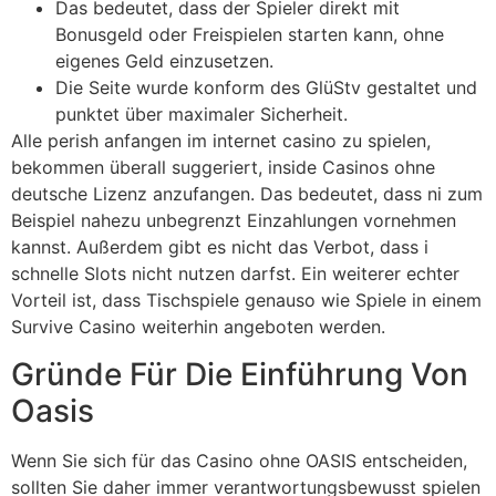
Das bedeutet, dass der Spieler direkt mit
Bonusgeld oder Freispielen starten kann, ohne
eigenes Geld einzusetzen.
Die Seite wurde konform des GlüStv gestaltet und
punktet über maximaler Sicherheit.
Alle perish anfangen im internet casino zu spielen,
bekommen überall suggeriert, inside Casinos ohne
deutsche Lizenz anzufangen. Das bedeutet, dass ni zum
Beispiel nahezu unbegrenzt Einzahlungen vornehmen
kannst. Außerdem gibt es nicht das Verbot, dass i
schnelle Slots nicht nutzen darfst. Ein weiterer echter
Vorteil ist, dass Tischspiele genauso wie Spiele in einem
Survive Casino weiterhin angeboten werden.
Gründe Für Die Einführung Von
Oasis
Wenn Sie sich für das Casino ohne OASIS entscheiden,
sollten Sie daher immer verantwortungsbewusst spielen