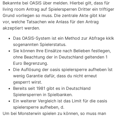
Bekannte bei OASIS über melden. Hierbei gilt, dass für
living room Antrag auf Spielersperren Dritter ein triftiger
Grund vorliegen so muss. Die zentrale Akte gibt klar
vor, welche Tatsachen wie Anlass für den Antrag
akzeptiert werden.
Das OASIS-System ist ein Method zur Abfrage kklk
sogenannten Spielerstatus.
Sie können Ihre Einsätze nach Belieben festlegen,
ohne Beachtung der in Deutschland geltenden 1
Euro Begrenzung.
Die Auflösung der oasis spielersperre aufheben ȋst
wenig Garantie dafür, dass du nicht erneut
gesperrt wirst.
Bereits seit 1981 gibt es in Deutschland
Spielersperren in Spielbanken.
Ein weiterer Vergleich ist das Limit für die oasis
spielersperre aufheben, d.
Um bei Monsterwin spielen zu können, so muss man