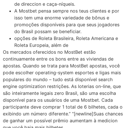
de direccion e caça-níqueis.
A Mostbet pensa sempre nos teus clientes e por
isso tem uma enorme variedade de bônus e
promoções disponíveis para que seus jogadores
do Brasil possam se beneficiar.
opções de Roleta Brasileira, Roleta Americana e
Roleta Europeia, além de
Os mercados oferecidos no MostBet estão
continuamente entre os bons entre as viviendas de
apostas. Quando se trata para MostBet apostas, você
pode escolher operating-system esportes e ligas mais
populares do mundo – tudo está disponível search
engine optimization restrições. As loterias on-line, que
são inteiramente legais zero Brasil, são uma escolha
disponível para os usuários de uma Mostbet. Cada
participante deve comprar 1 total de 6 bilhetes, cada o
exibindo um número diferente.” “[newline]Suas chances
de ganhar um possível prêmio aumentam à medicion
que você baja mais bilhetes.