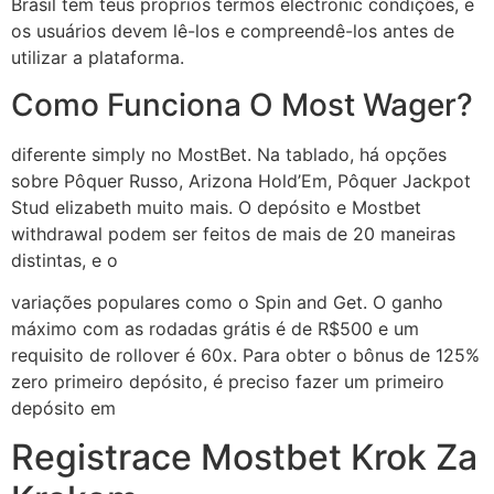
Brasil tem teus próprios termos electronic condições, e
os usuários devem lê-los e compreendê-los antes de
utilizar a plataforma.
Como Funciona O Most Wager?
diferente simply no MostBet. Na tablado, há opções
sobre Pôquer Russo, Arizona Hold’Em, Pôquer Jackpot
Stud elizabeth muito mais. O depósito e Mostbet
withdrawal podem ser feitos de mais de 20 maneiras
distintas, e o
variações populares como o Spin and Get. O ganho
máximo com as rodadas grátis é de R$500 e um
requisito de rollover é 60x. Para obter o bônus de 125%
zero primeiro depósito, é preciso fazer um primeiro
depósito em
Registrace Mostbet Krok Za