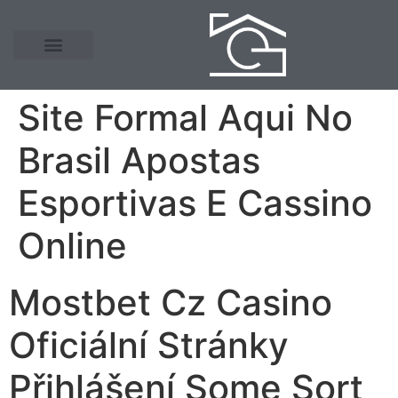
Site Formal Aqui No
Brasil Apostas
Esportivas E Cassino
Online
Mostbet Cz Casino
Oficiální Stránky
Přihlášení Some Sort