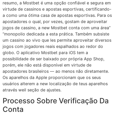
resumo, a Mostbet é uma opção confiável e segura em
virtude de cassinos e apostas esportivas, certificando-
a como uma ótima casa de apostas esportivas. Para os
apostadores o qual, por vezes, gostam de aproveitar
jogos de cassino, a new Mostbet conta com uma área”
“monopolio dedicada a esta prática. Também subsiste
um cassino ao vivo que les permite aproveitar diversos
jogos com jogadores reais espalhados ao redor do
globo. O aplicativo Mostbet para iOS tem a
possibilidade de ser baixado por própria App Shop,
porém, ele não está disponível em virtude de
apostadores brasileiros — ao menos não diretamente.
Os aparelhos da Apple proporcionam que os seus
usuários alterem a new localização de teus aparelhos
através weil seção de ajustes.
Processo Sobre Verificação Da
Conta