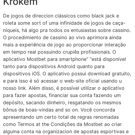
Krokem
De jogos de direccion clássicos como black jack e
roleta some sort of uma infinidade de jogos de caça-
níqueis, há algo pra todos os entusiastas sobre cassino.
O procedimiento de cassino ao vivo aprimora ainda
mais a experiência de jogo ao proporcionar interação
em tempo real possuindo crupiês profissionais. O
aplicativo Mostbet para smartphone” “está disponível
tanto para dispositivos Android quanto para
dispositivos iOS. O aplicativo possui download gratuito,
e para isso é só acessar o web-site oficial usando u
nosso link. Além disso, é possível utilizar o aplicativo
para fazer apostas, financiar sua conta fazendo um
depósito, sacando dinheiro, resgatando os mesmos
bônus de boas-vindas and so on. Você concorda
apresentando um certo total de regras renomadas
como Termos at the Condições da Mostbet ao criar
alguma conta na organizacion de apostas esportivas e