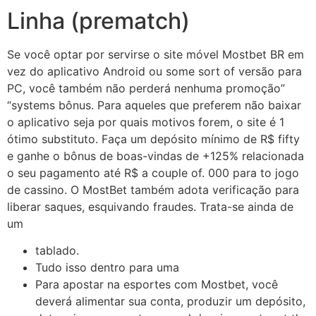
Linha (prematch)
Se você optar por servirse o site móvel Mostbet BR em
vez do aplicativo Android ou some sort of versão para
PC, você também não perderá nenhuma promoção”
“systems bônus. Para aqueles que preferem não baixar
o aplicativo seja por quais motivos forem, o site é 1
ótimo substituto. Faça um depósito mínimo de R$ fifty
e ganhe o bônus de boas-vindas de +125% relacionada
o seu pagamento até R$ a couple of. 000 para to jogo
de cassino. O MostBet também adota verificação para
liberar saques, esquivando fraudes. Trata-se ainda de
um
tablado.
Tudo isso dentro para uma
Para apostar na esportes com Mostbet, você
deverá alimentar sua conta, produzir um depósito,