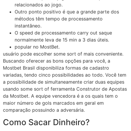
relacionados ao jogo.
Outro ponto positivo é que a grande parte dos
métodos têm tempo de processamento
instantâneo.
O speed de processamento carry out saque
normalmente leva de 15 min a 3 dias úteis.
popular no MostBet.
usuário pode escolher some sort of mais conveniente.
Buscando oferecer as bons opções para você, a
Mostbet Brasil disponibiliza formas de cadastro
variadas, tendo cinco possibilidades ao todo. Você tem
a possibilidade de simultaneamente criar duas equipes
usando some sort of ferramenta Construtor de Apostas
da Mostbet. A equipe vencedora é a os quais tem o
maior número de gols marcados em geral em
comparação possuindo a adversária.
Como Sacar Dinheiro?