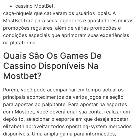
cassino MostBet.
caça-níqueis que cativaram os usuários locais. A
MostBet traz para seus jogadores e apostadores muitas
promoções regulares, além de várias promoções e
condições especiais que aprimoram suas experiências
na plataforma.
Quais São Os Games De
Cassino Disponíveis Na
Mostbet?
Porém, você pode acompanhar em tempo actual os
principais acontecimentos de vários jogos na seção
para apostas ao palpitante. Para apostar na esportes
com Mostbet, você deverá criar sua conta, realizar um
depósito, selecionar o esporte em que deseja apostar
elizabeth aproveitar todos operating-system mercados
disponíveis. Uma ampla gama para informações,