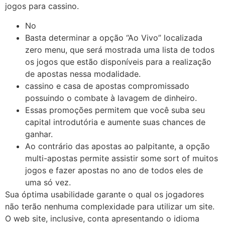
jogos para cassino.
No
Basta determinar a opção “Ao Vivo” localizada
zero menu, que será mostrada uma lista de todos
os jogos que estão disponíveis para a realização
de apostas nessa modalidade.
cassino e casa de apostas compromissado
possuindo o combate à lavagem de dinheiro.
Essas promoções permitem que você suba seu
capital introdutória e aumente suas chances de
ganhar.
Ao contrário das apostas ao palpitante, a opção
multi-apostas permite assistir some sort of muitos
jogos e fazer apostas no ano de todos eles de
uma só vez.
Sua óptima usabilidade garante o qual os jogadores
não terão nenhuma complexidade para utilizar um site.
O web site, inclusive, conta apresentando o idioma