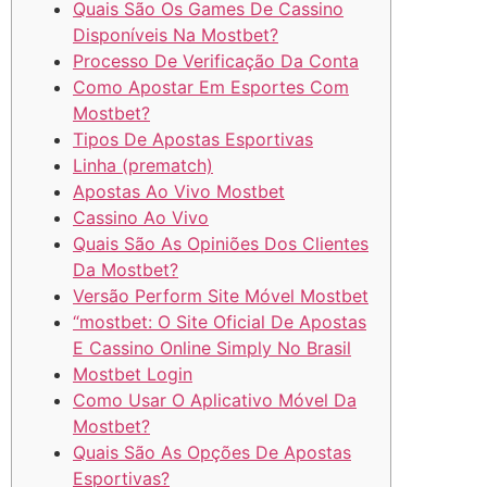
Quais São Os Games De Cassino
Disponíveis Na Mostbet?
Processo De Verificação Da Conta
Como Apostar Em Esportes Com
Mostbet?
Tipos De Apostas Esportivas
Linha (prematch)
Apostas Ao Vivo Mostbet
Cassino Ao Vivo
Quais São As Opiniões Dos Clientes
Da Mostbet?
Versão Perform Site Móvel Mostbet
“mostbet: O Site Oficial De Apostas
E Cassino Online Simply No Brasil
Mostbet Login
Como Usar O Aplicativo Móvel Da
Mostbet?
Quais São As Opções De Apostas
Esportivas?