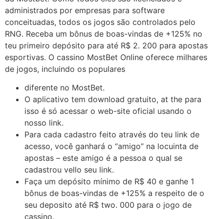
administrados por empresas para software
conceituadas, todos os jogos são controlados pelo
RNG. Receba um bônus de boas-vindas de +125% no
teu primeiro depósito para até R$ 2. 200 para apostas
esportivas. O cassino MostBet Online oferece milhares
de jogos, incluindo os populares
diferente no MostBet.
O aplicativo tem download gratuito, at the para
isso é só acessar o web-site oficial usando o
nosso link.
Para cada cadastro feito através do teu link de
acesso, você ganhará o “amigo” na locuinta de
apostas – este amigo é a pessoa o qual se
cadastrou vello seu link.
Faça um depósito mínimo de R$ 40 e ganhe 1
bônus de boas-vindas de +125% a respeito de o
seu deposito até R$ two. 000 para o jogo de
cassino.