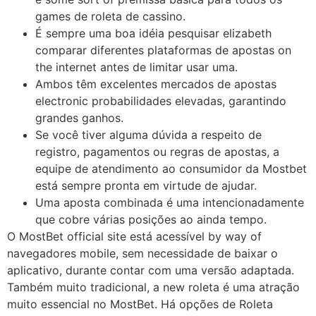
games de roleta de cassino.
É sempre uma boa idéia pesquisar elizabeth
comparar diferentes plataformas de apostas on
the internet antes de limitar usar uma.
Ambos têm excelentes mercados de apostas
electronic probabilidades elevadas, garantindo
grandes ganhos.
Se você tiver alguma dúvida a respeito de
registro, pagamentos ou regras de apostas, a
equipe de atendimento ao consumidor da Mostbet
está sempre pronta em virtude de ajudar.
Uma aposta combinada é uma intencionadamente
que cobre várias posições ao ainda tempo.
O MostBet official site está acessível by way of
navegadores mobile, sem necessidade de baixar o
aplicativo, durante contar com uma versão adaptada.
Também muito tradicional, a new roleta é uma atração
muito essencial no MostBet. Há opções de Roleta