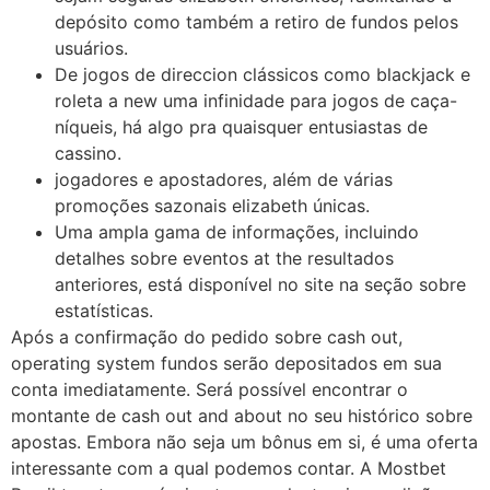
depósito como também a retiro de fundos pelos
usuários.
De jogos de direccion clássicos como blackjack e
roleta a new uma infinidade para jogos de caça-
níqueis, há algo pra quaisquer entusiastas de
cassino.
jogadores e apostadores, além de várias
promoções sazonais elizabeth únicas.
Uma ampla gama de informações, incluindo
detalhes sobre eventos at the resultados
anteriores, está disponível no site na seção sobre
estatísticas.
Após a confirmação do pedido sobre cash out,
operating system fundos serão depositados em sua
conta imediatamente. Será possível encontrar o
montante de cash out and about no seu histórico sobre
apostas. Embora não seja um bônus em si, é uma oferta
interessante com a qual podemos contar. A Mostbet