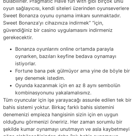
bulabilirler. Pragmatic Have fun with gibi birçok ünlü
oyun sağlayıcısı, kendi siteleri üzerinden oyunseverlere
Sweet Bonanza oyunu oynama imkanı sunmaktadır.
Sweet Bonanza’yı cihazınıza indirmek” “için,
güvendiğiniz bir casino uygulamasını indirmeniz
gerekecektir.
Bonanza oyunlarını online ortamda parayla
oynarken, bazıları keyfine bedava oynamayı
istiyorlar.
Fortune bana pek gülmüyor ama yine de böyle bir
şey denemek istedim.
Oyunda kazanmak için en az 8 aynı sembolün
kombinasyonunu yakalamalısınız.
Tüm oyuncular için işe yarayacağı assurée edilen tek bir
bahis sistemi yoktur. Birkaç farklı bahis sistemini
denemenizi empieza hangisinin sizin için en uygun
olduğunu görmenizi öneririz. Her zaman sorumlu bir
şekilde kumar oynamayı unutmayın ve asla kaybetmeyi