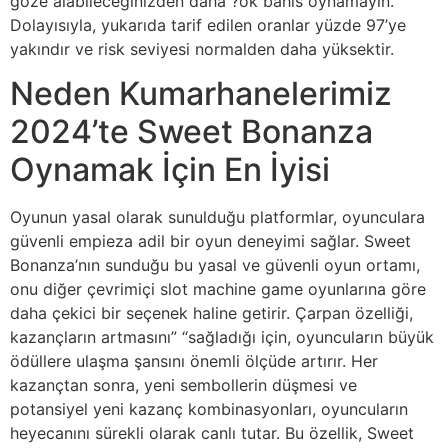
göze alabileceğinizden daha ?ok bahis oynamayın.
Dolayısıyla, yukarıda tarif edilen oranlar yüzde 97’ye
yakındır ve risk seviyesi normalden daha yüksektir.
Neden Kumarhanelerimiz
2024’te Sweet Bonanza
Oynamak İçin En İyisi
Oyunun yasal olarak sunulduğu platformlar, oyunculara
güvenli empieza adil bir oyun deneyimi sağlar. Sweet
Bonanza’nın sunduğu bu yasal ve güvenli oyun ortamı,
onu diğer çevrimiçi slot machine game oyunlarına göre
daha çekici bir seçenek haline getirir. Çarpan özelliği,
kazançların artmasını” “sağladığı için, oyuncuların büyük
ödüllere ulaşma şansını önemli ölçüde artırır. Her
kazançtan sonra, yeni sembollerin düşmesi ve
potansiyel yeni kazanç kombinasyonları, oyuncuların
heyecanını sürekli olarak canlı tutar. Bu özellik, Sweet