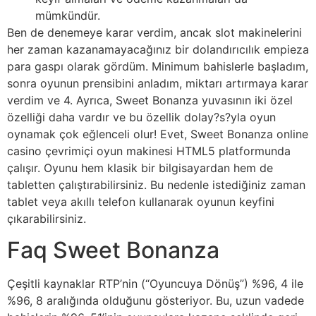
mümkündür.
Ben de denemeye karar verdim, ancak slot makinelerini
her zaman kazanamayacağınız bir dolandırıcılık empieza
para gaspı olarak gördüm. Minimum bahislerle başladım,
sonra oyunun prensibini anladım, miktarı artırmaya karar
verdim ve 4. Ayrıca, Sweet Bonanza yuvasının iki özel
özelliği daha vardır ve bu özellik dolay?s?yla oyun
oynamak çok eğlenceli olur! Evet, Sweet Bonanza online
casino çevrimiçi oyun makinesi HTML5 platformunda
çalışır. Oyunu hem klasik bir bilgisayardan hem de
tabletten çalıştırabilirsiniz. Bu nedenle istediğiniz zaman
tablet veya akıllı telefon kullanarak oyunun keyfini
çıkarabilirsiniz.
Faq Sweet Bonanza
Çeşitli kaynaklar RTP’nin (“Oyuncuya Dönüş”) %96, 4 ile
%96, 8 aralığında olduğunu gösteriyor. Bu, uzun vadede