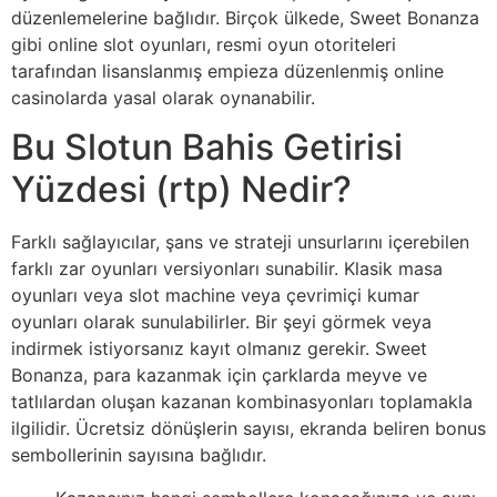
düzenlemelerine bağlıdır. Birçok ülkede, Sweet Bonanza
gibi online slot oyunları, resmi oyun otoriteleri
tarafından lisanslanmış empieza düzenlenmiş online
casinolarda yasal olarak oynanabilir.
Bu Slotun Bahis Getirisi
Yüzdesi (rtp) Nedir?
Farklı sağlayıcılar, şans ve strateji unsurlarını içerebilen
farklı zar oyunları versiyonları sunabilir. Klasik masa
oyunları veya slot machine veya çevrimiçi kumar
oyunları olarak sunulabilirler. Bir şeyi görmek veya
indirmek istiyorsanız kayıt olmanız gerekir. Sweet
Bonanza, para kazanmak için çarklarda meyve ve
tatlılardan oluşan kazanan kombinasyonları toplamakla
ilgilidir. Ücretsiz dönüşlerin sayısı, ekranda beliren bonus
sembollerinin sayısına bağlıdır.