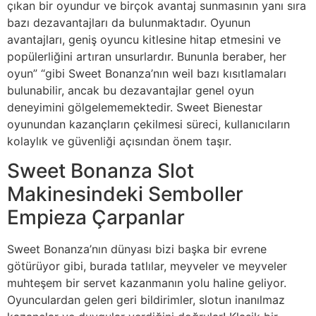
çıkan bir oyundur ve birçok avantaj sunmasının yanı sıra
bazı dezavantajları da bulunmaktadır. Oyunun
avantajları, geniş oyuncu kitlesine hitap etmesini ve
popülerliğini artıran unsurlardır. Bununla beraber, her
oyun” “gibi Sweet Bonanza’nın weil bazı kısıtlamaları
bulunabilir, ancak bu dezavantajlar genel oyun
deneyimini gölgelememektedir. Sweet Bienestar
oyunundan kazançların çekilmesi süreci, kullanıcıların
kolaylık ve güvenliği açısından önem taşır.
Sweet Bonanza Slot
Makinesindeki Semboller
Empieza Çarpanlar
Sweet Bonanza’nın dünyası bizi başka bir evrene
götürüyor gibi, burada tatlılar, meyveler ve meyveler
muhteşem bir servet kazanmanın yolu haline geliyor.
Oyunculardan gelen geri bildirimler, slotun inanılmaz