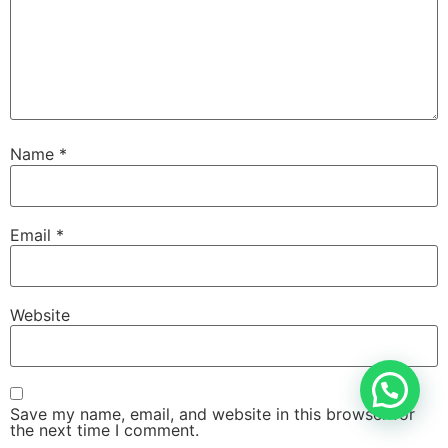
Name
*
Email
*
Website
Save my name, email, and website in this browser for
the next time I comment.