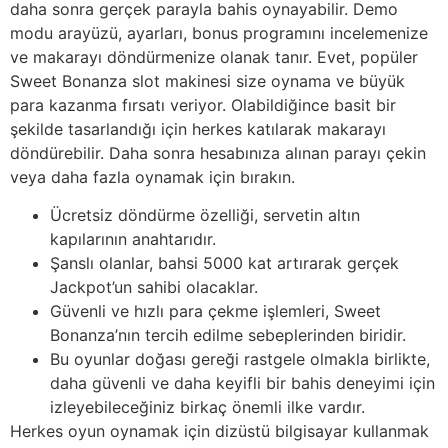
daha sonra gerçek parayla bahis oynayabilir. Demo
modu arayüzü, ayarları, bonus programını incelemenize
ve makarayı döndürmenize olanak tanır. Evet, popüler
Sweet Bonanza slot makinesi size oynama ve büyük
para kazanma fırsatı veriyor. Olabildiğince basit bir
şekilde tasarlandığı için herkes katılarak makarayı
döndürebilir. Daha sonra hesabınıza alınan parayı çekin
veya daha fazla oynamak için bırakın.
Ücretsiz döndürme özelliği, servetin altın
kapılarının anahtarıdır.
Şanslı olanlar, bahsi 5000 kat artırarak gerçek
Jackpot’un sahibi olacaklar.
Güvenli ve hızlı para çekme işlemleri, Sweet
Bonanza’nın tercih edilme sebeplerinden biridir.
Bu oyunlar doğası gereği rastgele olmakla birlikte,
daha güvenli ve daha keyifli bir bahis deneyimi için
izleyebileceğiniz birkaç önemli ilke vardır.
Herkes oyun oynamak için dizüstü bilgisayar kullanmak