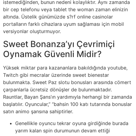
istemediğinden, bunun nedeni kolaylıktır. Aynı zamanda
bir cep telefonu veya tablet the woman zaman elinizin
altında. Üstelik günümüzde s?rf online casinolar
portalların farklı cihazlara uyum sağlaması için mobil
versiyonlar oluşturmuyor.
Sweet Bonanza’yı Çevrimiçi
Oynamak Güvenli Midir?
Yüksek miktar para kazananlara bakıldığında youtube,
Twitch gibi mecralar üzerinde sweet bienestar
bulunmakta. Sweet Paz slotu bonusları arasında cömert
çarpanlarla ücretsiz dönüşler de bulunmaktadır.
Rauntlar, Bayan Şans’ın yardımıyla herhangi bir zamanda
başlatılır. Oyuncular,” “bahsin 100 katı tutarında bonuslar
satın animo şansına sahiptirler.
Genellikle oyuncu tekrar oyuna girdiğinde burada
yarım kalan spin durumunun devam ettiği