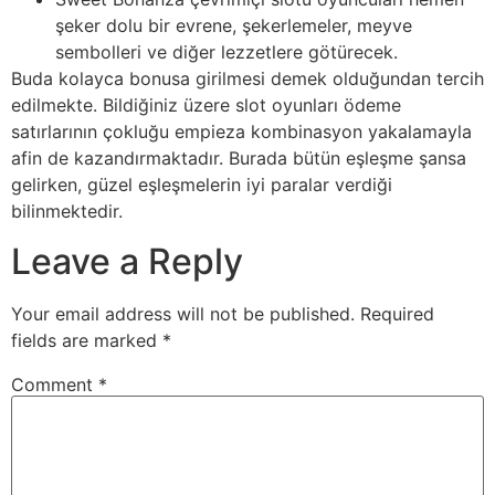
şeker dolu bir evrene, şekerlemeler, meyve
sembolleri ve diğer lezzetlere götürecek.
Buda kolayca bonusa girilmesi demek olduğundan tercih
edilmekte. Bildiğiniz üzere slot oyunları ödeme
satırlarının çokluğu empieza kombinasyon yakalamayla
afin de kazandırmaktadır. Burada bütün eşleşme şansa
gelirken, güzel eşleşmelerin iyi paralar verdiği
bilinmektedir.
Leave a Reply
Your email address will not be published.
Required
fields are marked
*
Comment
*