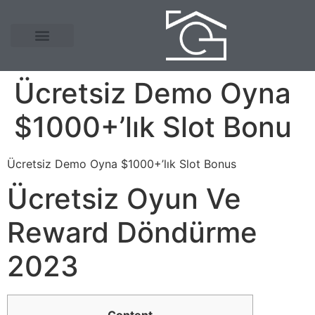
Ücretsiz Demo Oyna
$1000+’lık Slot Bonu
Ücretsiz Demo Oyna $1000+’lık Slot Bonus
Ücretsiz Oyun Ve
Reward Döndürme
2023