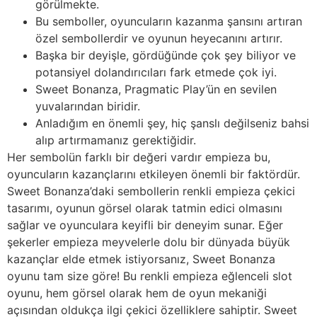
görülmekte.
Bu semboller, oyuncuların kazanma şansını artıran
özel sembollerdir ve oyunun heyecanını artırır.
Başka bir deyişle, gördüğünde çok şey biliyor ve
potansiyel dolandırıcıları fark etmede çok iyi.
Sweet Bonanza, Pragmatic Play’ün en sevilen
yuvalarından biridir.
Anladığım en önemli şey, hiç şanslı değilseniz bahsi
alıp artırmamanız gerektiğidir.
Her sembolün farklı bir değeri vardır empieza bu,
oyuncuların kazançlarını etkileyen önemli bir faktördür.
Sweet Bonanza’daki sembollerin renkli empieza çekici
tasarımı, oyunun görsel olarak tatmin edici olmasını
sağlar ve oyunculara keyifli bir deneyim sunar. Eğer
şekerler empieza meyvelerle dolu bir dünyada büyük
kazançlar elde etmek istiyorsanız, Sweet Bonanza
oyunu tam size göre! Bu renkli empieza eğlenceli slot
oyunu, hem görsel olarak hem de oyun mekaniği
açısından oldukça ilgi çekici özelliklere sahiptir. Sweet