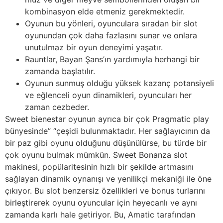
kombinasyon elde etmeniz gerekmektedir.
Oyunun bu yönleri, oyunculara sıradan bir slot
oyunundan çok daha fazlasını sunar ve onlara
unutulmaz bir oyun deneyimi yaşatır.
Rauntlar, Bayan Şans’ın yardımıyla herhangi bir
zamanda başlatılır.
Oyunun sunmuş olduğu yüksek kazanç potansiyeli
ve eğlenceli oyun dinamikleri, oyuncuları her
zaman cezbeder.
Sweet bienestar oyunun ayrıca bir çok Pragmatic play
bünyesinde” “çeşidi bulunmaktadır. Her sağlayıcının da
bir paz gibi oyunu olduğunu düşünülürse, bu türde bir
çok oyunu bulmak mümkün. Sweet Bonanza slot
makinesi, popülaritesinin hızlı bir şekilde artmasını
sağlayan dinamik oynanışı ve yenilikçi mekaniği ile öne
çıkıyor. Bu slot benzersiz özellikleri ve bonus turlarını
birleştirerek oyunu oyuncular için heyecanlı ve aynı
zamanda karlı hale getiriyor. Bu, Amatic tarafından