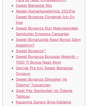
Sweet Bienestar Rtp
Neden Kumarhanelerimiz 2024’te
Sweet Bonanza Oynamak İçin En
İyisi
Sweet Bonanza Slot Makinesindeki
Semboller Empieza Çarpanlar
Sweet Bonanza’da Nasıl Bonus Satın
Alabilirim?
Sweet Bonanza™
Sweet Bonanza Bonuslar Nelerdir –
1000 Tl Bonus Nasıl Alınır
Gerçek Pra Için Sweet Bienestar
Oynayın
Sweet Bonanza Simgeleri Ve
Ödeme” “kazançları
Swet Paz Sembolleri Ve Ödeme
Tablosu
Kazanma Şansını İkiye Katlama